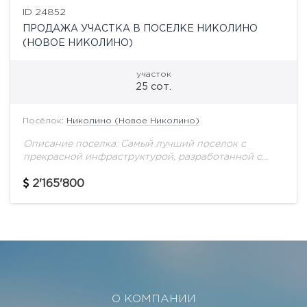
ID 24852
ПРОДАЖА УЧАСТКА В ПОСЕЛКЕ НИКОЛИНО
(НОВОЕ НИКОЛИНО)
участок
25 сот.
Посёлок:
Николино (Новое Николино)
Описание поселка: Самый лучший поселок с
прекрасной инфраструктурой, разработанной с
учетом высочайших требований состоятельных
людей. Спортивные и спа-центры, озеро с
2'165'800
собственным пляжем, катамаранами, 3 ресторана,
прогулочные зоны...
О КОМПАНИИ