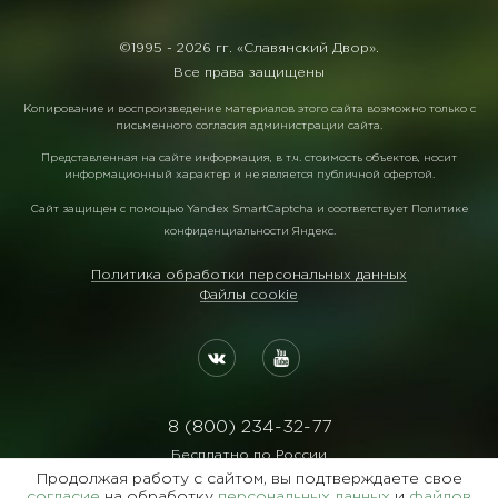
©1995 -
2026 гг. «Славянский Двор».
Все права защищены
Копирование и воспроизведение материалов этого сайта возможно только с
письменного согласия администрации сайта.
Представленная на сайте информация, в т.ч. стоимость объектов, носит
информационный характер и не является публичной офертой.
Сайт защищен с помощью
Yandex SmartCaptcha
и соответствует
Политике
конфиденциальности Яндекс
.
Политика обработки персональных данных
Файлы cookie
8 (800) 234-32-77
Бесплатно по России
Продолжая работу с сайтом, вы подтверждаете свое
Реквизиты:
согласие
на обработку
персональных данных
и
файлов