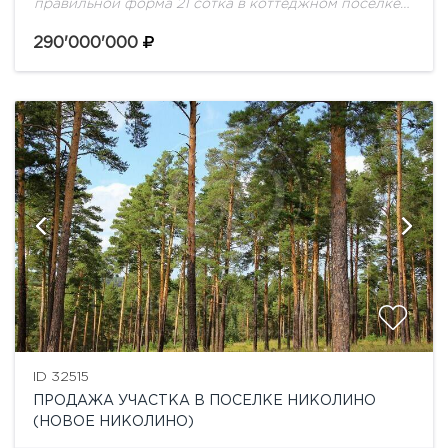
правильной форма 21 сотка в коттеджном посёлке
Николино. Центральные коммуникации. Развитая
инфраструктура. На участке расположен дом под
290'000'000
снос.
ID 32515
ПРОДАЖА УЧАСТКА В ПОСЕЛКЕ НИКОЛИНО
(НОВОЕ НИКОЛИНО)