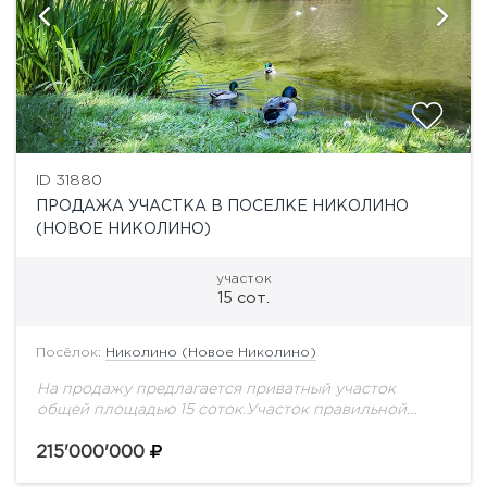
ID 31880
ПРОДАЖА УЧАСТКА В ПОСЕЛКЕ НИКОЛИНО
(НОВОЕ НИКОЛИНО)
участок
15 сот.
Посёлок:
Николино (Новое Николино)
На продажу предлагается приватный участок
общей площадью 15 соток.Участок правильной
формы с соснами и елями, по периметру засажен
взрослыми высокими туями. Расположен в хорошей
215'000'000
части поселка. На...