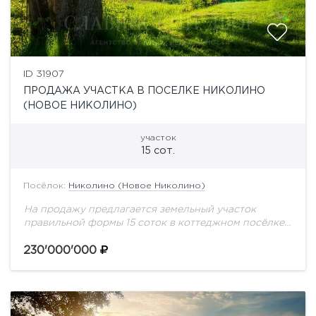
ID 31907
ПРОДАЖА УЧАСТКА В ПОСЕЛКЕ НИКОЛИНО
(НОВОЕ НИКОЛИНО)
участок
15 сот.
Посёлок:
Николино (Новое Николино)
На продажу предлагается земельный участок
правильной формы 15 соток в коттеджном посёлке
Николино. Центральные коммуникации. На участке
расположен дом под снос.Дом 184
230'000'000