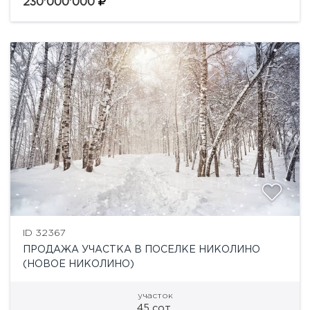
расположен дом под снос.
230'000'000
ID 32367
ПРОДАЖА УЧАСТКА В ПОСЕЛКЕ НИКОЛИНО
(НОВОЕ НИКОЛИНО)
участок
45 сот.