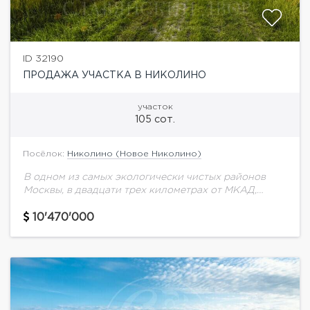
ID 32190
ПРОДАЖА УЧАСТКА В НИКОЛИНО
участок
105 сот.
Посёлок:
Николино (Новое Николино)
В одном из самых экологически чистых районов
Москвы, в двадцати трех километрах от МКАД,
расположился уютный поселок Николино. Природа
здесь прекрасна как летом, так и зимой.
10'470'000
Чистейший...