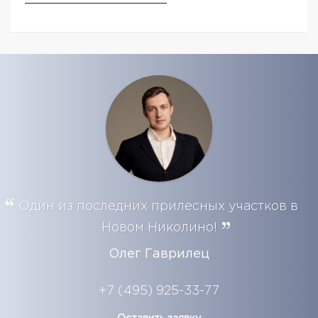
Один из последних прилесных участков в
Новом Николино!
Олег Гаврилец
+7 (495) 925-33-77