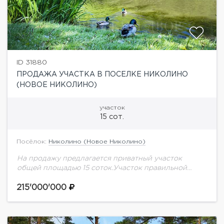
ID 31880
ПРОДАЖА УЧАСТКА В ПОСЕЛКЕ НИКОЛИНО
(НОВОЕ НИКОЛИНО)
участок
15 сот.
Посёлок:
Николино (Новое Николино)
На продажу предлагается приватный участок
общей площадью 15 соток.Участок правильной
формы с соснами и елями, по периметру засажен
взрослыми высокими туями. Расположен в хорошей
215'000'000
части поселка. На...