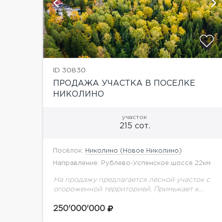
й
ID 30830
ПРОДАЖА УЧАСТКА В ПОСЕЛКЕ
НИКОЛИНО
участок
215 сот.
Посёлок:
Николино (Новое Николино)
Направление: Рублево-Успенское шоссе 22км.
На продажу предлагается лесной участок с
огороженной территорией. Примыкает к
коттеджному поселку Николино.
250'000'000