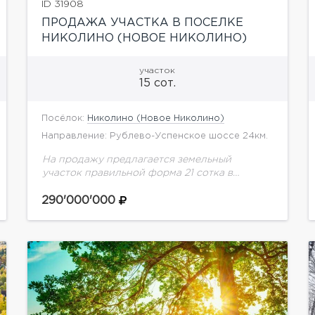
ID 31908
ПРОДАЖА УЧАСТКА В ПОСЕЛКЕ
НИКОЛИНО (НОВОЕ НИКОЛИНО)
участок
15 сот.
Посёлок:
Николино (Новое Николино)
Направление: Рублево-Успенское шоссе 24км.
На продажу предлагается земельный
участок правильной форма 21 сотка в
коттеджном посёлке Николино.
Центральные коммуникации. Развитая
290'000'000
инфраструктура. На участке расположен
дом под снос.