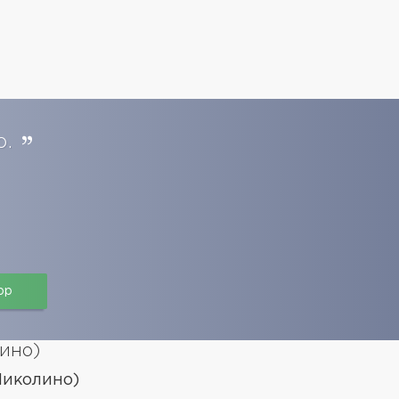
о.
pp
ино)
Николино)