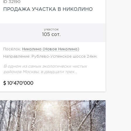
ID 32190
ПРОДАЖА УЧАСТКА В НИКОЛИНО
участок
105 сот.
Посёлок:
Николино (Новое Николино)
Направление: Рублево-Успенское шоссе 24км.
В одном из самых экологически чистых
районов Москвы, в двадцати трех
километрах от МКАД, расположился уютный
поселок Николино. Природа здесь
10'470'000
прекрасна как летом, так и зимой.
Чистейший...