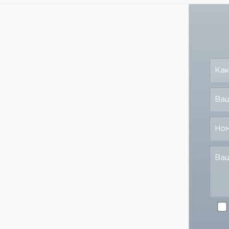
Как
Ваш
Но
Ва