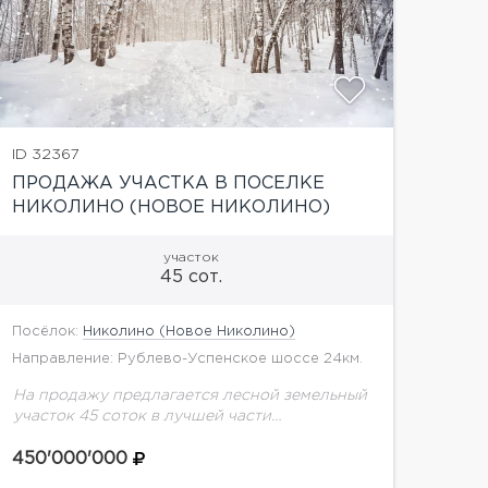
показать
ID 32367
ПРОДАЖА УЧАСТКА В ПОСЕЛКЕ
НИКОЛИНО (НОВОЕ НИКОЛИНО)
участок
45 сот.
Посёлок:
Николино (Новое Николино)
Направление: Рублево-Успенское шоссе 24км.
На продажу предлагается лесной земельный
участок 45 соток в лучшей части
коттеджного посёлка Николино.
Центральные коммуникации
450'000'000