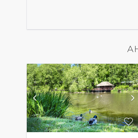
А
ий
показать ещё 5 фотографий