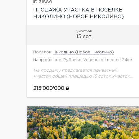
ID 31880
ПРОДАЖА УЧАСТКА В ПОСЕЛКЕ
НИКОЛИНО (НОВОЕ НИКОЛИНО)
участок
15 сот.
Посёлок:
Николино (Новое Николино)
Направление: Рублево-Успенское шоссе 24км.
На продажу предлагается приватный
участок общей площадью 15 соток.Участок
правильной формы с соснами и елями, по
периметру засажен взрослыми высокими
215'000'000
туями. Расположен в хорошей части
поселка. На...