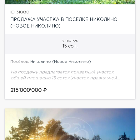
ID 31880
ПРОДАЖА УЧАСТКА В ПОСЕЛКЕ НИКОЛИНО
(НОВОЕ НИКОЛИНО)
участок
15 сот.
Посёлок:
Николино (Новое Николино)
На продажу предлагается приватный участок
общей площадью 15 соток.Участок правильной
формы с соснами и елями, по периметру засажен
взрослыми высокими туями. Расположен в хорошей
215'000'000
части поселка. На...