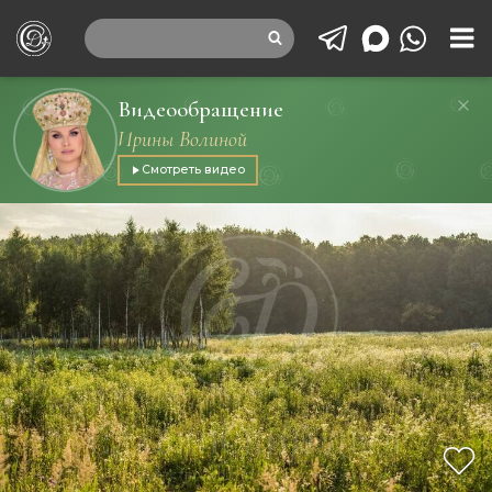
Видеообращение
Ирины Волиной
Смотреть видео