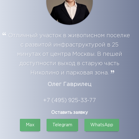
Отличный участок в живописном поселке
с развитой инфраструктурой в 25
минутах от центра Москвы. В пешей
доступности выход в старую часть
Николино и парковая зона.
Олег Гаврилец
+7 (495) 925-33-77
Оставить заявку
Max
Telegram
WhatsApp