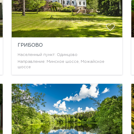
ГРИБОВО
Населенный пункт: Одинцово
Направление: Минское шоссе, Можайское
шоссе