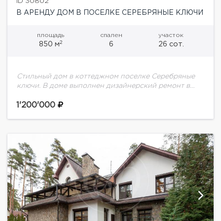
ID 30802
В АРЕНДУ ДОМ В ПОСЕЛКЕ СЕРЕБРЯНЫЕ КЛЮЧИ
площадь
спален
участок
2
850 м
6
26 сот.
Стильный дом в коттеджном поселке Серебряные
ключи. В доме выполнен дизайнерский ремонт в
классическом стиле.Планировка дома:Цоколь:
кинотеатр со стойкой бара, игровая, постирочная,
1'200'000
спортзал, прачечная, с/у, сезонная гардеробная,...