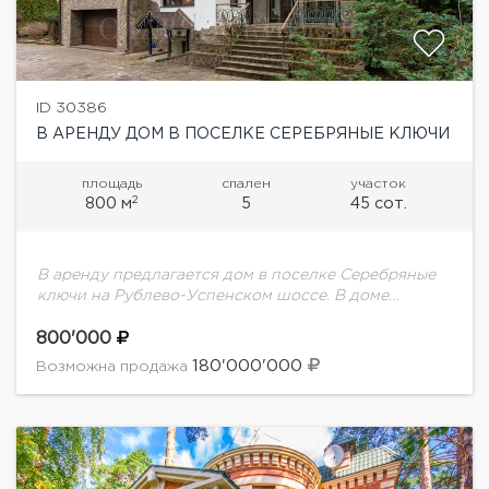
ID 30386
В АРЕНДУ ДОМ В ПОСЕЛКЕ СЕРЕБРЯНЫЕ КЛЮЧИ
площадь
спален
участок
2
800 м
5
45 сот.
В аренду предлагается дом в поселке Серебряные
ключи на Рублево-Успенском шоссе. В доме
выполнен дизайнерский ремонт, грамотная
планировка: 5 спален, просторная гостиная с
800'000
камином и вторым светом,...
180'000'000
Возможна продажа