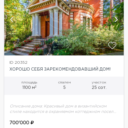
ID 20352
ХОРОШО СЕБЯ ЗАРЕКОМЕНДОВАВШИЙ ДОМ!
площадь
спален
участок
2
1100 м
5
25 сот.
Описание дома: Красивый дом в византийском
стиле находится в охраняемом коттеджном поселке
в 16 км от Москвы и окружен настоящим лесом. Сам
дом выполнен в классическом стиле....
700'000