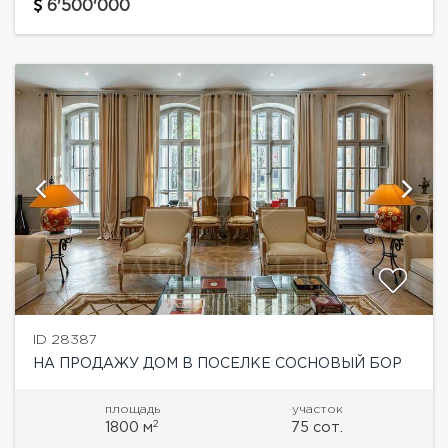
лифт, есть большой бассейн с двумя дорожками и
6'500'000
противотоком,...
ID 28387
НА ПРОДАЖУ ДОМ В ПОСЕЛКЕ СОСНОВЫЙ БОР
площадь
участок
2
1800 м
75 сот.