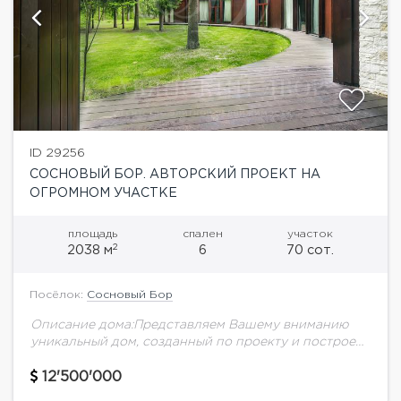
ID 29256
СОСНОВЫЙ БОР. АВТОРСКИЙ ПРОЕКТ НА
ОГРОМНОМ УЧАСТКЕ
площадь
спален
участок
2
2038 м
6
70 сот.
Посёлок:
Сосновый Бор
Описание дома:Представляем Вашему вниманию
уникальный дом, созданный по проекту и построен
под авторским надзором знаменитого итальянского
архитектора и дизайнера Гульельмо Беркиччи
12'500'000
(Guglielmo Berchicci).При строительстве дома