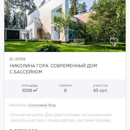
ID 25156
НИКОЛИНА ГОРА. СОВРЕМЕННЫЙ ДОМ
С БАССЕЙНОМ
площадь
спален
участок
2
1008 м
6
45 сот.
Посёлок:
Сосновый Бор
Описание дома: Дом расположен на ухоженном
лесном участке с ландшафтом, система полива
разведена по всему участку.В доме установлен