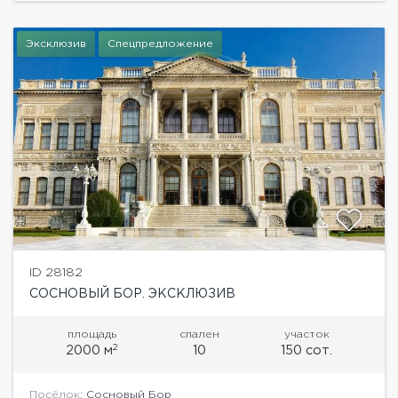
использовались только...
Эксклюзив
Спецпредложение
ID 28182
СОСНОВЫЙ БОР. ЭКСКЛЮЗИВ
площадь
спален
участок
2
2000 м
10
150 сот.
Посёлок:
Сосновый Бор