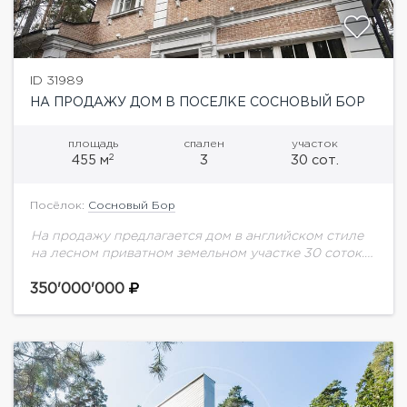
ID 31989
НА ПРОДАЖУ ДОМ В ПОСЕЛКЕ СОСНОВЫЙ БОР
площадь
спален
участок
2
455 м
3
30 сот.
Посёлок:
Сосновый Бор
На продажу предлагается дом в английском стиле
на лесном приватном земельном участке 30 соток.
Планировка дома:Первый этаж: холл, гостиная с
камином, зимний сад, кухня-столовая, чайная
350'000'000
комната, гардеробная,...