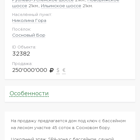
шоссе
21км.,
Ильинское шоссе
21км.
Населённый пункт:
Николина Гора
Посёлок:
Сосновый Бор
ID Объекта:
32382
Продажа:
250'000'000
Особенности
На продажу предлагается дом под ключ с бассейном
на лесном участке 45 соток в Сосновом бору.
Цокольный этаж: SPA-зона с бассейном, сауной,