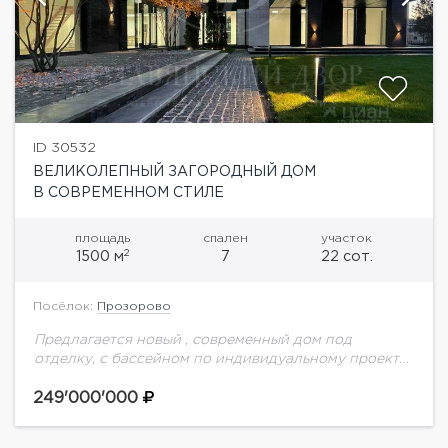
ID 30532
ВЕЛИКОЛЕПНЫЙ ЗАГОРОДНЫЙ ДОМ
В СОВРЕМЕННОМ СТИЛЕ
площадь
спален
участок
2
1500 м
7
22 сот.
Посёлок:
Прозорово
Предлагается новый , современный дом под
отделку, с бассейном по индивидуальному проекту
в охраняемом коттеджном поселке Прозорово.
Эксклюзивный дизайн, большая площадь
249'000'000
остекления, качественный материалы, натуральный
камень. Дом...