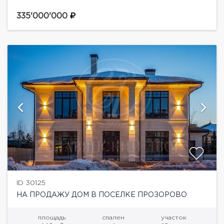
дома:Цоколь: помещение ценных вещей, помещение
для хранения шуб, винная, кладовая, 3 кладовых,
335'000'000
помещение оборудования бассейна, котельная,
помещение...
ID 30125
НА ПРОДАЖУ ДОМ В ПОСЕЛКЕ ПРОЗОРОВО
площадь
спален
участок