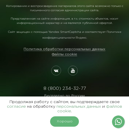
Копирование и воспроизведение материалов этого сайта возможно только с
письменного согласия администрации сайта.
Представленная на сайте информация, в т.ч. стоимость объектов, носит
информационный характер и не является публичной офертой.
Сайт защищен с помощью
Yandex SmartCaptcha
и соответствует
Политике
конфиденциальности Яндекс
.
Политика обработки персональных данных
Файлы cookie
8 (800) 234-32-77
Бесплатно по России
Продолжая работу с сайтом, вы подтверждаете свое
Реквизиты:
согласие
на обработку
персональных данных
и
файлов
ООО Агентство "Славянский Двор"
cookie
.
ИНН:7729122105 ОГРН:1027700102473
Хорошо