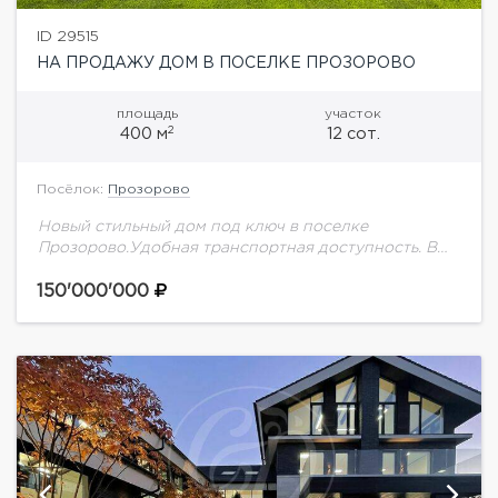
ID 29515
НА ПРОДАЖУ ДОМ В ПОСЕЛКЕ ПРОЗОРОВО
площадь
участок
2
400 м
12 сот.
Посёлок:
Прозорово
Новый стильный дом под ключ в поселке
Прозорово.Удобная транспортная доступность. В
отделке использованы исключительно натуральные
материалы.ПЛАНИРОВКА ДОМА:1 этаж: холл,
150'000'000
гардеробная, гостевой с/у, кабинет, гостиная С
ВЫХОДОМ НА...