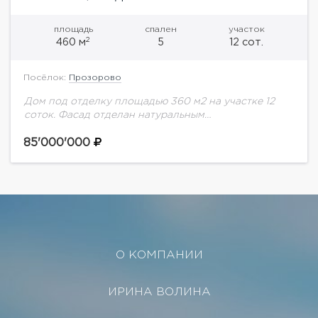
площадь
спален
участок
2
460 м
5
12 сот.
Посёлок:
Прозорово
Дом под отделку площадью 360 м2 на участке 12
соток. Фасад отделан натуральным
камнем.Возможность организовать до 5 спален. Или
4 спальни + кабинет.На участке отдельный гараж
85'000'000
на...
О КОМПАНИИ
ИРИНА ВОЛИНА