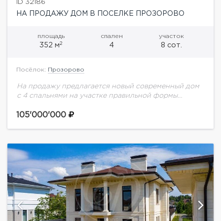
ID 32186
НА ПРОДАЖУ ДОМ В ПОСЕЛКЕ ПРОЗОРОВО
площадь
спален
участок
2
352 м
4
8 сот.
Посёлок:
Прозорово
На продажу предлагается новый современный дом
с 4 спальнями на участке правильной формы
расположенном в лучшей части поселка. В
интерьере с отделкой whitebox осталось
105'000'000
реализовать финишную отделку...