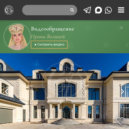
Видеообращение
Ирины Волиной
Смотреть видео