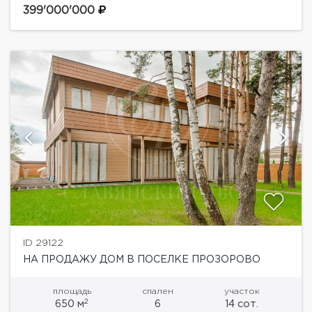
джакузи, спальня на первом...
399'000'000
ID 29122
НА ПРОДАЖУ ДОМ В ПОСЕЛКЕ ПРОЗОРОВО
площадь
спален
участок
2
650 м
6
14 сот.