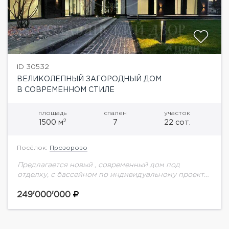
ID 30532
ВЕЛИКОЛЕПНЫЙ ЗАГОРОДНЫЙ ДОМ
В СОВРЕМЕННОМ СТИЛЕ
площадь
спален
участок
2
1500 м
7
22 сот.
Посёлок:
Прозорово
Предлагается новый , современный дом под
отделку, с бассейном по индивидуальному проекту
в охраняемом коттеджном поселке Прозорово.
Эксклюзивный дизайн, большая площадь
249'000'000
остекления, качественный материалы, натуральный
камень. Дом...