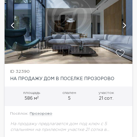
ID 32390
НА ПРОДАЖУ ДОМ В ПОСЕЛКЕ ПРОЗОРОВО
площадь
спален
участок
2
586 м
5
21 сот.
Посёлок:
Прозорово
На продажу предлагается дом под ключ с 5
спальнями на прилесном участке 21 сотка в
Прозорово. В доме есть SPA-зона с сауной и