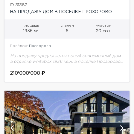
ID 31387
НА ПРОДАЖУ ДОМ В ПОСЕЛКЕ ПРОЗОРОВО
площадь
спален
участок
2
1936 м
6
20 сот.
Посёлок:
Прозорово
На продажу предлагается новый современный дом
в отделке whitebox 1936 кв.м. в поселке Прозорово.
Дом был построен по индивидуальному проекту, к
преимуществам можно отнести высокие потолки,
210'000'000
большое...