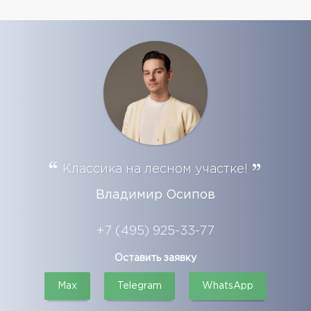
Классика на лесном участке!
Владимир Осипов
+7 (495) 925-33-77
Оставить заявку
Max
Telegram
WhatsApp