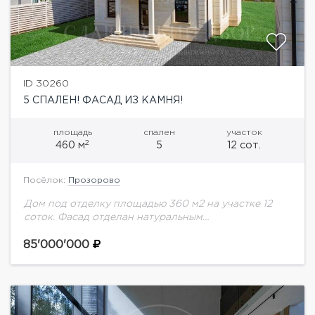
ID 30260
5 СПАЛЕН! ФАСАД ИЗ КАМНЯ!
площадь
спален
участок
2
460 м
5
12 сот.
Посёлок:
Прозорово
Дом под отделку площадью 360 м2 на участке 12
соток. Фасад отделан натуральным
камнем.Возможность организовать до 5 спален. Или
4 спальни + кабинет.На участке отдельный гараж
85'000'000
на...