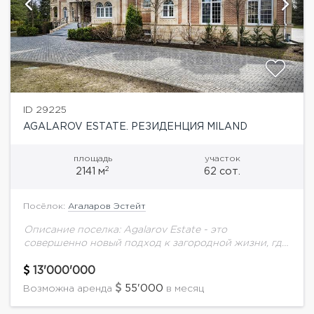
ID 29225
AGALAROV ESTATE. РЕЗИДЕНЦИЯ MILAND
площадь
участок
2
2141 м
62 сот.
Посёлок:
Агаларов Эстейт
Описание поселка: Agalarov Estate - это
совершенно новый подход к загородной жизни, где
все продуманно до мелочей, что позволяет
наслаждаться жизнью класса премиум! Здесь
13'000'000
созданы все условия...
55'000
Возможна аренда
в месяц