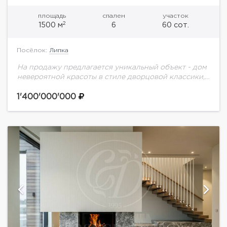
площадь
спален
участок
2
1500 м
6
60 сот.
Посёлок:
Липка
На продажу предлагается уникальный объект - дом
невероятной красоты в стиле дворцовой классики,
расположенный на приватном лесном участке
общей площади 60 соток, с собственным
1'400'000'000
зарыбленным озером и...