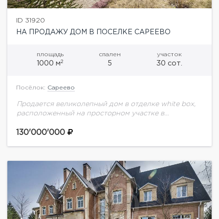
ID 31920
НА ПРОДАЖУ ДОМ В ПОСЕЛКЕ САРЕЕВО
площадь
спален
участок
2
1000 м
5
30 сот.
Посёлок:
Сареево
Продается великолепный дом в отделке white box,
расположенный на просторном участке в
живописном Большом Сареево, всего в 15 км от
МКАД на престижном Рублево-Успенском шоссе.
130'000'000
Это идеальное...