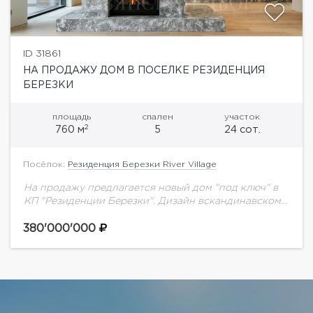
ID 31861
НА ПРОДАЖУ ДОМ В ПОСЕЛКЕ РЕЗИДЕНЦИЯ
БЕРЕЗКИ
площадь
спален
участок
2
760 м
5
24 сот.
Посёлок:
Резиденция Березки River Village
На продажу предлагается новый дом "под ключ" в
КП "Резиденции Березки". Дизайн вскандинавском
стиле, Фасад дома отделан лиственницей,
просторная терраса оснащена системой обогрева и
380'000'000
выдвижной маркизой. Внутренняя...