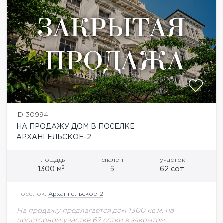
ID 30994
НА ПРОДАЖУ ДОМ В ПОСЕЛКЕ
АРХАНГЕЛЬСКОЕ-2
площадь
спален
участок
2
1300 м
6
62 сот.
Посёлок:
Архангельское-2
На продажу предлагается дом 1300 кв.м. на
просторном участке 62 сотки в закрытом