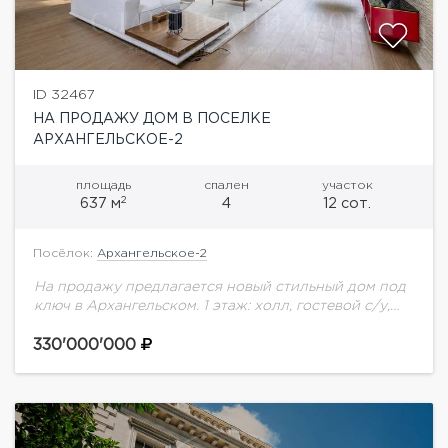
ID 32467
НА ПРОДАЖУ ДОМ В ПОСЕЛКЕ
АРХАНГЕЛЬСКОЕ-2
площадь
спален
участок
2
637 м
4
12 сот.
Посёлок:
Архангельское-2
На продажу предлагается новый стильный дом под
ключ в Архангельском. 1 этаж: холл, гостевой с/у,
кухня-гостиная с дровяным камином и выходом на
террасу, гостевая спальня со своим...
330'000'000