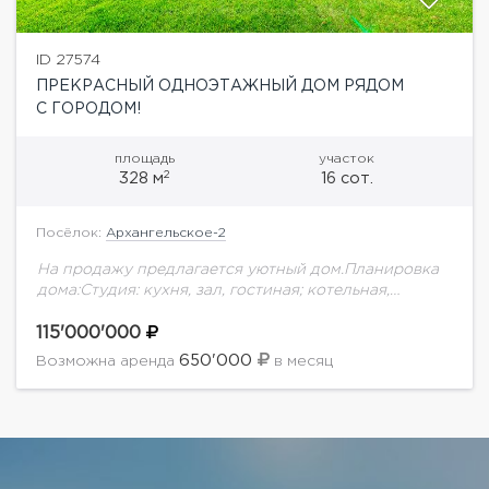
ID 27574
ПРЕКРАСНЫЙ ОДНОЭТАЖНЫЙ ДОМ РЯДОМ
С ГОРОДОМ!
площадь
участок
2
328 м
16 сот.
Посёлок:
Архангельское-2
На продажу предлагается уютный дом.Планировка
дома:Студия: кухня, зал, гостиная; котельная,
постирочная, сауна, комната отдыха. 4 спальни, 4
санузла и гардеробная. Система водоочистки в
115'000'000
доме. Все полы с...
650'000
Возможна аренда
в месяц