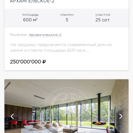
АРХАНГЕЛЬСКОЕ-2
площадь
спален
участок
2
600 м
5
25 сот.
Посёлок:
Архангельское-2
На продажу предлагается современный дом из
камня и стекла площадью 600 кв.м.,
расположенный в живописном коттеджном
поселке на Новорижском шоссе, всего в 9 км от
250'000'000
МКАД. О...