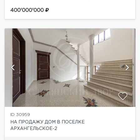
коттеджном поселке Архангельское-2. Первый этаж:
прихожая, кухня, столовая, гостиная с камином,
400'000'000
кабинет, спортзал, гостевой...
ID 30959
НА ПРОДАЖУ ДОМ В ПОСЕЛКЕ
АРХАНГЕЛЬСКОЕ-2