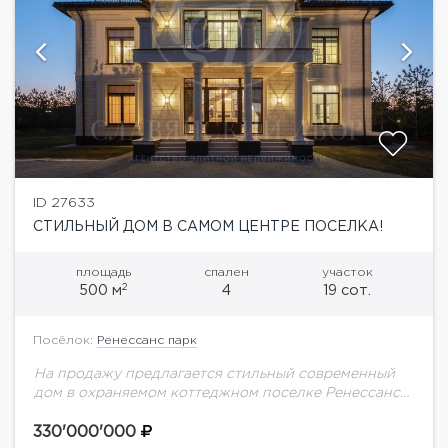
ID 27633
СТИЛЬНЫЙ ДОМ В САМОМ ЦЕНТРЕ ПОСЕЛКА!
площадь
спален
участок
2
500 м
4
19 сот.
Посёлок:
Ренессанс парк
На продажу предлагается стильный современный
дом в охраняемом коттеджном поселке Ренессанс
парк на Новой Риге.В доме выполнен дизайнерский
ремонт, отделка с использованием дорогих
330'000'000