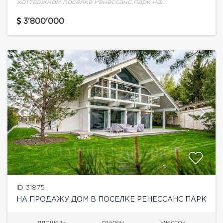
коттеджном посёлке Ренессанс парк на
Новорижском шоссе. Дом расположен в тихой
части посёлка. Фасад выполнен из натурального
3'800'000
камня. Гостиная с...
ID 31875
НА ПРОДАЖУ ДОМ В ПОСЕЛКЕ РЕНЕССАНС ПАРК
площадь
спален
участок