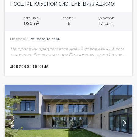
ПОСЕЛКЕ КЛУБНОЙ СИСТЕМЫ ВИЛЛАДЖИО!
площадь
спален
участок
2
980 м
6
17 сот.
Посёлок:
Ренессанс парк
На продажу предлагается новый современный дом
в поселке Ренессанс парк.Планировка дома:1 этаж:
холл, гардеробная, гостиная-кухня, кухня с с/у,
спальня с гардеробом и с/у, гостевой с/у,
400'000'000
постирочная, кладовая,...