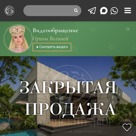
Видеообращение
Ирины Волиной
Смотреть видео