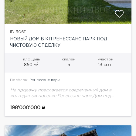
ID 30611
НОВЫЙ ДОМ В КП РЕНЕССАНС ПАРК ПОД
ЧИСТОВУЮ ОТДЕЛКУ!
площадь
спален
участок
2
850 м
5
13 сот.
Посёлок:
Ренессанс парк
На продажу предлагается современный дом в
коттеджном поселке Ренессанс парк.Дом под
чистовую отделку. Все коммуникации разведены по
дому. Ландшафтный дизайн участка.
198'000'000