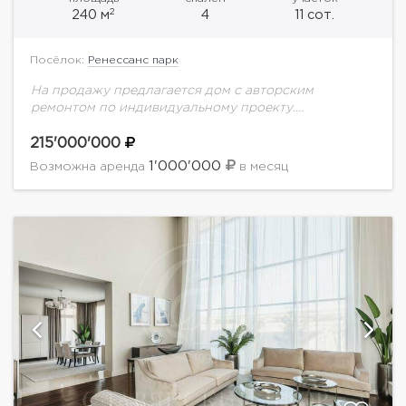
2
240 м
4
11 сот.
Посёлок:
Ренессанс парк
На продажу предлагается дом с авторским
ремонтом по индивидуальному проекту.
Планировка дома: 1 этаж: кабинет, гостевая спальня,
ванная комната, гардероб, постирочная, гостиная,
215'000'000
кухня-столовая, просторная терраса;2 этаж:
1'000'000
Возможна аренда
в месяц
мастер...