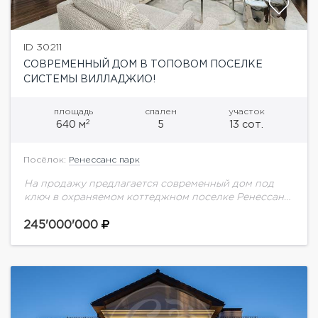
ID 30211
СОВРЕМЕННЫЙ ДОМ В ТОПОВОМ ПОСЕЛКЕ
СИСТЕМЫ ВИЛЛАДЖИО!
площадь
спален
участок
2
640 м
5
13 сот.
Посёлок:
Ренессанс парк
На продажу предлагается современный дом под
ключ в охраняемом коттеджном поселке Ренессанс
парк. На первом этаже просторная гостиная со
вторым светом, кухня и столовая с выходом на...
245'000'000