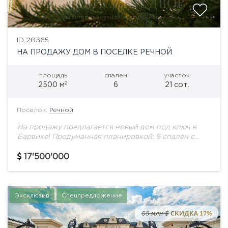
ID 28365
НА ПРОДАЖУ ДОМ В ПОСЕЛКЕ РЕЧНОЙ
площадь
спален
участок
2
2500 м
6
21 сот.
Посёлок:
Речной
На продажу предлагается новый дом под ключ в
Барвихе! Продуманная планировкой: 6 спален с
собственными с/у и гардеробными, бассейн, СПА,
тренажерный зал, кинотеатр и блок бля
17'500'000
персонала....
Эксклюзив
Спецпредложение