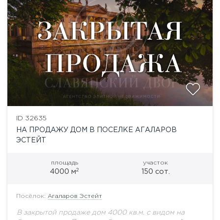
ID 32635
НА ПРОДАЖУ ДОМ В ПОСЕЛКЕ АГАЛАРОВ
ЭСТЕЙТ
площадь
участок
2
4000 м
150 сот.
Посёлок:
Агаларов Эстейт
В закрытой продаже дом 4000 кв.м. с видом на