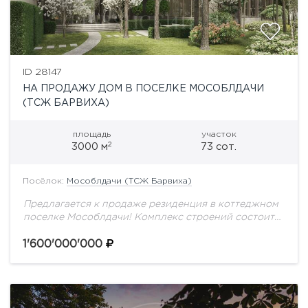
ID 28147
НА ПРОДАЖУ ДОМ В ПОСЕЛКЕ МОСОБЛДАЧИ
(ТСЖ БАРВИХА)
площадь
участок
2
3000 м
73 сот.
Посёлок:
Мособлдачи (ТСЖ Барвиха)
Предлагается к продаже резиденция в коттеджном
поселке Мособлдачи! Комплекс строений состоит
из основного дома без отделки, площадью 2634 м2,
на участке с вековыми соснами - 73 сотки....
1'600'000'000