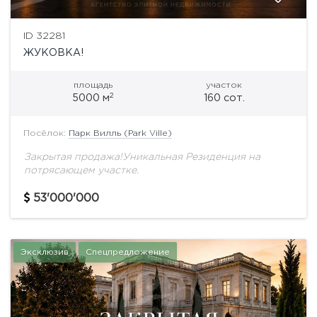
ID 32281
ЖУКОВКА!
площадь
участок
2
5000 м
160 сот.
Посёлок:
Парк Вилль (Park Ville)
Закрытая продажа!Уникальная Резиденция на
потрясающем участке.
53'000'000
Эксклюзив
Спецпредложение