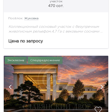
участок
470 сот.
Посёлок:
Жуковка
Коллекционный сосновый участок с безупречным
живописным рельефом.4,7 Га с вековыми соснами -
идеальное место для Дома Вашей Мечты!
Цена по запросу
Эксклюзив
Спецпредложение