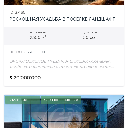
ID 27165
РОСКОШНАЯ УСАДЬБА В ПОСЁЛКЕ ЛАНДШАФТ
площадь
участок
2
2300 м
50 сот.
Посёлок:
Ландшафт
ЭКСКЛЮЗИВНОЕ ПРЕДЛОЖЕНИЕЭксклюзивный
особняк, расположен в престижном охраняемом
поселке «Ландшафт» на Рублево-Успенском шоссе,
всего в 10 км от МКАД, в живописной Жуковке.Этот
20'000'000
дом общей площадью 1808 кв.м. представляет...
Снижение цены
Спецпредложение