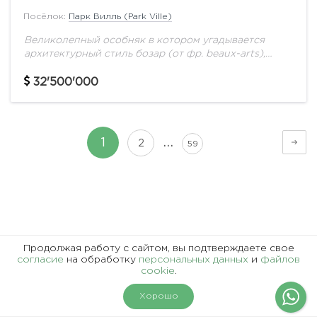
Посёлок:
Парк Вилль (Park Ville)
Великолепный особняк в котором угадывается
архитектурный стиль бозар (от фр. beaux-arts),
сформировавшийся в начале XIX века и на
протяжении ста с лишним лет господствовавший в
32'500'000
архитектуре мировых...
…
1
2
59
Представленная информация, в т.ч. стоимость объектов,
Продолжая работу с сайтом, вы подтверждаете свое
носит информационный характер и не является
согласие
на обработку
персональных данных
и
файлов
cookie
.
публичной офертой.
На карте
Фильтры
Хорошо