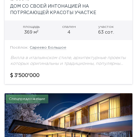
ДОМ СО СВОЕЙ ИНТОНАЦИЕЙ НА
ПОТРЯСАЮЩЕЙ КРАСОТЫ УЧАСТКЕ
площадь
спален
участок
2
369 м
4
63 сот.
Посёлок:
Сареево Большое
Вилла в итальянском стиле, архитектурные проекты
которых оригинальны и традиционны, популярны
среди поклонников естественности, традиций,
натуральности и хорошего качества. Именно
3'500'000
итальянскому стилю присуще использование
натуральных отделочных материалов...
Спецпредложение