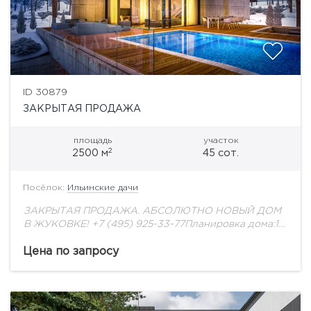
ID 30879
ЗАКРЫТАЯ ПРОДАЖА
площадь
участок
2
2500 м
45 сот.
Посёлок:
Ильинские дачи
ЗАКРЫТАЯ ПРОДАЖА. АБСОЛЮТНО НОВЫЙ ДОМ
В ЖУКОВКЕ! +7 (495) 925-33-77Планировка дома:1
этаж: большая гостиная, санузел, гардеробная,
кухня, малая гостиная, кабинет с с/у, SPA-зона:сауна
Цена по запросу
и хамам2 этаж: игровая,...