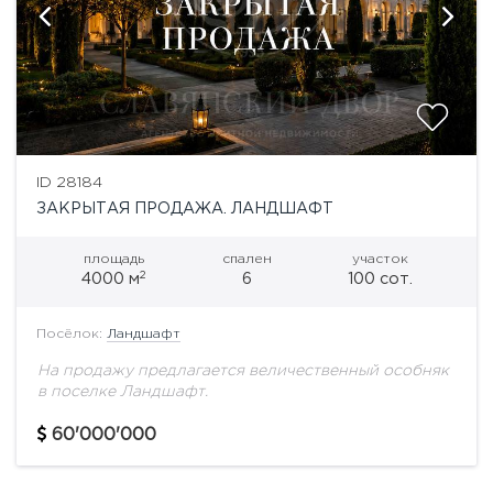
ID 28184
ЗАКРЫТАЯ ПРОДАЖА. ЛАНДШАФТ
площадь
спален
участок
2
4000 м
6
100 сот.
Посёлок:
Ландшафт
На продажу предлагается величественный особняк
в поселке Ландшафт.
60'000'000