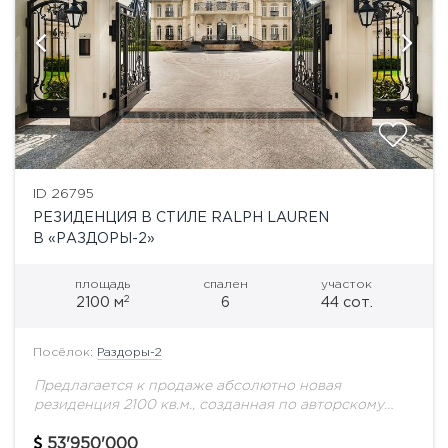
ID 26795
РЕЗИДЕНЦИЯ В СТИЛЕ RALPH LAUREN
В «РАЗДОРЫ-2»
площадь
спален
участок
2
2100 м
6
44 сот.
Посёлок:
Раздоры-2
Предлагается к продаже абсолютно новая
резиденция 2100 кв.м., созданная по авторскому
проекту в лучших традициях классической
архитектуры с интерьером в эстетике Ralph Lauren.
53'950'000