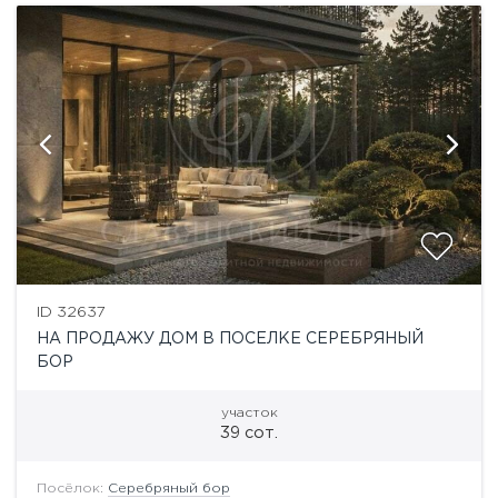
ID 32637
НА ПРОДАЖУ ДОМ В ПОСЕЛКЕ СЕРЕБРЯНЫЙ
БОР
участок
39 сот.
Посёлок:
Серебряный бор