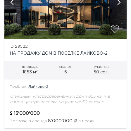
ID 29522
НА ПРОДАЖУ ДОМ В ПОСЕЛКЕ ЛАЙКОВО-2
площадь
спален
участок
2
1853 м
6
50 сот.
Посёлок:
Лайково-2
Стильный, ультрасовременный дом 1 853 кв. м в
самом центре поселка на участке 50 соток с
ландшафтным дизайном. Охраняемая территория.
Все соседи построены. Поселок с удобной
13'000'000
транспортной...
8'000'000
Возможна аренда
в месяц