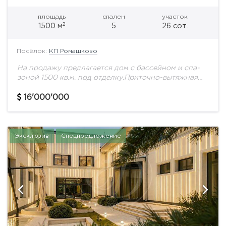
площадь
спален
участок
2
1500 м
5
26 сот.
Посёлок:
КП Ромашково
На продажу предлагается дом с бассейном и спа-
зоной 1500 кв.м. под отделку.Приточно-вытяжная
система Breezart, кондиционирование Daikin,
увлажнение Buhler-AHS, умный дом, террасы и
16'000'000
крыльцо с подогревом, окна Schuco.Высота...
Эксклюзив
Спецпредложение