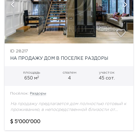
ID 28217
НА ПРОДАЖУ ДОМ В ПОСЕЛКЕ РАЗДОРЫ
площадь
спален
участок
2
650 м
4
45 сот.
Посёлок:
Раздоры
На продажу предлагается дом полностью готовый к
проживанию, в непосредственной близости от
Москвы! Описание дома:1-й этаж: холл, гостиная,
гардеробная, сигарная комната, кухня, столовая,
5'000'000
втораягостиная, кабинет, с/у, террасса2-й...