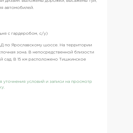
ый дизайн: выложены дорожки, высажены туи,
ля автомобилей.
ьня с гардеробом, с/у)
АД по Ярославскому шоссе. На территории
улочная зона. В непосредственной близости
ий сад. В 15 км расположено Тишкинское
 уточнения условий и записи на просмотр
ку.