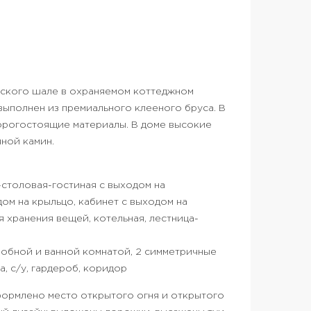
ийского шале в охраняемом коттеджном
ыполнен из премиального клееного бруса. В
орогостоящие материалы. В доме высокие
яной камин.
-столовая-гостиная с выходом на
ом на крыльцо, кабинет с выходом на
я хранения вещей, котельная, лестница-
еробной и ванной комнатой, 2 симметричные
, с/у, гардероб, коридор
ормлено место открытого огня и​ открытого