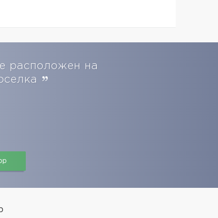
е расположен на
поселка
pp
р