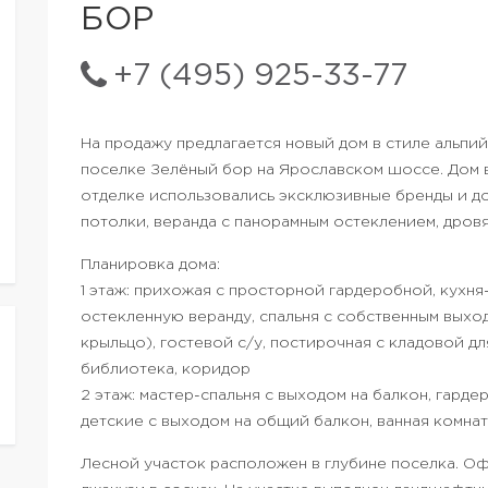
БОР
+7 (495) 925-33-77
На продажу предлагается новый дом в стиле альп
поселке Зелёный бор на Ярославском шоссе. Дом в
отделке использовались эксклюзивные бренды и д
потолки, веранда с панорамным остеклением, дров
Планировка дома:
1 этаж: прихожая с просторной гардеробной, кухня
остекленную веранду, спальня с собственным выход
крыльцо), гостевой с/у, постирочная с кладовой дл
библиотека, коридор
2 этаж: мастер-спальня с выходом на балкон, гард
детские с выходом на общий балкон, ванная комната
Лесной участок расположен в глубине поселка. Оф