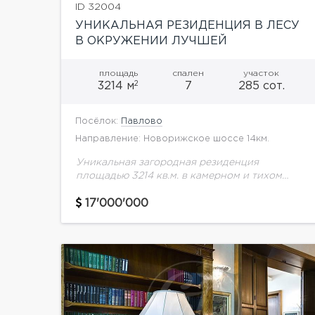
ID 32004
УНИКАЛЬНАЯ РЕЗИДЕНЦИЯ В ЛЕСУ
В ОКРУЖЕНИИ ЛУЧШЕЙ
ИНФРАСТРУКТУРЫ НОВОРИЖСКОГО
НАПРАВЛЕНИЯ!
площадь
спален
участок
2
3214 м
7
285 сот.
Посёлок:
Павлово
Направление: Новорижское шоссе 14км.
Уникальная загородная резиденция
площадью 3214 кв.м. в камерном и тихом
поселке, окруженном живописным лесом.
Этот великолепный объект располагается на
17'000'000
благоустроенном участке площадью 1,3
гектара в собственности, а...