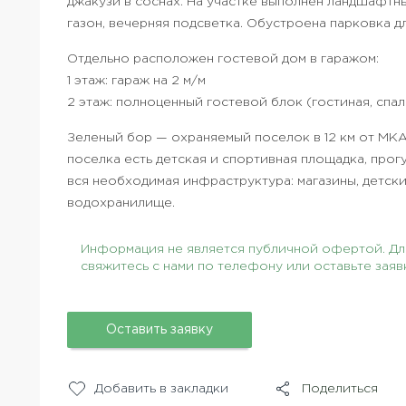
джакузи в соснах.​ На участке выполнен ландшафтн
газон, вечерняя подсветка. Обустроена парковка д
Отдельно расположен гостевой дом в гаражом:
1 этаж: гараж на 2 м/м
2 этаж: полноценный гостевой блок (гостиная, спал
Зеленый бор — охраняемый поселок в 12 км от МК
поселка есть детская и спортивная площадка, прог
вся необходимая инфраструктура: магазины, детск
водохранилище.
Информация не является публичной офертой. Для
свяжитесь с нами по телефону или оставьте заяв
Оставить заявку
Добавить в закладки
Поделиться