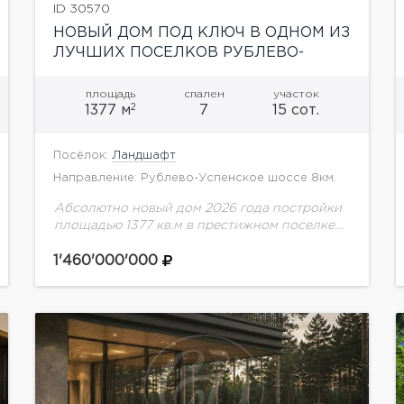
ID 30570
НОВЫЙ ДОМ ПОД КЛЮЧ В ОДНОМ ИЗ
ЛУЧШИХ ПОСЕЛКОВ РУБЛЕВО-
УСПЕНСКОГО ШОССЕ
площадь
спален
участок
2
1377 м
7
15 сот.
Посёлок:
Ландшафт
Направление: Рублево-Успенское шоссе 8км.
Абсолютно новый дом 2026 года постройки
площадью 1377 кв.м в престижном поселке
«Ландшафт» — это продуманная резиденция
для комфортной и приватной
1'460'000'000
жизни.Планировка дома:1 этаж: терраса - 2...