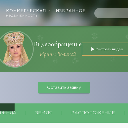
КОММЕРЧЕСКАЯ
ИЗБРАННОЕ
недвижимость
Видеообращение
Смотреть видео
Ирины Волиной
осёлки
Оставить заявку
РЕНДА
|
ЗЕМЛЯ
|
РАСПОЛОЖЕНИЕ
|