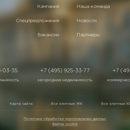
Кампания
Наша команда
Спецпредложения
Новости
Вакансии
Партнеры
8-03-35
+7 (495) 925-33-77
+7 (49
ижимость
загородная недвижимость
коммерчес
Карта сайта
Все элитные ЖК
Все элитные К
Политика обработки персональных данных
Файлы cookie