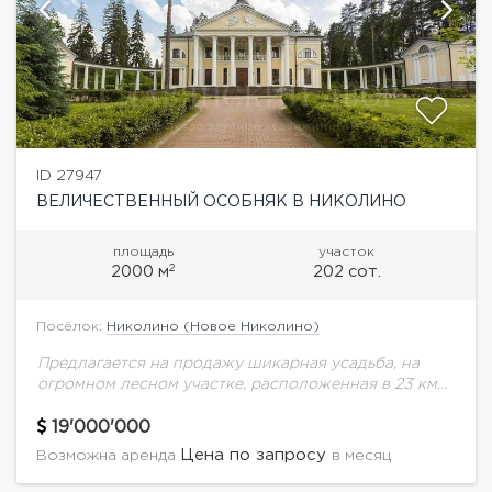
ID 27947
ВЕЛИЧЕСТВЕННЫЙ ОСОБНЯК В НИКОЛИНО
площадь
участок
2
2000 м
202 сот.
Посёлок:
Николино (Новое Николино)
Предлагается на продажу шикарная усадьба, на
огромном лесном участке, расположенная в 23 км
от МКАД по Рублево-успенскому шоссе в
охраняемом поселке Николино.Дом 2000 кв.м. с
19'000'000
эксклюзивным ремонтом...
Цена по запросу
Возможна аренда
в месяц