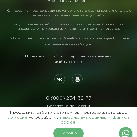
Все права защищены
Копирование и воспроизведение материалов этого сайта возможно только с
письменного согласия администрации сайта.
Представленная на сайте информация, в т.ч. стоимость объектов, носит
информационный характер и не является публичной офертой.
Сайт защищен с помощью
Yandex SmartCaptcha
и соответствует
Политике
конфиденциальности Яндекс
.
Политика обработки персональных данных
Файлы cookie
8 (800) 234-32-77
Бесплатно по России
Продолжая работу с сайтом, вы подтверждаете свое
Реквизиты:
согласие
на обработку
персональных данных
и
файлов
ООО Агентство "Славянский Двор"
cookie
.
ИНН:7729122105 ОГРН:1027700102473
Хорошо