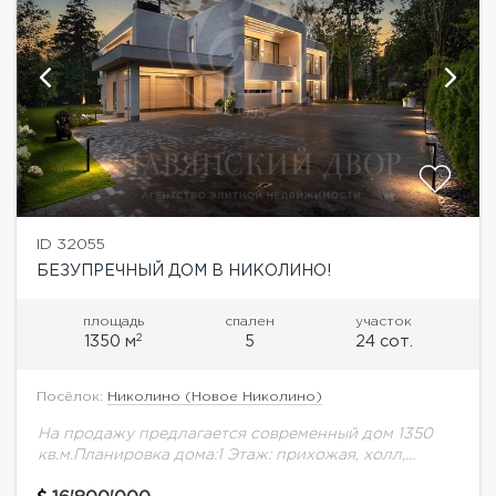
ID 32055
БЕЗУПРЕЧНЫЙ ДОМ В НИКОЛИНО!
площадь
спален
участок
2
1350 м
5
24 сот.
Посёлок:
Николино (Новое Николино)
На продажу предлагается современный дом 1350
кв.м.Планировка дома:1 Этаж: прихожая, холл,
санузел - 3 шт., гараж - 3 шт., спальня с