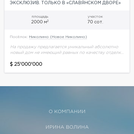
ЭКСКЛЮЗИВ. ТОЛЬКО В «СЛАВЯНСКОМ ДВОРЕ»
площадь
участок
2
2000 м
70 сот.
Посёлок:
Николино (Новое Николино)
На продажу предлагается уникальный абсолютно
новый дом не имеющий равных по качеству отделки
и дизайну. Дом отражает все последние тенденции
и удовлетворяет запросы самого взыскательного
25'000'000
клиента. Расположен...
О КОМПАНИИ
ИРИНА ВОЛИНА