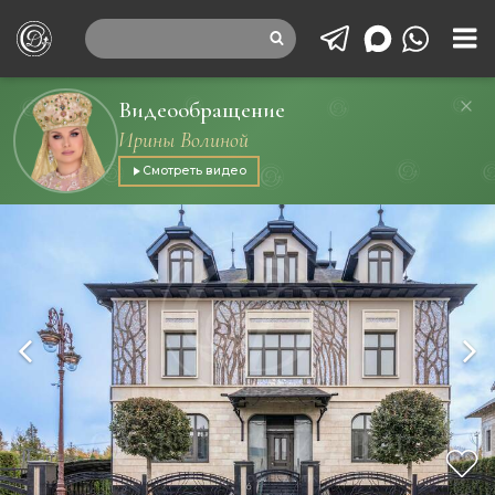
Видеообращение
Ирины Волиной
Смотреть видео