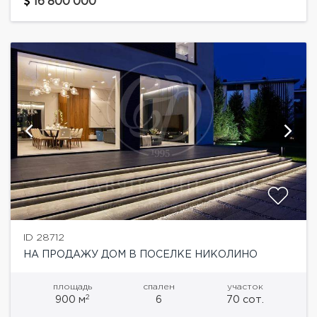
гардеробной и санузлом, гостиная, столовая,
16'800'000
кухня,...
ID 28712
НА ПРОДАЖУ ДОМ В ПОСЕЛКЕ НИКОЛИНО
площадь
спален
участок
2
900 м
6
70 сот.