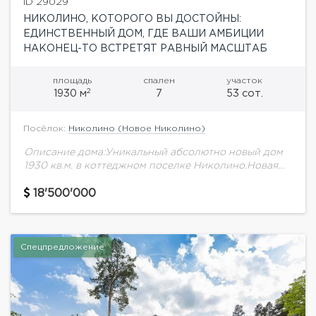
ID 29029
НИКОЛИНО, КОТОРОГО ВЫ ДОСТОЙНЫ:
ЕДИНСТВЕННЫЙ ДОМ, ГДЕ ВАШИ АМБИЦИИ
НАКОНЕЦ-ТО ВСТРЕТЯТ РАВНЫЙ МАСШТАБ
площадь
спален
участок
2
1930 м
7
53 сот.
Посёлок:
Николино (Новое Николино)
Описание дома:Уникальный абсолютно новый дом
1930 кв.м. в коттеджном поселке Николино.Новая
резиденция расположилась в самой престижной
части поселка. В доме семь спален, просторный
18'500'000
холл и большая гардеробная....
Спецпредложение