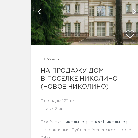
афии
ID 32437
НА ПРОДАЖУ ДОМ
показать ещё 7 фотографий
В ПОСЕЛКЕ НИКОЛИНО
(НОВОЕ НИКОЛИНО)
2
Площадь: 1211 м
Этажей: 4
Посёлок:
Николино (Новое Николино)
Направление: Рублево-Успенское шоссе
24км.