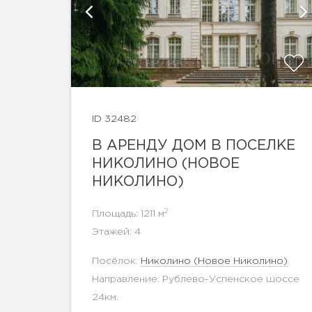
афии
ID 32482
В АРЕНДУ ДОМ В ПОСЕЛКЕ
показать ещё 9 фотографий
НИКОЛИНО (НОВОЕ
НИКОЛИНО)
2
Площадь: 1211 м
Этажей: 4
Посёлок:
Николино (Новое Николино)
Направление: Рублево-Успенское шоссе
24км.