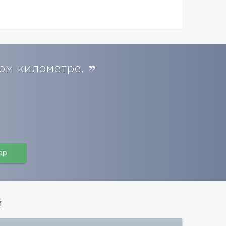
-ом километре.
pp
й