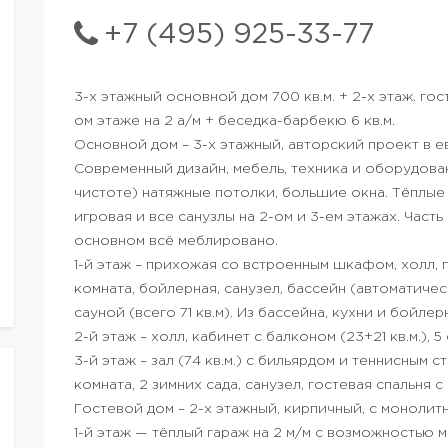
+7 (495) 925-33-77
3-х этажный основной дом 700 кв.м. + 2-х этаж. гос
ом этаже на 2 а/м + беседка-барбекю 6 кв.м.
Основной дом – 3-х этажный, авторский проект в 
Современный дизайн, мебель, техника и оборудова
чистоте) натяжные потолки, большие окна. Тёплые п
игровая и все санузлы на 2-ом и 3-ем этажах. Час
основном всё меблировано.
1-й этаж – прихожая со встроенным шкафом, холл, го
комната, бойлерная, санузел, бассейн (автоматиче
сауной (всего 71 кв.м). Из бассейна, кухни и бойле
2-й этаж – холл, кабинет с балконом (23+21 кв.м.), 5
3-й этаж – зал (74 кв.м.) с бильярдом и теннисным 
комната, 2 зимних сада, санузел, гостевая спальня 
Гостевой дом – 2-х этажный, кирпичный, с монолит
1-й этаж — тёплый гараж на 2 м/м с возможностью м