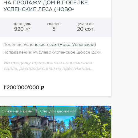
НА ПРОДАЖУ ДОМ В ПОСЕЛКЕ
УСПЕНСКИЕ ЛЕСА (НОВО-
УСПЕНСКИЙ)
площадь
спален
участок
2
920 м
5
20 сот.
Посёлок:
Успенские леса (Ново-Успенский)
Направление: Рублево-Успенское шоссе 23км.
На продажу предлагается современная
вилла, расположенная на престижном
направлении Подмосковья в закрытом
камерном поселке. Уникальная архитектура
и интерьеры от известного архитектурного
1'200'000'000
бюро. Великолепные планировочные
решения перетекают в...
Снижение цены
Спецпредложение