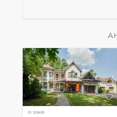
А
й
показать ещё 6 фотографий
ID 30895