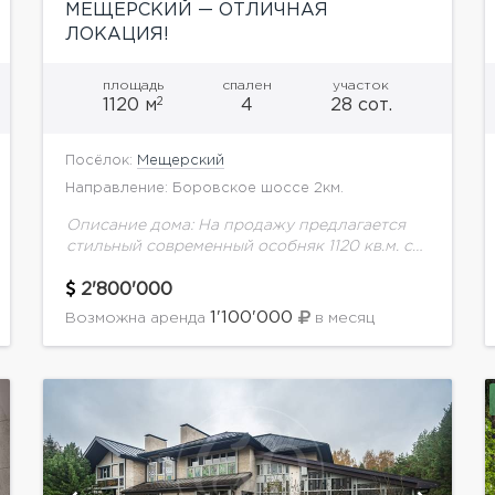
МЕЩЕРСКИЙ — ОТЛИЧНАЯ
ЛОКАЦИЯ!
площадь
спален
участок
2
1120 м
4
28 сот.
Посёлок:
Мещерский
Направление: Боровское шоссе 2км.
Описание дома: На продажу предлагается
стильный современный особняк 1120 кв.м. с
панорамным остеклением на ухоженном
лесном участке 28 соток с ландшафтным
2'800'000
дизайном. Планировка дома: 1 этаж:
1'100'000
Возможна аренда
в месяц
гостиная,...