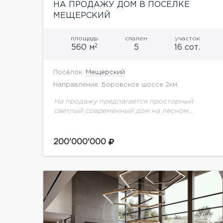
НА ПРОДАЖУ ДОМ В ПОСЕЛКЕ
МЕЩЕРСКИЙ
площадь
спален
участок
2
560 м
5
16 сот.
Посёлок:
Мещерский
Направление: Боровское шоссе 2км.
На продажу предлагается просторный
светлый современный дом на лесном
участке. Планировка: 1 этаж: холл, кухня/
столовая, каминный зал, сауна, 2с/у, комната
отдыха, постоянная, котельная,кладовая,
200'000'000
гараж на 3 а/м.2...