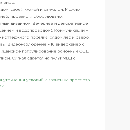
ляемые.
одом, своей кухней и санузлом. Можно
 меблировано и оборудовано.
фтным дизайном. Вечернее и декоративное
ещением и водопроводом). Коммуникации –
 коттеджного посёлка, рядом лес и озеро.
ы. Видеонаблюдение – 16 видеокамер с
лицейское патрулирование районным ОВД.
кой. Сигнал сдаётся на пульт МВД с
 уточнения условий и записи на просмотр
ку.