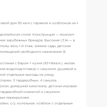
тевой дом 110 кв.м с гаражом и хозблоком на 1-
европейском стиле. Конструкция — монолит.
ние зарубежных брендов. Высокие (3,1м — в
олы: весь 1-й этаж, зимние сады, детская
ть помещений свободного назначения. В
стиная с баром + кухня (65+16кв.м.), жилая
ская водоподготовка) с санузлом, душевой и
рной отдельные выходы на улицу.
 спален, 3 гардеробных, 4 санузла.
столом, домашний кинотеатр, детская игровая
с гардеробной комнатой и санузлом.
ным перекрытием.
ойки, с/у, котельная, хозблок с отдельным