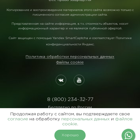
Копирование и воспроизведение материалов этого сайта возможно только с
письменного согласия администрации сайта.
Представленная на сайте информация, в т.ч. стоимость объектов, носит
информационный характер и не является публичной офертой.
Сайт защищен с помощью
Yandex SmartCaptcha
и соответствует
Политике
конфиденциальности Яндекс
.
Политика обработки персональных данных
Файлы cookie
8 (800) 234-32-77
Бесплатно по России
Продолжая работу с сайтом, вы подтверждаете свое
Реквизиты:
согласие
на обработку
персональных данных
и
файлов
ООО Агентство "Славянский Двор"
cookie
.
ИНН:7729122105 ОГРН:1027700102473
Хорошо