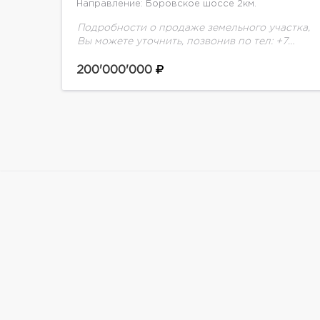
Направление: Боровское шоссе 2км.
Подробности о продаже земельного участка,
Вы можете уточнить, позвонив по тел: +7
(495) 925-33-77
200'000'000