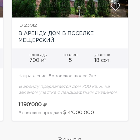
ID 23012
В АРЕНДУ ДОМ В ПОСЕЛКЕ
МЕЩЕРСКИЙ
площадь
спален
участок
2
700 м
5
18 сот.
Направление: Боровское шоссе 2км.
В аренду предлагается дом 700 кв. м. на
зеленом участке с ландшафтным дизайном.
Дом расположен на центральной улице
коттеджного посёлка, рядом широко
1'190'000
известный Мещерский парк с лесом,...
4'000'000
Возможна продажа