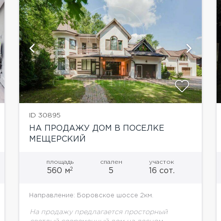
показать ещё 5 фотографий
ID 30895
НА ПРОДАЖУ ДОМ В ПОСЕЛКЕ
МЕЩЕРСКИЙ
площадь
спален
участок
2
560 м
5
16 сот.
Направление: Боровское шоссе 2км.
На продажу предлагается просторный