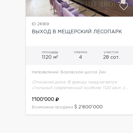
ID 26169
ВЫХОД В МЕЩЕРСКИЙ ЛЕСОПАРК
площадь
спален
участок
2
1120 м
4
28 сот.
Направление: Боровское шоссе 2км.
Описание дома: В аренду предлагается
стильный современный особняк 1120 кв.м. с
панорамным остеклением на ухоженном
лесном участке 28 соток с ландшафтным
1'100'000
дизайном. Несколько минут пешком до
2'800'000
Возможна продажа
прекрасного...