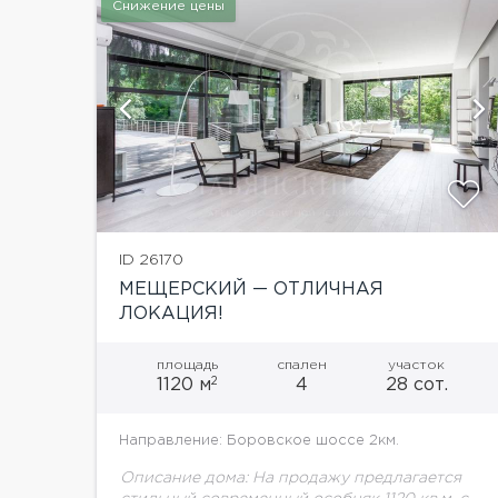
Снижение цены
й
показать ещё 13 фотографий
ID 26170
МЕЩЕРСКИЙ — ОТЛИЧНАЯ
ЛОКАЦИЯ!
площадь
спален
участок
2
1120 м
4
28 сот.
Направление: Боровское шоссе 2км.
Описание дома: На продажу предлагается