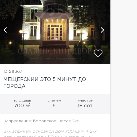
показат
ID 29367
МЕЩЕРСКИЙ ЭТО 5 МИНУТ ДО
ГОРОДА
площадь
спален
участок
2
700 м
6
18 сот.
Направление: Боровское шоссе 2км.
3-х этажный основной дом 700 кв.м. + 2-х