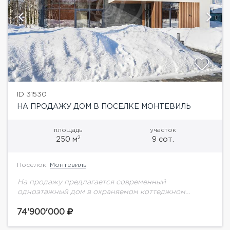
ID 31530
НА ПРОДАЖУ ДОМ В ПОСЕЛКЕ МОНТЕВИЛЬ
площадь
участок
2
250 м
9 сот.
Посёлок:
Монтевиль
На продажу предлагается современный
одноэтажный дом в охраняемом коттеджном
поселке Монтевиль на Новой Риге. Все
коммуникации центральные, газ заведён в дом.
74'900'000
Высокие потолки, панорамные окна. Использованы