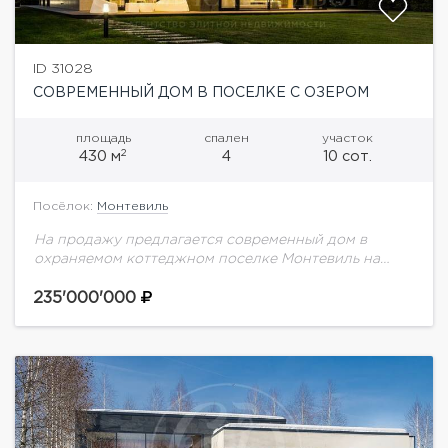
ID 31028
СОВРЕМЕННЫЙ ДОМ В ПОСЕЛКЕ С ОЗЕРОМ
площадь
спален
участок
2
430 м
4
10 сот.
Посёлок:
Монтевиль
На продажу предлагается современный дом в
охраняемом коттеджном поселке Монтевиль на
Новорижском шоссе.Планировка дома:1 этаж:
гостиная-кухня (с камином), прихожая, гостевая
235'000'000
комната, гардеробная, с/у, гараж, котельная,
кладовая2 этаж:...