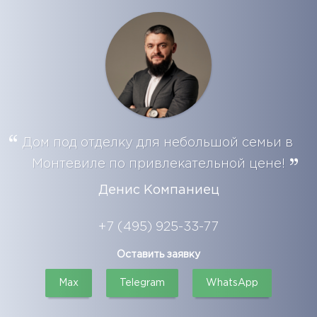
Дом под отделку для небольшой семьи в
Монтевиле по привлекательной цене!
Денис Компаниец
+7 (495) 925-33-77
Оставить заявку
Max
Telegram
WhatsApp