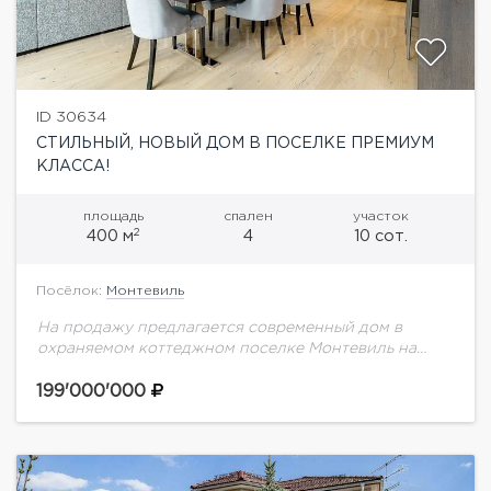
ID 30634
СТИЛЬНЫЙ, НОВЫЙ ДОМ В ПОСЕЛКЕ ПРЕМИУМ
КЛАССА!
площадь
спален
участок
2
400 м
4
10 сот.
Посёлок:
Монтевиль
На продажу предлагается современный дом в
охраняемом коттеджном поселке Монтевиль на
Новой Риге. В доме выполнен дизайнерский ремонт,
премиальная мебель и техника.Планировка дома:1
199'000'000
этаж: прихожая, с/у, кладовая,...