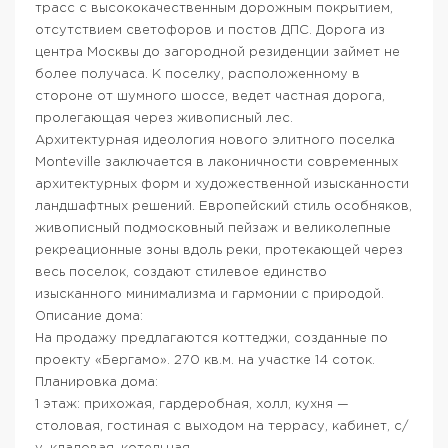
трасс с высококачественным дорожным покрытием,
отсутствием светофоров и постов ДПС. Дорога из
центра Москвы до загородной резиденции займет не
более получаса. К поселку, расположенному в
стороне от шумного шоссе, ведет частная дорога,
пролегающая через живописный лес.
Архитектурная идеология нового элитного поселка
Monteville заключается в лаконичности современных
архитектурных форм и художественной изысканности
ландшафтных решений. Европейский стиль особняков,
живописный подмосковный пейзаж и великолепные
рекреационные зоны вдоль реки, протекающей через
весь поселок, создают стилевое единство
изысканного минимализма и гармонии с природой.
Описание дома:
На продажу предлагаются коттеджи, созданные по
проекту «Бергамо». 270 кв.м. на участке 14 соток.
Планировка дома:
1 этаж: прихожая, гардеробная, холл, кухня —
столовая, гостиная с выходом на террасу, кабинет, с/