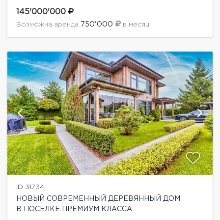
Монтевиль.Дизайнерский ремонт в светлых тонах,
вся мебель и техника от известных
145'000'000
производителей.Планировка:1 этаж: прихожая,
750'000
Возможна аренда
в месяц
гардеробная, кабинет, с/у, гостиная...
ID 31734
НОВЫЙ СОВРЕМЕННЫЙ ДЕРЕВЯННЫЙ ДОМ
В ПОСЕЛКЕ ПРЕМИУМ КЛАССА