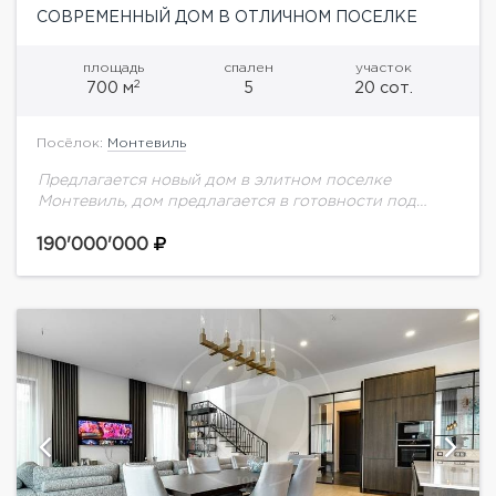
СОВРЕМЕННЫЙ ДОМ В ОТЛИЧНОМ ПОСЕЛКЕ
площадь
спален
участок
2
700 м
5
20 сот.
Посёлок:
Монтевиль
Предлагается новый дом в элитном поселке
Монтевиль, дом предлагается в готовности под
ключ частично меблирован, завершена внутренняя
отделка, ожидает новых хозяев, современная кухня,
190'000'000
все готово к благоустройству...