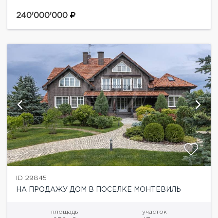
локации посёлка, у озера. Фасад облицован
клинкерной плиткой, по периметру сделана
240'000'000
подсветка. В...
ID 29845
НА ПРОДАЖУ ДОМ В ПОСЕЛКЕ МОНТЕВИЛЬ
площадь
участок