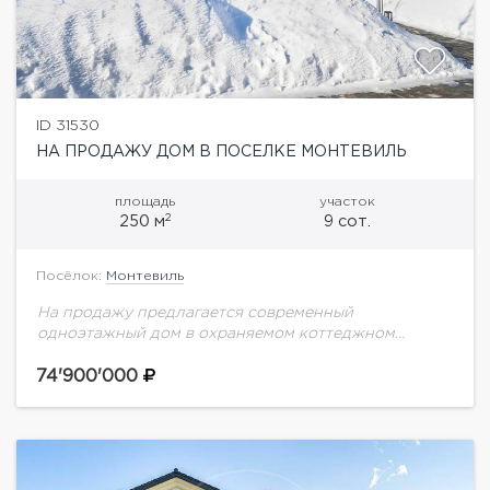
ID 31530
НА ПРОДАЖУ ДОМ В ПОСЕЛКЕ МОНТЕВИЛЬ
площадь
участок
2
250 м
9 сот.
Посёлок:
Монтевиль
На продажу предлагается современный
одноэтажный дом в охраняемом коттеджном
поселке Монтевиль на Новой Риге. Все
коммуникации центральные, газ заведён в дом.
74'900'000
Высокие потолки, панорамные окна. Использованы
натуральные...