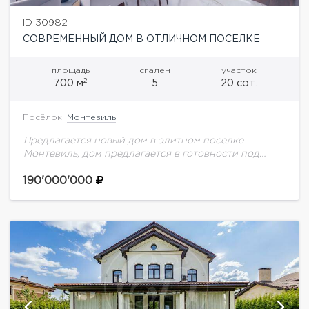
ID 30982
СОВРЕМЕННЫЙ ДОМ В ОТЛИЧНОМ ПОСЕЛКЕ
площадь
спален
участок
2
700 м
5
20 сот.
Посёлок:
Монтевиль
Предлагается новый дом в элитном поселке
Монтевиль, дом предлагается в готовности под
ключ частично меблирован, завершена внутренняя
отделка, ожидает новых хозяев, современная кухня,
190'000'000
все готово к благоустройству...