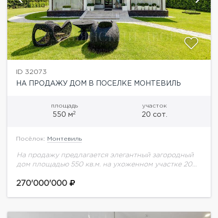
ID 32073
НА ПРОДАЖУ ДОМ В ПОСЕЛКЕ МОНТЕВИЛЬ
площадь
участок
2
550 м
20 сот.
Посёлок:
Монтевиль
На продажу предлагается элегантный загородный
дом площадью 550 кв.м. на ухоженном участке 20
соток. Идеальная планировка, изысканная отделка
и качественная мебель создают атмосферу уюта и
270'000'000
респектабельности. Планировка...