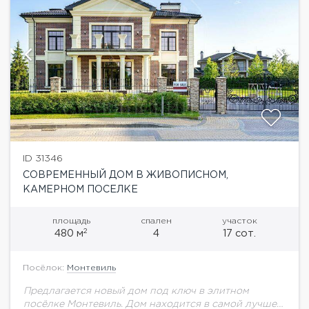
ID 31346
СОВРЕМЕННЫЙ ДОМ В ЖИВОПИСНОМ,
КАМЕРНОМ ПОСЕЛКЕ
площадь
спален
участок
2
480 м
4
17 сот.
Посёлок:
Монтевиль
Предлагается новый дом под ключ в элитном
посёлке Монтевиль. Дом находится в самой лучшей