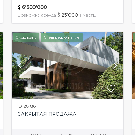
на участок, кухня-столовая с выходом в
зимний сад, кабинет, гостевой с/у, гостевая
6'500'000
спальня со своими...
25'000
Возможна аренда
в месяц
Эксклюзив
Спецпредложение
показать ещё 43 фотографии
ID 28186
ЗАКРЫТАЯ ПРОДАЖА
площадь
спален
участок