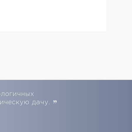
ологичных
мическую дачу.