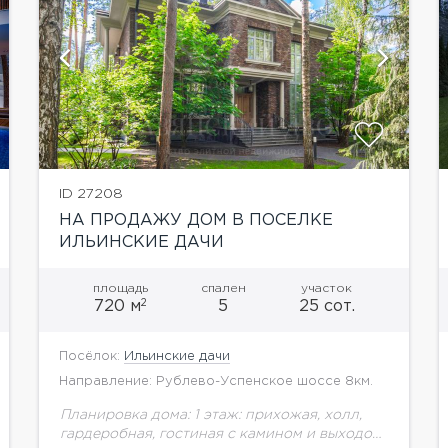
показать ещё 48 фотографий
ID 27208
НА ПРОДАЖУ ДОМ В ПОСЕЛКЕ
ИЛЬИНСКИЕ ДАЧИ
площадь
спален
участок
2
720 м
5
25 сот.
Посёлок:
Ильинские дачи
Направление: Рублево-Успенское шоссе 8км.
Планировка дома: 1 этаж: прихожая, холл,
гардеробная, гостиная с камином и выходом