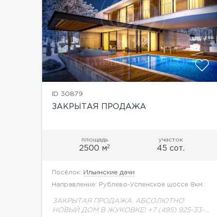
показать ещё 30 фотографий
ID 30879
ЗАКРЫТАЯ ПРОДАЖА
площадь
участок
2
2500 м
45 сот.
Посёлок:
Ильинские дачи
Направление: Рублево-Успенское шоссе 8км.
ЗАКРЫТАЯ ПРОДАЖА. АБСОЛЮТНО
НОВЫЙ ДОМ В ЖУКОВКЕ! +7 (495) 925-33-