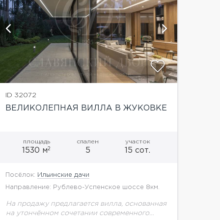
ID 32072
ВЕЛИКОЛЕПНАЯ ВИЛЛА В ЖУКОВКЕ
площадь
спален
участок
2
1530 м
5
15 сот.
Посёлок:
Ильинские дачи
Направление: Рублево-Успенское шоссе 8км.
На продажу предлагается вилла, основанная
на утончённом сочетании современного