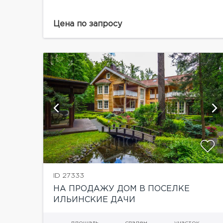
77Планировка дома:1 этаж: большая
гостиная, санузел, гардеробная, кухня, малая
гостиная, кабинет с с/у, SPA-зона:сауна и
Цена по запросу
хамам2 этаж: игровая,...
ий
показать ещё 17 фотографий
ID 27333
НА ПРОДАЖУ ДОМ В ПОСЕЛКЕ
ИЛЬИНСКИЕ ДАЧИ
площадь
спален
участок