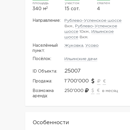
площадь
участок
спален
2
340 м
15 сот.
4
Направление:
Рублево-Успенское шоссе
8км.,
Рублево-Успенское
шоссе
10км.,
Ильинское
шоссе
8км.
Населённый
Жуковка
,
Усово
пункт:
Посёлок:
Ильинские дачи
25007
ID Объекта:
1'700'000
Продажа:
250'000
Возможна
в месяц
аренда:
Особенности