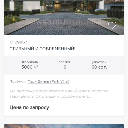
ID 29967
СТИЛЬНЫЙ И СОВРЕМЕННЫЙ!
площадь
спален
участок
2
3000 м
6
60 сот.
Посёлок:
Парк Вилль (Park Ville)
На продажу предлагается новый дом в поселке
Парк Вилль. Стильный и современный,
спроектированный одним из лучших архитектурных
и дизайнерских бюро.Описание поселка: Парк
Цена по запросу
Вилл- элитный охраняемый поселок, выполненный...