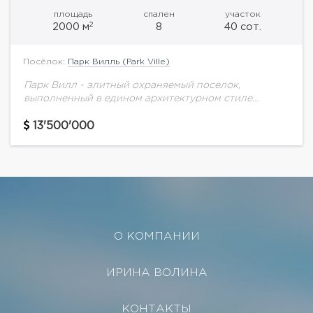
площадь
спален
участок
2
2000 м
8
40 сот.
Посёлок:
Парк Вилль (Park Ville)
Парк Вилл - элитный охраняемый поселок,
выполненный в едином архитектурном стиле
английского классицизма в современном
архитектурном прочтении. Удобное
13'500'000
месторасположение, в поселок можно проехать как
по Рублево-Успенскому шоссе,...
О КОМПАНИИ
ИРИНА ВОЛИНА
КОНТАКТЫ