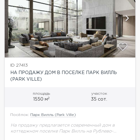
ID 27413
НА ПРОДАЖУ ДОМ В ПОСЕЛКЕ ПАРК ВИЛЛЬ
(PARK VILLE)
площадь
участок
2
1550 м
35 сот.
Посёлок:
Парк Вилль (Park Ville)
На продажу предлагается современный дом в
коттеджном поселке Парк Вилль на Рублево-
Успенском шоссе. Описание поселка: Парк Вилл-