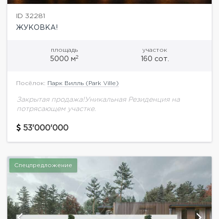
ID 32281
ЖУКОВКА!
площадь
участок
2
5000 м
160 сот.
Посёлок:
Парк Вилль (Park Ville)
Закрытая продажа!Уникальная Резиденция на
потрясающем участке.
53'000'000
Спецпредложение