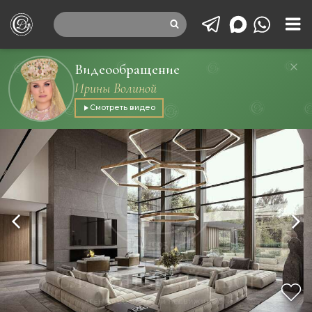
Видеообращение
Ирины Волиной
Смотреть видео