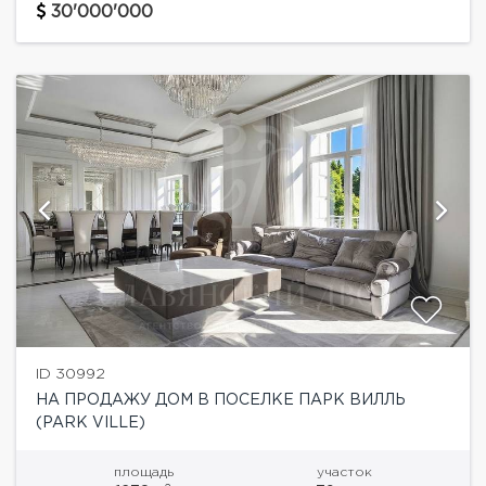
элитный охраняемый поселок, выполненный в
30'000'000
едином архитектурном стиле английского
классицизма...
ID 30992
НА ПРОДАЖУ ДОМ В ПОСЕЛКЕ ПАРК ВИЛЛЬ
(PARK VILLE)
площадь
участок