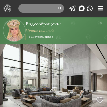
Видеообращение
Ирины Волиной
Смотреть видео