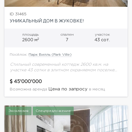
ID 31465
УНИКАЛЬНЫЙ ДОМ В ЖУКОВКЕ!
площадь
спален
участок
2
2600 м
7
43 сот.
Посёлок:
Парк Вилль (Park Ville)
Стильный современный коттедж 2600 кв.м. на
участке 43 сотки в элитном охраняемом поселке
Парк Вилль.В доме выполнен эксклюзивный
дизайнерский ремонт. Дорогая отделка с
45'000'000
использованием премиальных натуральных
Цена по запросу
Возможна аренда
в месяц
материалов....
Эксклюзив
Спецпредложение