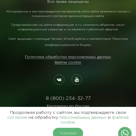
Все права защищены
Копирование и воспроизведение материалов этого сайта возможно только с
письменного согласия администрации сайта.
Представленная на сайте информация, в т.ч. стоимость объектов, носит
информационный характер и не является публичной офертой.
Сайт защищен с помощью
Yandex SmartCaptcha
и соответствует
Политике
конфиденциальности Яндекс
.
Политика обработки персональных данных
Файлы cookie
8 (800) 234-32-77
Бесплатно по России
Продолжая работу с сайтом, вы подтверждаете свое
Реквизиты:
согласие
на обработку
персональных данных
и
файлов
ООО Агентство "Славянский Двор"
cookie
.
ИНН:7729122105 ОГРН:1027700102473
Хорошо