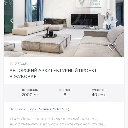
ID 27048
АВТОРСКИЙ АРХИТЕКТУРНЫЙ ПРОЕКТ
В ЖУКОВКЕ
площадь
спален
участок
2
2000 м
8
40 сот.
Посёлок:
Парк Вилль (Park Ville)
Парк Вилл - элитный охраняемый поселок,
выполненный в едином архитектурном стиле