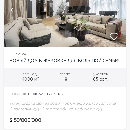
ID 32124
НОВЫЙ ДОМ В ЖУКОВКЕ ДЛЯ БОЛЬШОЙ СЕМЬИ!
площадь
спален
участок
2
4000 м
8
65 сот.
Посёлок:
Парк Вилль (Park Ville)
Планировка дома:1 этаж: гостиная, кухня хозяйская,
2 гостевых с/у, 2 гардеробные, кабинет с с/у,
спальня с с/у, служебная лестница, технические
помещения.Зона SPA: бассейн, сауна, хамам,
50'000'000
гардеробная, раздевалка,...