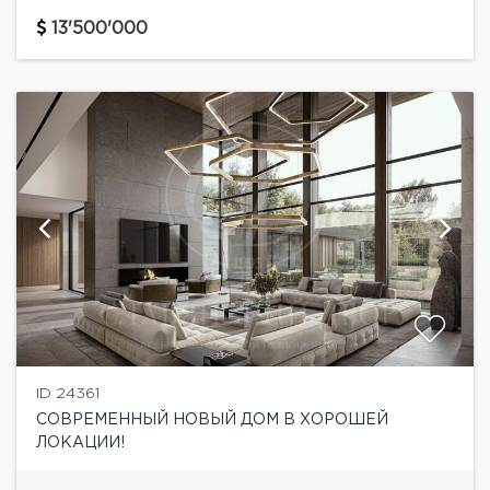
английского классицизма в современном
архитектурном прочтении. Удобное
13'500'000
месторасположение, в поселок можно проехать как
по Рублево-Успенскому шоссе,...
ID 24361
СОВРЕМЕННЫЙ НОВЫЙ ДОМ В ХОРОШЕЙ
ЛОКАЦИИ!