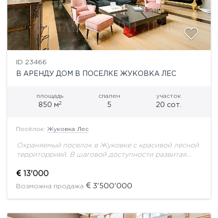
ID 23466
В АРЕНДУ ДОМ В ПОСЕЛКЕ ЖУКОВКА ЛЕС
площадь
спален
участок
2
850 м
5
20 сот.
Посёлок:
Жуковка Лес
Охраняемый поселок в Жуковке с красивой лесной
территоррией. В шаговой доступности развитая
инфраструктура Барвихи и Жуковки. Авторский
проект. Эксклюзивный модный дом. В доме
13'000
выполнен дизайнерский ремонт, грамотная...
3'500'000
Возможна продажа