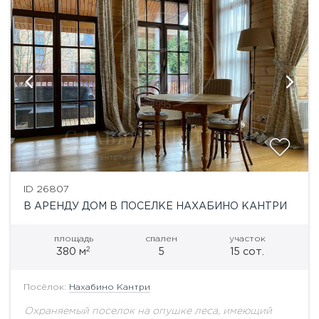
ID 26807
В АРЕНДУ ДОМ В ПОСЕЛКЕ НАХАБИНО КАНТРИ
площадь
спален
участок
2
380 м
5
15 сот.
Посёлок:
Нахабино Кантри
Охраняемый поселок на опушке леса, имеющий