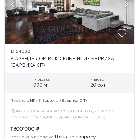
ID 24032
В АРЕНДУ ДОМ В ПОСЕЛКЕ НПИЗ БАРВИХА
(БАРВИХА СП)
площадь
участок
2
900 м
20 сот.
Посёлок:
НПИЗ Барвиха (Барвиха СП)
Дом со стильными интерьерами в охраняемом
поселке. Планировка дома: Цоколь: сауна,
плавательный бассейн, зона отдыха, бильярдная, с/
у, комната для персонала. 1 этаж: гостиная с
1'300'000
камином, кухня-столовая, спальная...
Цена по запросу
Возможна продажа