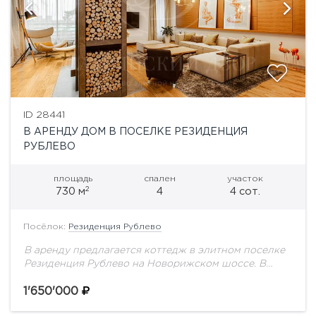
ID 28441
В АРЕНДУ ДОМ В ПОСЕЛКЕ РЕЗИДЕНЦИЯ
РУБЛЕВО
площадь
спален
участок
2
730 м
4
4 сот.
Посёлок:
Резиденция Рублево
В аренду предлагается коттедж в элитном поселке
Резиденция Рублево на Новорижском шоссе. В
доме выполнен дизайнерский ремонт, грамотная
планировка с 4 спальнями, гостиная с камином. На
1'650'000
участке...