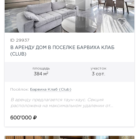
ID 29937
В АРЕНДУ ДОМ В ПОСЕЛКЕ БАРВИХА КЛАБ
(CLUB)
площадь
участок
2
384 м
3 сот.
Посёлок:
Барвиха Клаб (Club)
В аренду предлагается таун-хаус. Секция
расположена на максимальном удалении от
проезжей части. Планировка: Цоколь: постирочная,
гардеробная, гостиная с выходом на участок -
600'000
можно переоборудовать под спальню или...