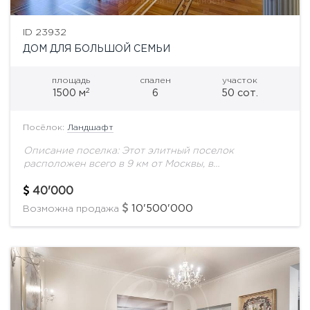
ID 23932
ДОМ ДЛЯ БОЛЬШОЙ СЕМЬИ
площадь
спален
участок
2
1500 м
6
50 сот.
Посёлок:
Ландшафт
Описание поселка: Этот элитный поселок
расположен всего в 9 км от Москвы, в
великолепной лесопарковой зоне, на живописном
берегу небольшого озера. Недалеко от комплекса
40'000
протекает Москва-река. Природа...
10'500'000
Возможна продажа