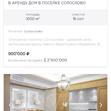
В АРЕНДУ ДОМ В ПОСЕЛКЕ СОЛОСЛОВО
площадь
участок
2
1000 м
16 сот.
Посёлок:
Солослово
Описание поселка: Солослово - древнее село,
вытянувшее вдоль левого берега реки Медвенки. В
окресностях деревни раскинулась целая цепь
элитных поселков с недвижимостью на любой вкус:
900'000
комплекс таунхаусов...
2'500'000
Возможна продажа