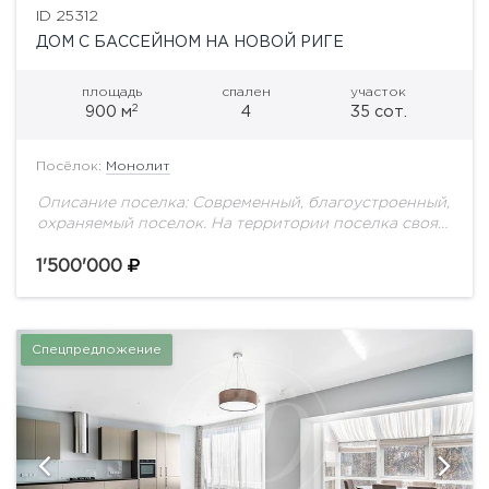
ID 25312
ДОМ С БАССЕЙНОМ НА НОВОЙ РИГЕ
площадь
спален
участок
2
900 м
4
35 сот.
Посёлок:
Монолит
Описание поселка: Современный, благоустроенный,
охраняемый поселок. На территории поселка своя
школа, детские площадки, прогулочные зоны, пруд,
храм, малоэтажный дом с квартирами для
1'500'000
персонала. Для родителей немаловажно, что...
Спецпредложение