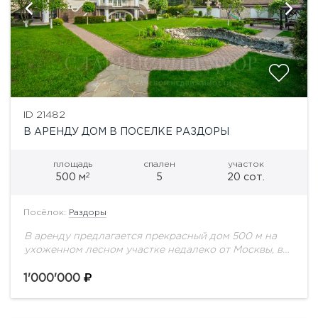
ID 21482
В АРЕНДУ ДОМ В ПОСЕЛКЕ РАЗДОРЫ
площадь
спален
участок
2
500 м
5
20 сот.
Посёлок:
Раздоры
В аренду предлагается прекрасный дом 500 м на
ухоженном лесном участке недалеко от Москвы, в
пос. Барвиха. Планировка: Цоколь - постирочная,
котельная, зона отдыха: сауна, спортзал. 1...
1'000'000