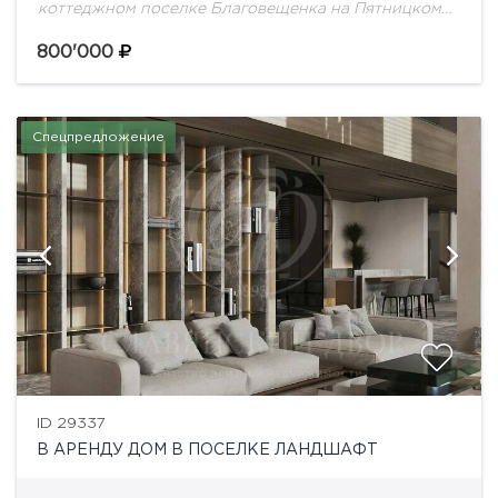
коттеджном поселке Благовещенка на Пятницком
шоссе. Планировка:1 этаж: прихожая, гардеробная,
гостиная с камином и вторым светом, кухня,
800'000
столовая, 2 выхода на...
Спецпредложение
ID 29337
В АРЕНДУ ДОМ В ПОСЕЛКЕ ЛАНДШАФТ