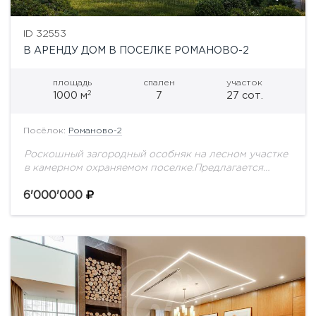
ID 32553
В АРЕНДУ ДОМ В ПОСЕЛКЕ РОМАНОВО-2
площадь
спален
участок
2
1000 м
7
27 сот.
Посёлок:
Романово-2
Роскошный загородный особняк на лесном участке
в камерном охраняемом поселке.Предлагается
великолепный дом, сочетающий безупречную
архитектуру, изысканные интерьеры и высокий
6'000'000
уровень комфорта для всей семьи. Пространство
оформлено в...