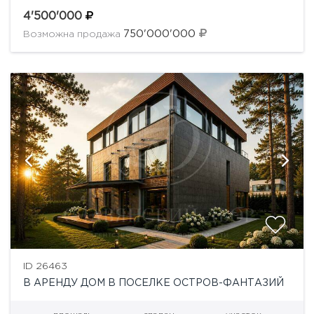
выходом в лес, который может быть оформлен в
аренду! Большая площадь остекления дома,
4'500'000
благодаря чему дом...
750'000'000
Возможна продажа
ID 26463
В АРЕНДУ ДОМ В ПОСЕЛКЕ ОСТРОВ-ФАНТАЗИЙ