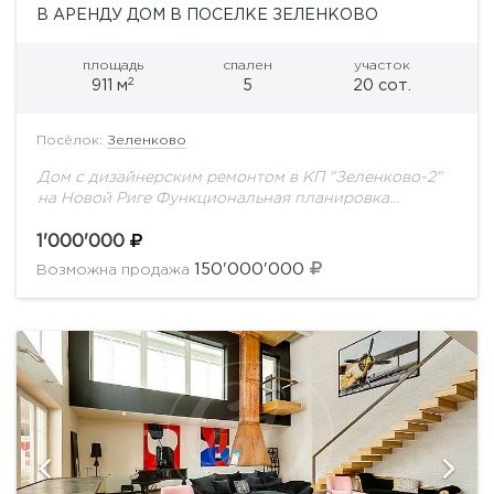
В АРЕНДУ ДОМ В ПОСЕЛКЕ ЗЕЛЕНКОВО
площадь
спален
участок
2
911 м
5
20 сот.
Посёлок:
Зеленково
Дом с дизайнерским ремонтом в КП "Зеленково-2"
на Новой Риге Функциональная планировка
продумана до мелочей и отлично подойдёт для
большой семьи:1 этаж: холл, кухня, гостиная, 2
1'000'000
спальни.2...
150'000'000
Возможна продажа