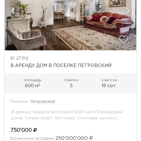
ID 27312
В АРЕНДУ ДОМ В ПОСЕЛКЕ ПЕТРОВСКИЙ
площадь
спален
участок
2
600 м
5
19 сот.
Посёлок:
Петровский
В аренду предлагается дом 600 кв.м.Планировка
дома: 1 этаж: лифт, гостиная, столовая, кухня с
выходом на террасу, спальня с собственным с/у,
гараж на 2 м/м, с/у гостевой.2...
750'000
250'000'000
Возможна продажа