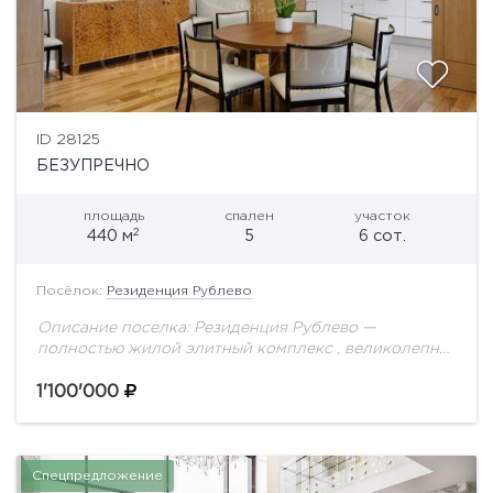
ID 28125
БЕЗУПРЕЧНО
площадь
спален
участок
2
440 м
5
6 сот.
Посёлок:
Резиденция Рублево
Описание поселка: Резиденция Рублево —
полностью жилой элитный комплекс , великолепно
вписавшийся в окружающий природный ландшафт
на 1-ом километре Новорижского шоссе, вблизи
1'100'000
бухты «Живописная», в 20 минутах...
Спецпредложение