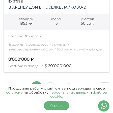
ID 31588
В АРЕНДУ ДОМ В ПОСЕЛКЕ ЛАЙКОВО-2
площадь
спален
участок
2
1853 м
6
50 сот.
Посёлок:
Лайково-2
В аренду предлагается стильный,
ультрасовременный дом 1 853 кв. м в самом центре
поселка на участке 50 соток с ландшафтным
дизайном. Охраняемая территория. Все соседи
8'000'000
построены. Поселок...
20'000'000
Возможна продажа
…
1
2
40
Продолжая работу с сайтом, вы подтверждаете свое
согласие
на обработку
персональных данных
и
файлов
cookie
.
На карте
Фильтры
Хорошо