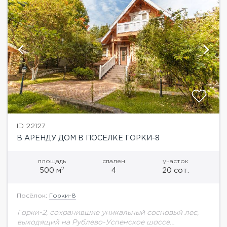
ID 22127
В АРЕНДУ ДОМ В ПОСЕЛКЕ ГОРКИ-8
площадь
спален
участок
2
500 м
4
20 сот.
Посёлок:
Горки-8
Горки-2, сохранившие уникальный сосновый лес,
выходящий на Рублево-Успенское шоссе