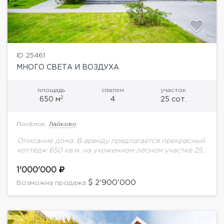
ID 25461
МНОГО СВЕТА И ВОЗДУХА
площадь
спален
участок
2
650 м
4
25 сот.
Посёлок:
Лайково
Описание дома: В аренду предлагается прекрасный
коттедж 650 кв.м. на ухоженном лесном участке 25
соток в охраняемом коттеджном поселке. Удобная
транспортная доступность. Развитая
1'000'000
инфраструктура. Планировка дома: Цоколь:...
2'900'000
Возможна продажа