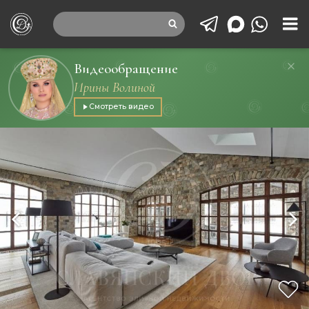
Видеообращение
Ирины Волиной
Смотреть видео