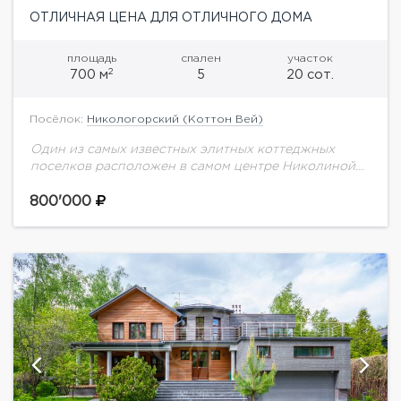
ОТЛИЧНАЯ ЦЕНА ДЛЯ ОТЛИЧНОГО ДОМА
площадь
спален
участок
2
700 м
5
20 сот.
Посёлок:
Никологорский (Коттон Вей)
Один из самых известных элитных коттеджных
поселков расположен в самом центре Николиной
Горы. В посёлке расположен "Семейный клуб" с
бассейном, джакузи, тренажерным залом, кафе и
800'000
рестораном.Основной дом:...