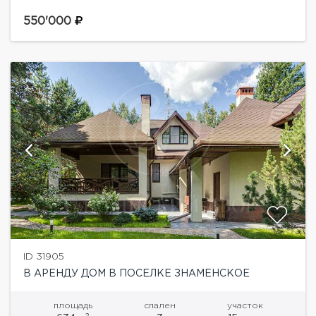
представляет собой идеальное место для
комфортного проживания тех, кто хочет жить на
550'000
природе, но не хочет лишать себя...
ID 31905
В АРЕНДУ ДОМ В ПОСЕЛКЕ ЗНАМЕНСКОЕ
площадь
спален
участок