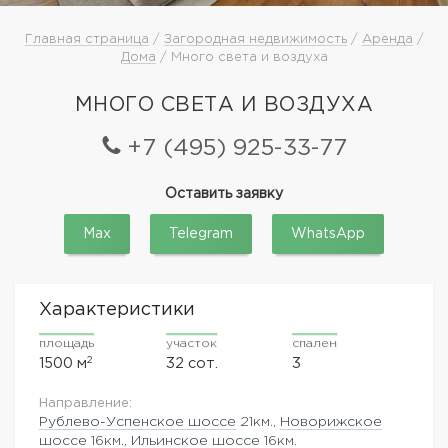
Главная страница
/
Загородная недвижимость
/
Аренда
/
Дома
/ Много света и воздуха
МНОГО СВЕТА И ВОЗДУХА
+7 (495) 925-33-77
Оставить заявку
Max
Telegram
WhatsApp
Характеристики
площадь
участок
спален
2
1500 м
32 сот.
3
Направление:
Рублево-Успенское шоссе
21км.,
Новорижское
шоссе
16км.,
Ильинское шоссе
16км.