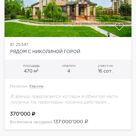
ID 25347
РЯДОМ С НИКОЛИНОЙ ГОРОЙ
площадь
спален
участок
2
470 м
4
16 сот.
Посёлок:
Европа
В аренду предлагается коттедж в обжитой части
поселка. На территории поселка действуют:
детский развивающийся центр,
многофункциональные детские площадки для
370'000
детей разных возрастов, грунтовый теннисный корт,
137'000'000
Возможна продажа
спортивная площадка...