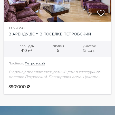
ID 29350
В АРЕНДУ ДОМ В ПОСЕЛКЕ ПЕТРОВСКИЙ
площадь
спален
участок
2
410 м
5
15 сот.
Посёлок:
Петровский
В аренду предлагается уютный дом в коттеджном
поселке Петровский. Планировка дома: Цоколь:
прачечная, хамам, зона отдыха с бильярдом1 этаж:
холл, прихожая с зоной гардероба, гостевая
390'000
спальня, гостиная...