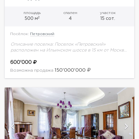
площадь
спален
участок
2
500 м
4
15 сот.
Посёлок:
Петровский
Описание поселка: Поселок «Петровский»
расположен на Ильинском шоссе в 15 км от Москвы,
в окружении живописного подмосковного леса.
Добраться до столицы можно по Новорижскому и
600'000
Рублево-Успенскому шоссе,...
150'000'000
Возможна продажа