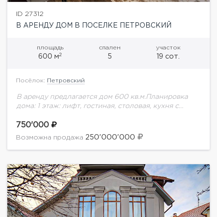
ID 27312
В АРЕНДУ ДОМ В ПОСЕЛКЕ ПЕТРОВСКИЙ
площадь
спален
участок
2
600 м
5
19 сот.
Посёлок:
Петровский
В аренду предлагается дом 600 кв.м.Планировка
дома: 1 этаж: лифт, гостиная, столовая, кухня с
выходом на террасу, спальня с собственным с/у,
гараж на 2 м/м, с/у гостевой.2...
750'000
250'000'000
Возможна продажа