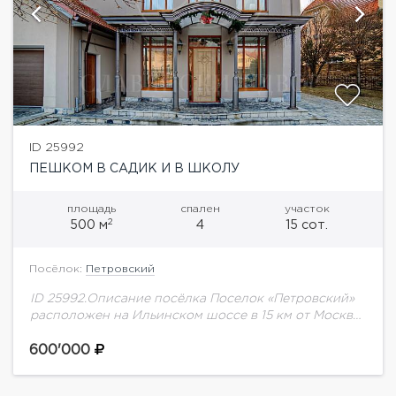
ID 25992
ПЕШКОМ В САДИК И В ШКОЛУ
площадь
спален
участок
2
500 м
4
15 сот.
Посёлок:
Петровский
ID 25992.Описание посёлка Поселок «Петровский»
расположен на Ильинском шоссе в 15 км от Москвы,
в окружении живописного подмосковного леса.
Добраться до столицы можно по Новорижскому и
600'000
Рублево-Успенскому...