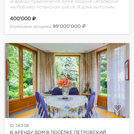
В аренду предлагается дом в поселке Петровский
на Рублево-Успенском шоссе. В доме выполнен
дизайнерский ремонт, грамотная планировка: 6
спален, просторная гостиная с камином. На участке
400'000
выполнен ландшафтный...
99'000'000
Возможна продажа
ID 26338
В АРЕНДУ ДОМ В ПОСЕЛКЕ ПЕТРОВСКИЙ