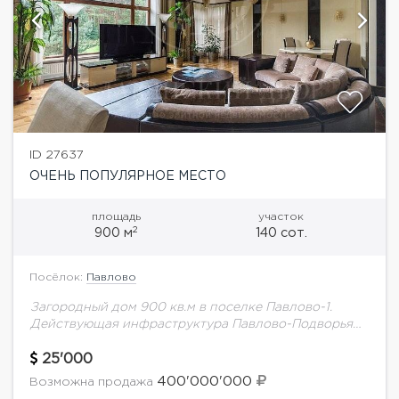
ID 27637
ОЧЕНЬ ПОПУЛЯРНОЕ МЕСТО
площадь
участок
2
900 м
140 сот.
Посёлок:
Павлово
Загородный дом 900 кв.м в поселке Павлово-1.
Действующая инфраструктура Павлово-Подворья
(фитнесс-клуб World Class с большими бассейнами,
магазины, рестораны, кафе, бытовыми
25'000
службами).Великолепный прилесной участок 140
400'000'000
Возможна продажа
соток с выходом...