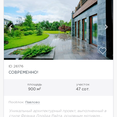
ID 26176
СОВРЕМЕННО!
площадь
участок
2
900 м
47 сот.
Посёлок:
Павлово
Уникальный архитектурный проект, выполненный в
стиле Фрэнка Ллойда Райта, основным мотивом