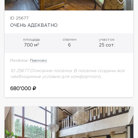
ID 25677
ОЧЕНЬ АДЕКВАТНО
площадь
спален
участок
2
700 м
6
25 сот.
Посёлок:
Павлово
ID 25677.Описание поселка: В поселке созданы все
необходимые условия для комфортного
проживания круглый год. Близость к Москве и
удобная транспортная доступность – одно из его
680'000
преимуществ. Общая...