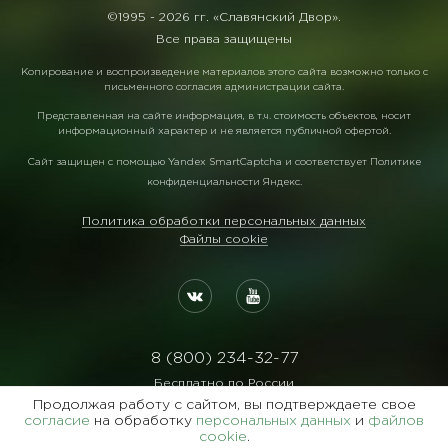
©1995 -
2026 гг. «Славянский Двор».
Все права защищены
Копирование и воспроизведение материалов этого сайта возможно только с
письменного согласия администрации сайта.
Представленная на сайте информация, в т.ч. стоимость объектов, носит
информационный характер и не является публичной офертой.
Сайт защищен с помощью
Yandex SmartCaptcha
и соответствует
Политике
конфиденциальности Яндекс
.
Политика обработки персональных данных
Файлы cookie
8 (800) 234-32-77
Бесплатно по России
Продолжая работу с сайтом, вы подтверждаете свое
Реквизиты:
согласие
на обработку
персональных данных
и
файлов
ООО Агентство "Славянский Двор"
cookie
.