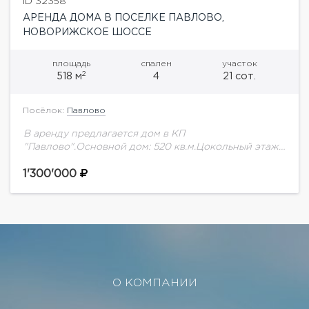
ID 32358
АРЕНДА ДОМА В ПОСЕЛКЕ ПАВЛОВО,
НОВОРИЖСКОЕ ШОССЕ
площадь
спален
участок
2
518 м
4
21 сот.
Посёлок:
Павлово
В аренду предлагается дом в КП
"Павлово".Основной дом: 520 кв.м.Цокольный этаж:
гостиная, с/у и зона SPA (гидромассажный бассейн,
хаммам, сауна, души), котельная. 1 этаж: гостиная
1'300'000
большая с...
О КОМПАНИИ