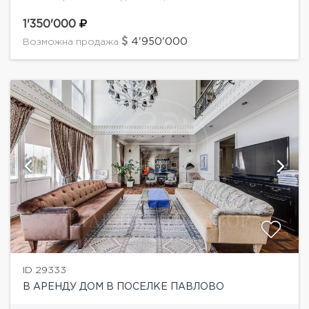
которого является “органическая архитектура”. Дом
строился по индивидуальному заказу "для себя" и
1'350'000
архитекторам и дизайнерам полностью...
4'950'000
Возможна продажа
ID 29333
В АРЕНДУ ДОМ В ПОСЕЛКЕ ПАВЛОВО