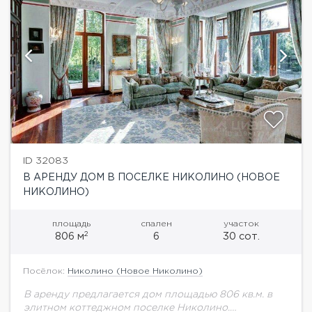
ID 32083
В АРЕНДУ ДОМ В ПОСЕЛКЕ НИКОЛИНО (НОВОЕ
НИКОЛИНО)
площадь
спален
участок
2
806 м
6
30 сот.
Посёлок:
Николино (Новое Николино)
В аренду предлагается дом площадью 806 кв.м. в
элитном коттеджном поселке Николино.