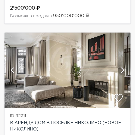
Успенскому шоссе. Его общая территория
составляет 150 гектаров, на которой находится 250
2'500'000
домовладений. Поселок находится в районе...
950'000'000
Возможна продажа
ID 32311
В АРЕНДУ ДОМ В ПОСЕЛКЕ НИКОЛИНО (НОВОЕ
НИКОЛИНО)