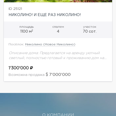
ID 25121
НИКОЛИНО! И ЕЩЕ РАЗ НИКОЛИНО!
площадь
спален
участок
2
1100 м
4
70 сот.
Посёлок:
Николино (Новое Николино)
Описание дома: Предлагается на аренду уютный
светлый, полностью готовый к проживанию дом на
шикарном лесном участке. Планировка дома: 1 этаж:
холл, домашний кинотеатр, гостиная с камином,
1'300'000
столовая...
7'000'000
Возможна продажа
О КОМПАНИИ