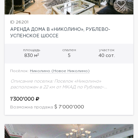
ID 26201
АРЕНДА ДОМА В «НИКОЛИНО», РУБЛЕВО-
УСПЕНСКОЕ ШОССЕ
площадь
спален
участок
2
830 м
5
40 сот.
Посёлок:
Николино (Новое Николино)
Описание поселка: Поселок «Николино»
расположен в 22 км от МКАД по Рублево-
Успенскому шоссе. Его общая территория
составляет 150 гектаров, на которой находится 250
1'300'000
домовладений. Поселок находится в...
7'000'000
Возможна продажа