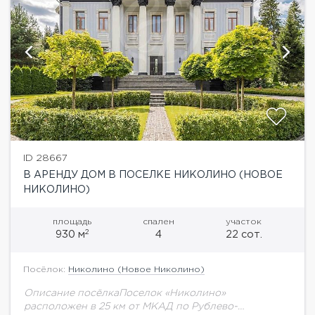
ID 28667
В АРЕНДУ ДОМ В ПОСЕЛКЕ НИКОЛИНО (НОВОЕ
НИКОЛИНО)
площадь
спален
участок
2
930 м
4
22 сот.
Посёлок:
Николино (Новое Николино)
Описание посёлкаПоселок «Николино»
расположен в 25 км от МКАД по Рублево-