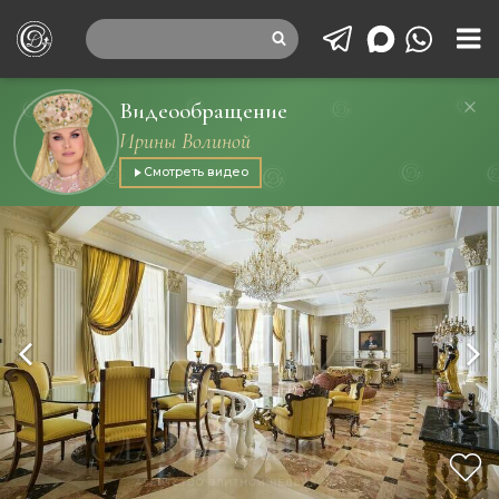
Видеообращение
Ирины Волиной
Смотреть видео