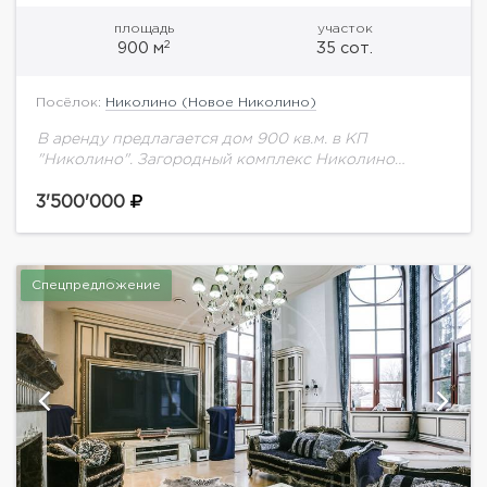
площадь
участок
2
900 м
35 сот.
Посёлок:
Николино (Новое Николино)
В аренду предлагается дом 900 кв.м. в КП
"Николино". Загородный комплекс Николино
расположен в уникальном месте, тщательно
спланирован и продуман, он олицетворяет всё то,
3'500'000
что входит в...
Спецпредложение