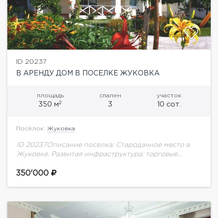
ID 20237
В АРЕНДУ ДОМ В ПОСЕЛКЕ ЖУКОВКА
площадь
спален
участок
2
350 м
3
10 сот.
Посёлок:
Жуковка
ID 20237Описание поселка: Стародачное место в
Жуковке. Развитая инфраструктура: торговые
центры, рестораны, медицинские центры и многое
другое. В поселке 2 детские площадки,
350'000
прогулочные зоны вдоль набережной Москвы-
реки....