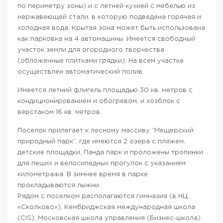
по периметру зоны) и с летней кухней с мебелью из
нержавеющей стали, в которую подведена горячая и
холодная вода. Крытая зона может быть использована
как парковка на 4 автомашины. Имеется свободный
участок земли для огородного творчества
(обложенные плитками грядки). На всем участке
осуществлен автоматический полив.
Имеется летний флигель площадью 30 кв. метров с
кондиционированием и обогревом, и хозблок с
верстаком 16 кв. метров.
Поселок прилегает к лесному массиву “Мещерский
природный парк”, где имеются 2 озера с пляжем,
детские площадки, Панда парк и проложены тропинки
для пеших и велосипедных прогулок с указанием
километража. В зимнее время в парке
прокладываются лыжни.
Рядом с поселком располагаются гимназия (в НЦ
«Сколково»), Кембриджская международная школа
(CIS), Московская школа управления (Бизнес-школа).