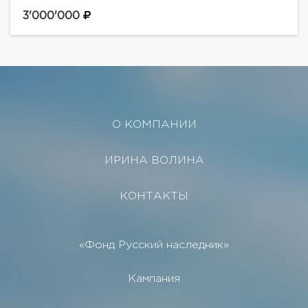
предусмотрены: - Барбекю-зона- Домик для
персонала- Крытый гараж на 2 м/места и открытая
3'000'000
парковка
О КОМПАНИИ
ИРИНА ВОЛИНА
КОНТАКТЫ
«Фонд Русский наследник»
Кампания