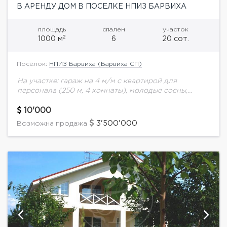
В АРЕНДУ ДОМ В ПОСЕЛКЕ НПИЗ БАРВИХА
площадь
спален
участок
2
1000 м
6
20 сот.
Посёлок:
НПИЗ Барвиха (Барвиха СП)
На участке: гараж на 4 м/м с квартирой для
персонала (250 м, 4 комнаты), молодые сосны,
лиственные деревья. Цоколь - бассейн, сауна,
хаммам, тренажерный зал.1 этаж -...
10'000
3'500'000
Возможна продажа