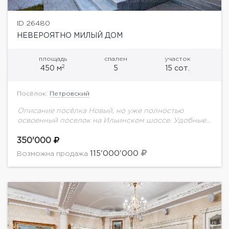
ID 26480
НЕВЕРОЯТНО МИЛЫЙ ДОМ
площадь
спален
участок
2
450 м
5
15 сот.
Посёлок:
Петровский
Описание посёлка Новый, но уже полностью
освоенный поселок на Ильинском шоссе. Удобные
выезды на Новорижское шоссе. Недалеко от
поселка расположен фитнес-центр, магазины,
350'000
рестораны, известный пансионат `Петрово-
115'000'000
Возможна продажа
Дальнее` с...