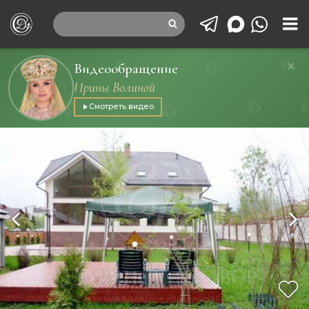
Видеообращение
Ирины Волиной
Смотреть видео