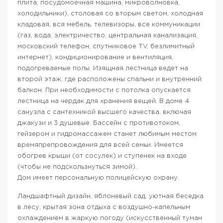
плита, посудомоечная машина, микроволновка,
холодильники), столовая со вторым светом, холодная
кладовая, вся мебель, телевизоры, все коммуникации
(газ, вода, электричество, центральная канализация,
московский телефон, спутниковое TV, безлимитный
интернет), кондиционирование и вентиляция,
подогреваемые полы. Изящная лестница ведет на
второй этаж, где расположены спальни и внутренний
балкон. При необходимости с потолка опускается
лестница на чердак для хранения вещей. В доме 4
санузла с сантехникой высшего качества, включая
джакузи и 3 душевые. Бассейн с противотоком,
гейзером и гидромассажем станет любимым местом
времяпрепровождения для всей семьи. Имеется
обогрев крыши (от сосулек) и ступенек на входе
(чтобы не подскользнуться зимой).
Дом имеет персональную полицейскую охрану.
Ландшафтный дизайн, яблоневый сад, уютная беседка
в лесу, крытая зона отдыха с воздушно-капельным
охлаждением в жаркую погоду (искусственный туман