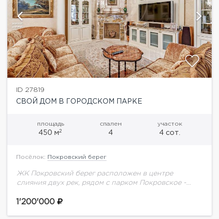
ID 27819
СВОЙ ДОМ В ГОРОДСКОМ ПАРКЕ
площадь
спален
участок
2
450 м
4
4 сот.
Посёлок:
Покровский берег
ЖК Покровский берег расположен в центре
слияния двух рек, рядом с парком Покровское -
Стрешнево. В двух минутах ходьбы от англо-
американской школы. Дизайнерский ремонт делали
1'200'000
для себя.-...