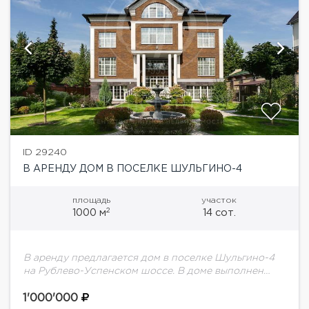
ID 29240
В АРЕНДУ ДОМ В ПОСЕЛКЕ ШУЛЬГИНО-4
площадь
участок
2
1000 м
14 сот.
В аренду предлагается дом в поселке Шульгино-4
на Рублево-Успенском шоссе. В доме выполнен
дизайнерский ремонт. Грамотная планировка: 6
спален, просторная гостиная с камином, SPA-зона с
1'000'000