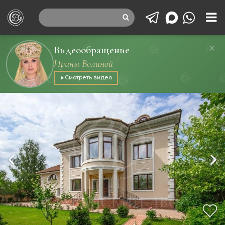
Видеообращение
Ирины Волиной
Смотреть видео