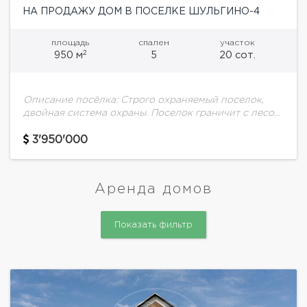
НА ПРОДАЖУ ДОМ В ПОСЕЛКЕ ШУЛЬГИНО-4
площадь
спален
участок
2
950 м
5
20 сот.
Описание посёлка: Строго охраняемый поселок,
двойная система охраны. Поселок граничит с лесом.
Удобный выезд на Рублево-Успенское шоссе и
платную дорогу! Подъезд к дому без единого
3'950'000
светофора. Близость...
Аренда домов
Показать фильтр