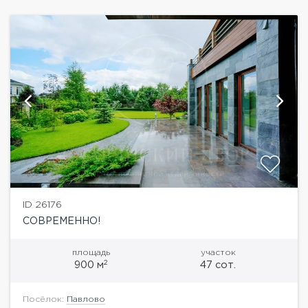
ID 26176
СОВРЕМЕННО!
площадь
участок
2
900 м
47 сот.
Посёлок:
Павлово