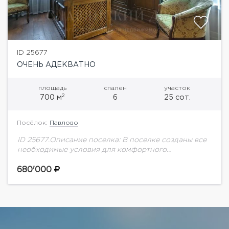
ID 25677
ОЧЕНЬ АДЕКВАТНО
площадь
спален
участок
2
700 м
6
25 сот.
Посёлок:
Павлово
ID 25677.Описание поселка: В поселке созданы все
необходимые условия для комфортного
проживания круглый год. Близость к Москве и
удобная транспортная доступность – одно из его
680'000
преимуществ. Общая...