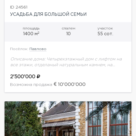
ID 24561
УСАДЬБА ДЛЯ БОЛЬШОЙ СЕМЬИ
площадь
спален
участок
2
1400 м
10
55 сот.
Посёлок:
Павлово
Описание дома: Четырехэтажный дом с лифтом на
все этажи, отделаный натуральным камнем, на
облагороженном участке 55 соток с открытым
теннисным кортом, фонтаном, прудом, BBQ, и
2'500'000
летней ротондой....
10'000'000
Возможна продажа