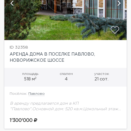
ID 32358
АРЕНДА ДОМА В ПОСЕЛКЕ ПАВЛОВО,
НОВОРИЖСКОЕ ШОССЕ
площадь
спален
участок
2
518 м
4
21 сот.
Посёлок:
Павлово
В аренду предлагается дом в КП
"Павлово".Основной дом: 520 кв.м.Цокольный этаж:
гостиная, с/у и зона SPA (гидромассажный бассейн,
хаммам, сауна, души), котельная. 1 этаж: гостиная
1'300'000
большая с...