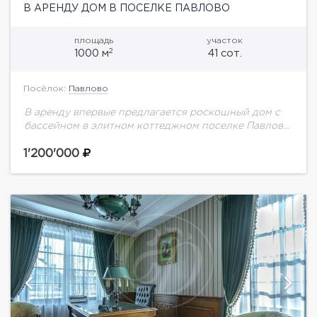
В АРЕНДУ ДОМ В ПОСЕЛКЕ ПАВЛОВО
площадь
участок
2
1000 м
41 сот.
Посёлок:
Павлово
В аренду впервые предлагается роскошный дом с
бассейном в элитном коттеджном поселке Павлово
на Новой Риге. В доме выполнен дизайнерский
ремонт в стиле американской классики.На участке
1'200'000
выполнен...