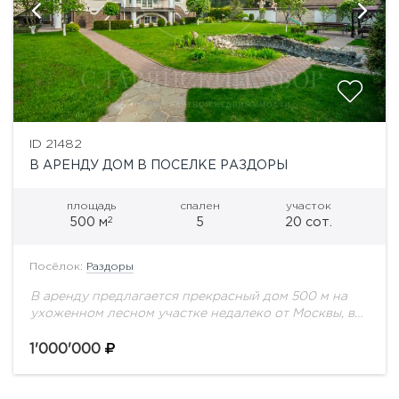
ID 21482
В АРЕНДУ ДОМ В ПОСЕЛКЕ РАЗДОРЫ
площадь
спален
участок
2
500 м
5
20 сот.
Посёлок:
Раздоры
В аренду предлагается прекрасный дом 500 м на
ухоженном лесном участке недалеко от Москвы, в
пос. Барвиха. Планировка: Цоколь - постирочная,
котельная, зона отдыха: сауна, спортзал. 1...
1'000'000