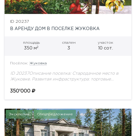
ID 20237
В АРЕНДУ ДОМ В ПОСЕЛКЕ ЖУКОВКА
площадь
спален
участок
2
350 м
3
10 сот.
Посёлок:
Жуковка
ID 20237Описание поселка: Стародачное место в
Жуковке. Развитая инфраструктура: торговые
центры, рестораны, медицинские центры и многое
другое. В поселке 2 детские площадки,
350'000
прогулочные зоны вдоль набережной Москвы-
реки....
Эксклюзив
Спецпредложение