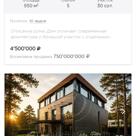
площадь
спален
участок
2
950 м
5
30 сот.
Посёлок:
10 ярдов
Описание дома: Дом отличает современная
архитектура и большой участок с отдельным
выходом в лес, который может быть оформлен в
аренду! Большая площадь остекления дома,
4'500'000
благодаря чему дом...
750'000'000
Возможна продажа