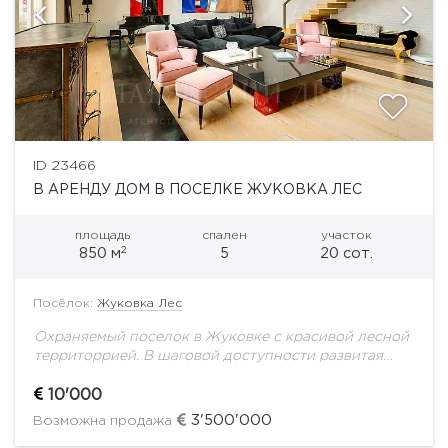
ID 23466
В АРЕНДУ ДОМ В ПОСЕЛКЕ ЖУКОВКА ЛЕС
площадь
спален
участок
2
850 м
5
20 сот.
Посёлок:
Жуковка Лес
Охраняемый поселок в Жуковке с красивой лесной
территоррией. В шаговой доступности развитая
инфраструктура Барвихи и Жуковки. Авторский
проект. Эксклюзивный модный дом. В доме
10'000
выполнен дизайнерский ремонт, грамотная...
3'500'000
Возможна продажа