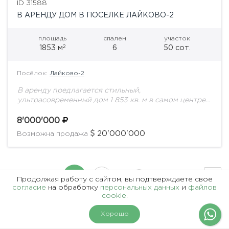
ID 31588
В АРЕНДУ ДОМ В ПОСЕЛКЕ ЛАЙКОВО-2
площадь
спален
участок
2
1853 м
6
50 сот.
Посёлок:
Лайково-2
В аренду предлагается стильный,
ультрасовременный дом 1 853 кв. м в самом центре
поселка на участке 50 соток с ландшафтным
дизайном. Охраняемая территория. Все соседи
8'000'000
построены. Поселок...
20'000'000
Возможна продажа
…
1
2
39
Продолжая работу с сайтом, вы подтверждаете свое
согласие
на обработку
персональных данных
и
файлов
cookie
.
На карте
Фильтры
Хорошо