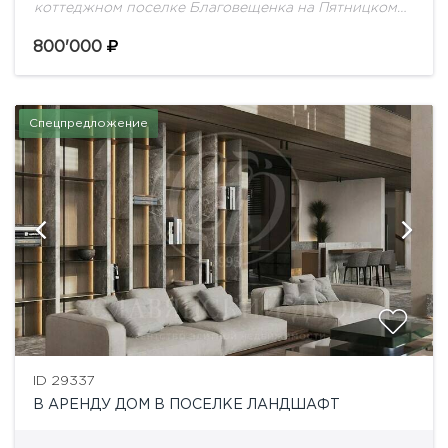
коттеджном поселке Благовещенка на Пятницком
шоссе. Планировка:1 этаж: прихожая, гардеробная,
гостиная с камином и вторым светом, кухня,
800'000
столовая, 2 выхода на...
Спецпредложение
ID 29337
В АРЕНДУ ДОМ В ПОСЕЛКЕ ЛАНДШАФТ