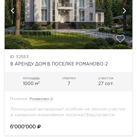
ID 32553
В АРЕНДУ ДОМ В ПОСЕЛКЕ РОМАНОВО-2
площадь
спален
участок
2
1000 м
7
27 сот.
Посёлок:
Романово-2
Роскошный загородный особняк на лесном участке
в камерном охраняемом поселке.Предлагается
великолепный дом, сочетающий безупречную
архитектуру, изысканные интерьеры и высокий
6'000'000
уровень комфорта для всей семьи. Пространство