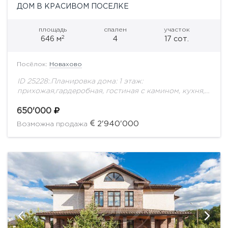
ДОМ В КРАСИВОМ ПОСЕЛКЕ
площадь
спален
участок
2
646 м
4
17 сот.
Посёлок:
Новахово
ID 25228:.Планировка дома: 1 этаж:
прихожая,гардеробная, гостиная с камином, кухня,
столовая, кладовая, котельная, гостевой с/у,
спальня с с/у, гараж на 2 м/м. 2 этаж: спальня с с/
650'000
у,...
2'940'000
Возможна продажа