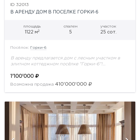
ID 32013
В АРЕНДУ ДОМ В ПОСЕЛКЕ ГОРКИ-6
площадь
спален
участок
2
1122 м
5
25 сот.
Посёлок:
Горки-6
В аренду предлагается дом с лесным участком в
элитном коттеджном посёлке "Горки-6"!
Планировка дома:1 этаж: холл, гостиная, частично
совмещенная со столовой зоной; кухня, спортивная
1'100'000
зона, бассейн с противотоком,...
410'000'000
Возможна продажа