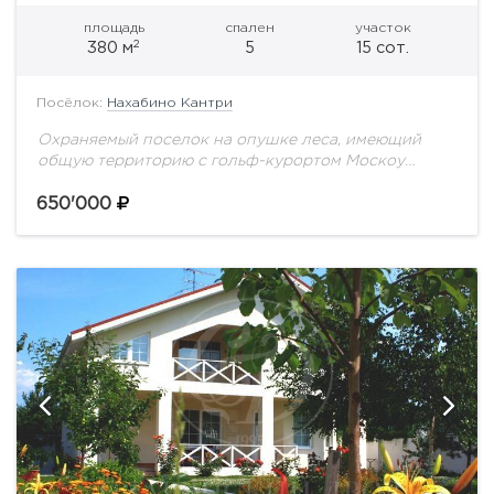
площадь
спален
участок
2
380 м
5
15 сот.
Посёлок:
Нахабино Кантри
Охраняемый поселок на опушке леса, имеющий
общую территорию с гольф-курортом Москоу
Кантри Клаб. К Вашим услугам богатейшая
инфраструктура поселка: несколько ресторанов и
650'000
баров, пляжи, спорт-клуб, закрытый и...