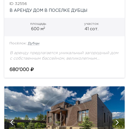
ID 32556
В АРЕНДУ ДОМ В ПОСЕЛКЕ ДУБЦЫ
площадь
участок
2
600 м
41 сот.
Посёлок:
Дубцы
В аренду предлагается уникальный загородный дом
с собственным бассейном, великолепным
открытымтеннисным кортом и большой уютной
придомовой территорией в д. ДубцыПри
680'000
строительстве и отделке дома использовались
только экологические...