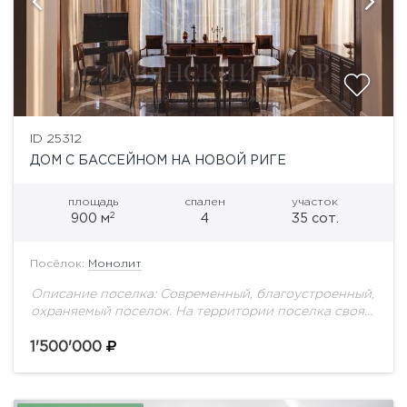
ID 25312
ДОМ С БАССЕЙНОМ НА НОВОЙ РИГЕ
площадь
спален
участок
2
900 м
4
35 сот.
Посёлок:
Монолит
Описание поселка: Современный, благоустроенный,
охраняемый поселок. На территории поселка своя
школа, детские площадки, прогулочные зоны, пруд,
храм, малоэтажный дом с квартирами для
1'500'000
персонала. Для родителей немаловажно, что...