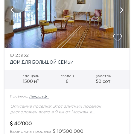
ID 23932
ДОМ ДЛЯ БОЛЬШОЙ СЕМЬИ
площадь
спален
участок
2
1500 м
6
50 сот.
Посёлок:
Ландшафт
Описание поселка: Этот элитный поселок
расположен всего в 9 км от Москвы, в
великолепной лесопарковой зоне, на живописном
берегу небольшого озера. Недалеко от комплекса
40'000
протекает Москва-река. Природа...
10'500'000
Возможна продажа