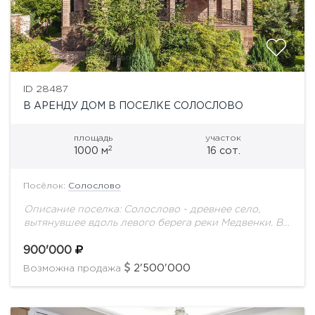
ID 28487
В АРЕНДУ ДОМ В ПОСЕЛКЕ СОЛОСЛОВО
площадь
участок
2
1000 м
16 сот.
Посёлок:
Солослово
Описание поселка: Солослово - древнее село,
вытянувшее вдоль левого берега реки Медвенки. В
окресностях деревни раскинулась целая цепь
элитных поселков с недвижимостью на любой вкус:
900'000
комплекс таунхаусов...
2'500'000
Возможна продажа