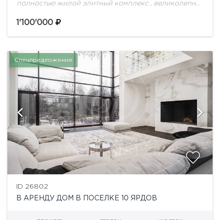
полностью жилой элитный комплекс , великолепно
вписавшийся в окружающий природный ландшафт
на 1-ом километре Новорижского шоссе, вблизи
1'100'000
бухты «Живописная», в 20 минутах...
Спецпредложение
ID 26802
В АРЕНДУ ДОМ В ПОСЕЛКЕ 10 ЯРДОВ