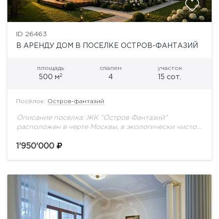
ID 26463
В АРЕНДУ ДОМ В ПОСЕЛКЕ ОСТРОВ-ФАНТАЗИЙ
площадь
спален
участок
2
500 м
4
15 сот.
Посёлок:
Остров-фантазий
Описание поселка: ЖК "Остров Фантазий"
расположен в черте Москвы, в экологически чистом
и престижном северо-западе города, в живописной
Татаровской пойме. Это один из немногочисленных
1'950'000
поселков с великолепными...