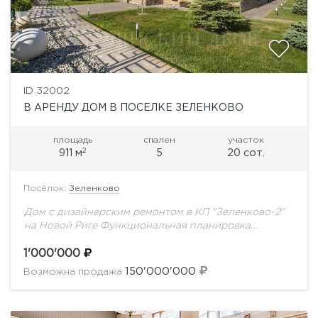
ID 32002
В АРЕНДУ ДОМ В ПОСЕЛКЕ ЗЕЛЕНКОВО
площадь
спален
участок
2
911 м
5
20 сот.
Посёлок:
Зеленково
Дом с дизайнерским ремонтом в КП "Зеленково-2"
на Новой Риге Функциональная планировка
продумана до мелочей и отлично подойдёт для
большой семьи:1 этаж: холл, кухня, гостиная, 2
1'000'000
спальни.2...
150'000'000
Возможна продажа