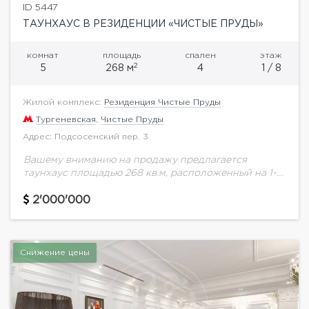
ID 5447
ТАУНХАУС В РЕЗИДЕНЦИИ «ЧИСТЫЕ ПРУДЫ»
комнат
площадь
спален
этаж
2
5
268 м
4
1 / 8
Жилой комплекс:
Резиденция Чистые Пруды
Тургеневская
,
Чистые Пруды
Адрес: Подсосенский пер. 3
Вашему вниманию на продажу предлагается
таунхаус площадью 268 кв.м, расположенный на 1-2
этажах в резиденции "Чистые Пруды" под ключ.
Отделка квартир «под ключ» выполняются с
2'000'000
высоким качеством...
Снижение цены