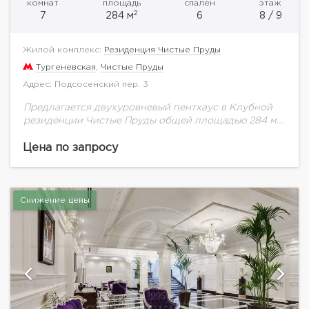
комнат
площадь
спален
этаж
2
7
284 м
6
8 / 9
Жилой комплекс:
Резиденция Чистые Пруды
Тургеневская
,
Чистые Пруды
Адрес: Подсосенский пер. 3
Предлагается двухуровневый пентхаус в Клубной
резиденции Чистые Пруды общей площадью 284 м2
на восьмом этаже.Можно спланировать кухню-
столовую, гостиную, 3-4 спальни. Из окон
Цена по запросу
открывается потрясающий вид на две...
Снижение цены