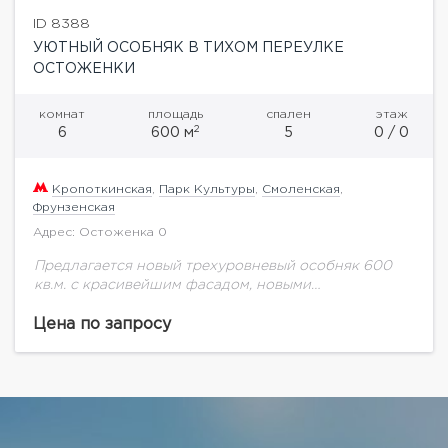
ID 8388
УЮТНЫЙ ОСОБНЯК В ТИХОМ ПЕРЕУЛКЕ
ОСТОЖЕНКИ
комнат
площадь
спален
этаж
2
6
600 м
5
0 / 0
Кропоткинская
,
Парк Культуры
,
Смоленская
,
Фрунзенская
Адрес: Остоженка 0
Предлагается новый трехуровневый особняк 600
кв.м. с красивейшим фасадом, новыми
коммуникациями. Полностью готовый для
проживания.
Цена по запросу