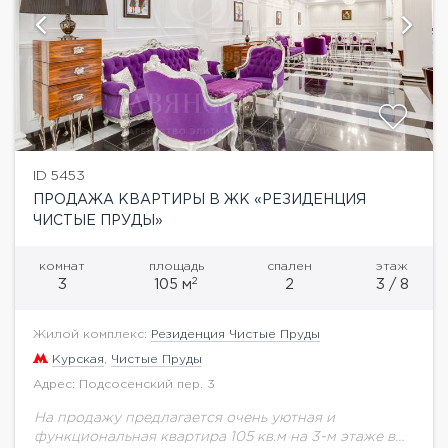
ID 5453
ПРОДАЖА КВАРТИРЫ В ЖК «РЕЗИДЕНЦИЯ
ЧИСТЫЕ ПРУДЫ»
комнат
площадь
спален
этаж
2
3
105 м
2
3 / 8
Жилой комплекс:
Резиденция Чистые Пруды
Курская
,
Чистые Пруды
Адрес: Подсосенский пер. 3
На продажу предлагается очень уютная и
функциональная квартира 105 кв.м на 3-м этаже в