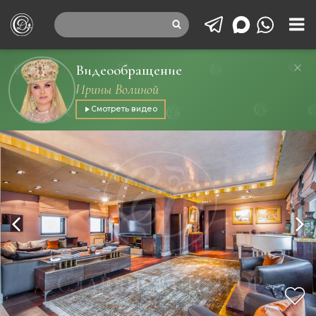
Видеообращение
Ирины Волиной
Смотреть видео