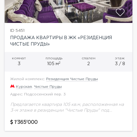
ID 5451
ПРОДАЖА КВАРТИРЫ В ЖК «РЕЗИДЕНЦИЯ
ЧИСТЫЕ ПРУДЫ»
комнат
площадь
спален
этаж
2
3
105 м
2
3 / 8
Жилой комплекс:
Резиденция Чистые Пруды
Курская
,
Чистые Пруды
Адрес: Подсосенский пер. 3
Предлагается квартира 105 кв.м, расположенная на
3-м этаже в резиденции "Чистые Пруды" под
чистовую отделку.ЖК Резиденция Чистые Пруды
считается клубным домом. Количество
1'365'000
апартаментов в нем равняется 30....