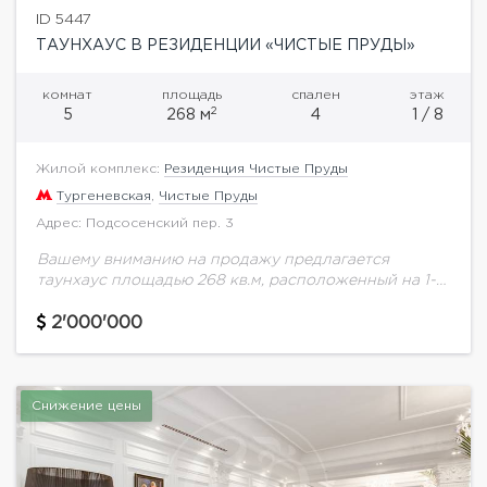
ID 5447
ТАУНХАУС В РЕЗИДЕНЦИИ «ЧИСТЫЕ ПРУДЫ»
комнат
площадь
спален
этаж
2
5
268 м
4
1 / 8
Жилой комплекс:
Резиденция Чистые Пруды
Тургеневская
,
Чистые Пруды
Адрес: Подсосенский пер. 3
Вашему вниманию на продажу предлагается
таунхаус площадью 268 кв.м, расположенный на 1-2
этажах в резиденции "Чистые Пруды" под ключ.
Отделка квартир «под ключ» выполняются с
2'000'000
высоким качеством...
Снижение цены