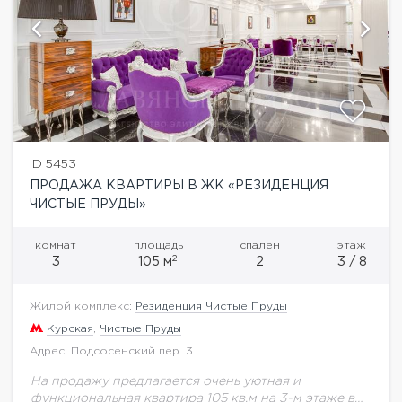
ID 5453
ПРОДАЖА КВАРТИРЫ В ЖК «РЕЗИДЕНЦИЯ
ЧИСТЫЕ ПРУДЫ»
комнат
площадь
спален
этаж
2
3
105 м
2
3 / 8
Жилой комплекс:
Резиденция Чистые Пруды
Курская
,
Чистые Пруды
Адрес: Подсосенский пер. 3
На продажу предлагается очень уютная и
функциональная квартира 105 кв.м на 3-м этаже в