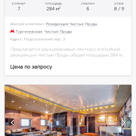
комнат
площадь
спален
этаж
2
7
284 м
6
8 / 9
Жилой комплекс:
Резиденция Чистые Пруды
Тургеневская
,
Чистые Пруды
Адрес: Подсосенский пер. 3
Предлагается двухуровневый пентхаус в Клубной
резиденции Чистые Пруды общей площадью 284 м2
на восьмом этаже.Можно спланировать кухню-
столовую, гостиную, 3-4 спальни. Из окон
Цена по запросу
открывается потрясающий вид на две...