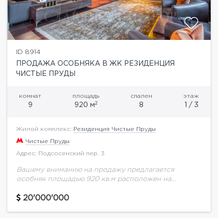
ID 8914
ПРОДАЖА ОСОБНЯКА В ЖК РЕЗИДЕНЦИЯ
ЧИСТЫЕ ПРУДЫ
комнат
площадь
спален
этаж
2
9
920 м
8
1 / 3
Жилой комплекс:
Резиденция Чистые Пруды
Чистые Пруды
Адрес: Подсосенский пер. 3
Вашему вниманию на продажу предлагается
особняк площадью 920 кв.м расположен на
территории жилого комплекса Резиденция Чистые
Пруды. На трех наземных и двух подземных этажах
20'000'000
расположены: 4 спальни,...