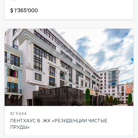
ЖК "Резиденция Чистые Пруды" с ремонтом.
Квартира двухсторонняя с приятными видами во
1'365'000
внутренний...
ID 5444
ПЕНТХАУС В ЖК «РЕЗИДЕНЦИИ ЧИСТЫЕ
ПРУДЫ»