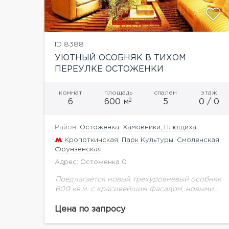
ID 8388
УЮТНЫЙ ОСОБНЯК В ТИХОМ
ПЕРЕУЛКЕ ОСТОЖЕНКИ
комнат
площадь
спален
этаж
2
6
600 м
5
0 / 0
Район:
Остоженка
,
Хамовники, Плющиха
Кропоткинская
,
Парк Культуры
,
Смоленская
,
Фрунзенская
Адрес: Остоженка 0
Предлагается новый трехуровневый особняк
600 кв.м. с красивейшим фасадом, новыми
коммуникациями. Полностью готовый для
проживания.
Цена по запросу