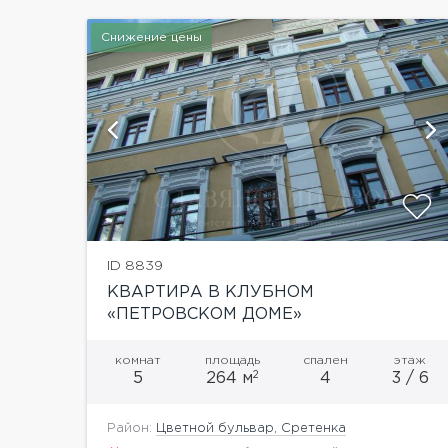
Снижение цены
и
показать ещё 28 фотографий
ID 8839
КВАРТИРА В КЛУБНОМ
«ПЕТРОВСКОМ ДОМЕ»
комнат
площадь
спален
этаж
2
5
264 м
4
3 / 6
Район:
Цветной бульвар, Сретенка