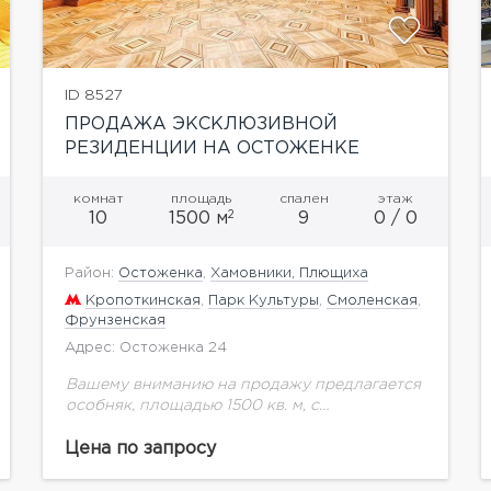
ID 8527
ПРОДАЖА ЭКСКЛЮЗИВНОЙ
РЕЗИДЕНЦИИ НА ОСТОЖЕНКЕ
комнат
площадь
спален
этаж
2
10
1500 м
9
0 / 0
Район:
Остоженка
,
Хамовники, Плющиха
Кропоткинская
,
Парк Культуры
,
Смоленская
,
Фрунзенская
Адрес: Остоженка 24
Вашему вниманию на продажу предлагается
особняк, площадью 1500 кв. м, с
огороженной охраняемой территорией,
собственным сквером и фонтаном.
Цена по запросу
Располагается на первой линии в самой
престижной локации Москвы....