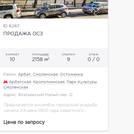
ID 8267
ПРОДАЖА ОСЗ
комнат
площадь
спален
этаж
2
10
2158 м
9
0 / 0
Район:
Арбат, Смоленская
,
Остоженка
Арбатская
,
Кропоткинская
,
Парк Культуры
,
Смоленская
Адрес: Власьевский Малый пер. 12
Предлагается ансамбль городской усадьбы
начала XX века 1903 года известного
московского домовладельца, купца
И.М.Коровина, архитектор И.Г.Кондратенко.
Цена по запросу
Общая площадь строений составляет 2 158,1
кв.м: одноэтажный особняк с мезонином...