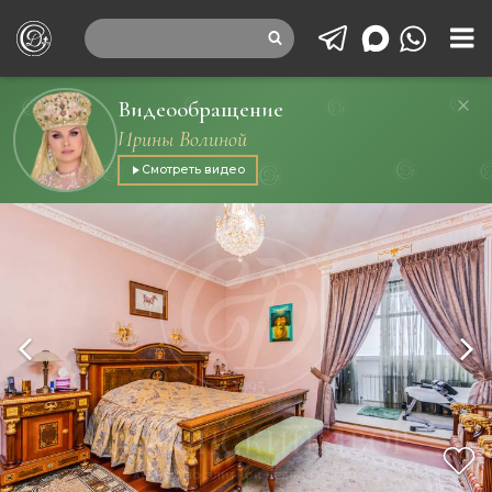
Видеообращение
Ирины Волиной
Смотреть видео