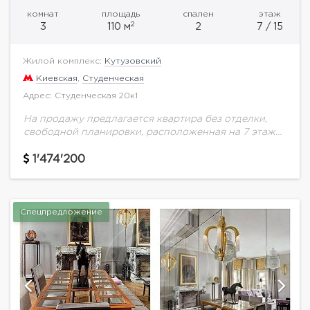
комнат
площадь
спален
этаж
2
3
110 м
2
7 / 15
Жилой комплекс:
Кутузовский
Киевская
,
Студенческая
Адрес: Студенческая 20к1
На продажу предлагается квартира без отделки,
свободной планировки, расположенная на 7 этаже
в современном жилом комплексе на Студенческой,
20 корпус 1.Спланировать пространство можно
1'474'200
следующим образом: кухня, гостиная,...
Спецпредложение