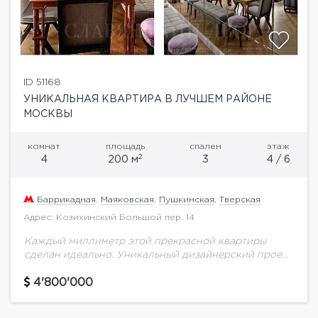
ID 51168
УНИКАЛЬНАЯ КВАРТИРА В ЛУЧШЕМ РАЙОНЕ
МОСКВЫ
комнат
площадь
спален
этаж
2
4
200 м
3
4 / 6
Баррикадная
,
Маяковская
,
Пушкинская
,
Тверская
Адрес: Козихинский Большой пер. 14
Каждый миллиметр этой прекрасной квартиры
сделан идеально. Уникальный дизайнерский проект
от известного дизайнера не оставит равнодушных,
стоит только окунутся в атмосферу этого места.
4'800'000
Отделка и мебель выбирались...