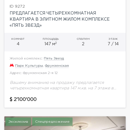
ID 9272
ПРЕДЛАГАЕТСЯ ЧЕТЫРЕХКОМНАТНАЯ
КВАРТИРА В ЭЛИТНОМ ЖИЛОМ КОМПЛЕКСЕ
«ПЯТЬ ЗВЕЗД»
комнат
площадь
спален
этаж
2
4
147 м
2
7 / 14
Жилой комплекс:
Пять Звезд
Парк Культуры
,
Фрунзенская
Адрес: Фрунзенская 2-я 12
Вашему вниманию на продажу предлагается
четырехкомнатная квартира 147 м.кв. на 7 этаже в
элитном жилом комплексе "Пять звезд". В квартире
выполнена качественная отделка по
2'100'000
индивидуальному дизайн-проекту. Установлена...
Эксклюзив
Спецпредложение