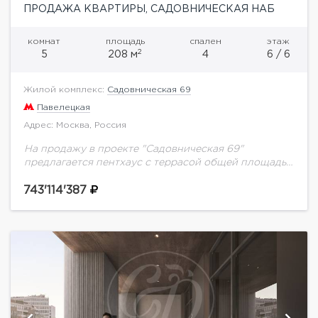
ПРОДАЖА КВАРТИРЫ, САДОВНИЧЕСКАЯ НАБ
комнат
площадь
спален
этаж
2
5
208 м
4
6 / 6
Жилой комплекс:
Садовническая 69
Павелецкая
Адрес: Москва, Россия
На продажу в проекте "Садовническая 69"
предлагается пентхаус с террасой общей площадью
208 кв.м.Элитный клубный квартал «Садовническая
69» на острове Балчуг.Уникальный адрес в сердце
743'114'387
Москвы — первая...