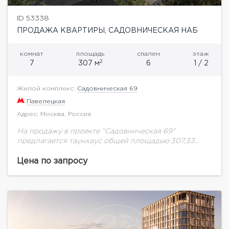
ID 53338
ПРОДАЖА КВАРТИРЫ, САДОВНИЧЕСКАЯ НАБ
комнат
площадь
спален
этаж
2
7
307 м
6
1 / 2
Жилой комплекс:
Садовническая 69
Павелецкая
Адрес: Москва, Россия
На продажу в проекте "Садовническая 69"
предлагается таунхаус общей площадью 307,33
кв.м.Элитный клубный квартал «Садовническая 69»
на острове Балчуг.Уникальный адрес в сердце
Цена по запросу
Москвы — первая линия Садовнической...