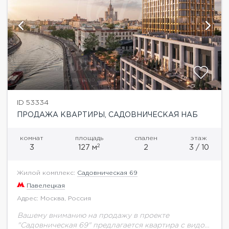
ID 53334
ПРОДАЖА КВАРТИРЫ, САДОВНИЧЕСКАЯ НАБ
комнат
площадь
спален
этаж
2
3
127 м
2
3 / 10
Жилой комплекс:
Садовническая 69
Павелецкая
Адрес: Москва, Россия
Вашему вниманию на продажу в проекте
"Садовническая 69" предлагается квартира с видом