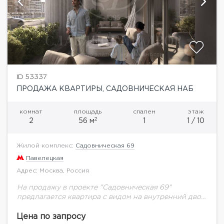
ID 53337
ПРОДАЖА КВАРТИРЫ, САДОВНИЧЕСКАЯ НАБ
комнат
площадь
спален
этаж
2
2
56 м
1
1 / 10
Жилой комплекс:
Садовническая 69
Павелецкая
Адрес: Москва, Россия
На продажу в проекте "Садовническая 69"
предлагается квартира с видом на внутренний двор
общей площадью 56,69 кв.м.Элитный клубный
квартал «Садовническая 69» на острове
Цена по запросу