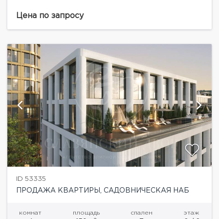
на набережную общей площадью 127,23
кв.м.Элитный клубный квартал «Садовническая 69»
Цена по запросу
на острове Балчуг.Уникальный адрес в...
ID 53335
ПРОДАЖА КВАРТИРЫ, САДОВНИЧЕСКАЯ НАБ
комнат
площадь
спален
этаж