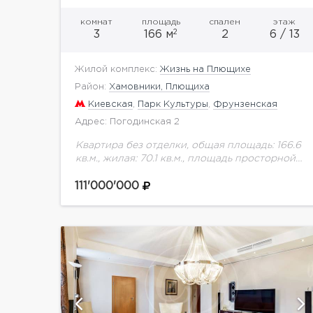
комнат
площадь
спален
этаж
2
3
166 м
2
6 / 13
Жилой комплекс:
Жизнь на Плющихе
Район:
Хамовники, Плющиха
Киевская
,
Парк Культуры
,
Фрунзенская
Адрес: Погодинская 2
Квартира без отделки, общая площадь: 166.6
кв.м., жилая: 70.1 кв.м., площадь просторной
кухни-столовой: 39.4 кв.м. Квартира -
распашонка, без проходных комнат, окна
111'000'000
выходят на paзные стороны дома....
ий
показать ещё 6 фотографий