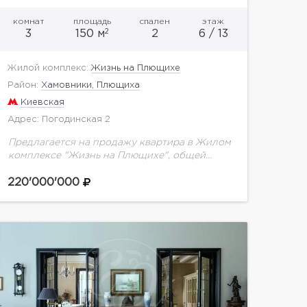
комнат
площадь
спален
этаж
2
3
150 м
2
6 / 13
Жилой комплекс:
Жизнь на Плющихе
Район:
Хамовники, Плющиха
Киевская
Адрес: Погодинская 2
Предлагается на продажу квартира в Жилом
комплексе "Жизнь на Плющихе", общей
площадью 150 кв.м.Потрясающая,
просторная квартира с двумя спальнями и
220'000'000
кухней-гостиной, высокими потолками 3,2
метра в самой...
показать