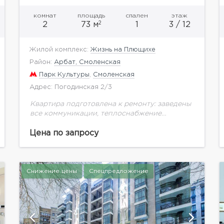
комнат
площадь
спален
этаж
2
2
73 м
1
3 / 12
Жилой комплекс:
Жизнь на Плющихе
Район:
Арбат, Смоленская
Парк Культуры
,
Смоленская
Адрес: Погодинская 2/3
Квартира подготовлена к ремонту: заведены
все коммуникации, теплоснабжение
разведено по квартире, выполнена
установка временных радиаторов.
Цена по запросу
Установлены стеклопакеты с повышенной
шумоизоляцией .Дом монолитно-кирпичный,
многоподъездный, переменной этажности,
от 7...
Снижение цены
Спецпредложение