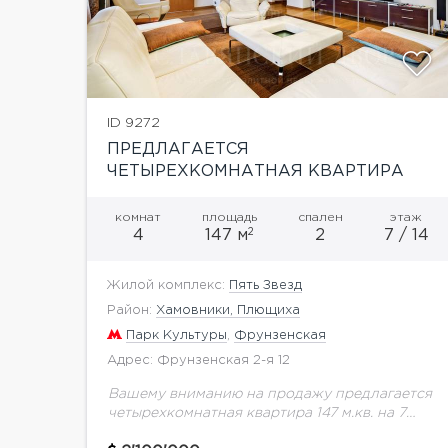
ID 9272
ПРЕДЛАГАЕТСЯ
ЧЕТЫРЕХКОМНАТНАЯ КВАРТИРА
В ЭЛИТНОМ ЖИЛОМ КОМПЛЕКСЕ
«ПЯТЬ ЗВЕЗД»
комнат
площадь
спален
этаж
2
4
147 м
2
7 / 14
Жилой комплекс:
Пять Звезд
Район:
Хамовники, Плющиха
Парк Культуры
,
Фрунзенская
Адрес: Фрунзенская 2-я 12
Вашему вниманию на продажу предлагается
четырехкомнатная квартира 147 м.кв. на 7
этаже в элитном жилом комплексе "Пять