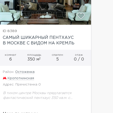
ID 8389
САМЫЙ ШИКАРНЫЙ ПЕНТХАУС
В МОСКВЕ С ВИДОМ НА КРЕМЛЬ
комнат
площадь
спален
этаж
2
6
350 м
5
0 / 0
Район:
Остоженка
Кропоткинская
Адрес: Пречистенка 0
В тихом центре Москвы предлагается
фантастический пентхаус 350 кв.м. с
необыкновенными видами. Новый красивый
дом, серьезная охрана. Интерьер выполнен
известным дизайнерским бюро. Это vip