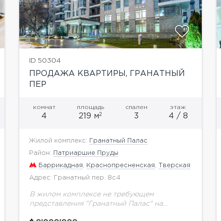
ID 50304
ПРОДАЖА КВАРТИРЫ, ГРАНАТНЫЙ
ПЕР
комнат
площадь
спален
этаж
2
4
219 м
3
4 / 8
Жилой комплекс:
Гранатный Палас
Район:
Патриаршие Пруды
Баррикадная
,
Краснопресненская
,
Тверская
Адрес: Гранатный пер. 8с4
В жилом комплексе не требующем
представления "Гранатный Палас" на
продажу предлагается квартира свободной