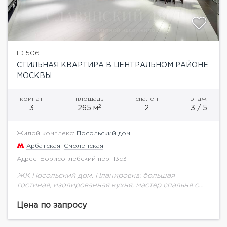
ID 50611
СТИЛЬНАЯ КВАРТИРА В ЦЕНТРАЛЬНОМ РАЙОНЕ
МОСКВЫ
комнат
площадь
спален
этаж
2
3
265 м
2
3 / 5
Жилой комплекс:
Посольский дом
Арбатская
,
Смоленская
Адрес: Борисоглебский пер. 13с3
ЖК Посольский дом. Планировка: большая
гостиная, изолированная кухня, мастер спальня с
санузлом и гардеробной, гостевая спальня,
полноценный гостевой санузел, отдельная
Цена по запросу
гардеробная. Стильный ремонт, панорамные окна,
качественная отделка...