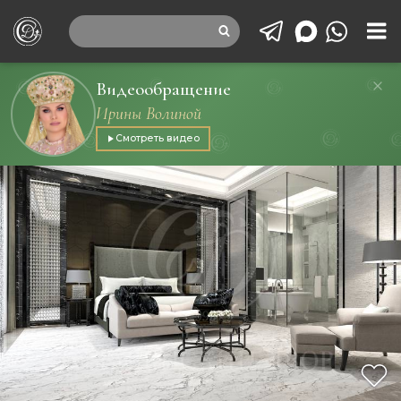
Видеообращение
Ирины Волиной
Смотреть видео