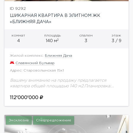
ID 9292
ШИКАРНАЯ КВАРТИРА В ЭЛИТНОМ ЖК
«БЛИЖНЯЯ ДАЧА»
комнат
площадь
спален
этаж
2
4
140 м
3
3 / 9
Жилой комплекс:
Ближняя Дача
Славянский Бульвар
Адрес: Староволынская 15к1
Вашему вниманию на продажу предлагается
квартира общей площадью 140 м2.Планировка:
гостиная, кухня-столовая; спальня со своей
гардеробной комнатой и ванной, детская спальня и
112'000'000
кабинет, гостевой санузел, вместительная
гардеробная...
Эксклюзив
Спецпредложение