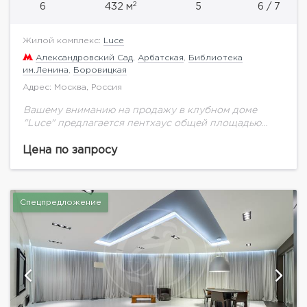
2
6
432 м
5
6 / 7
Жилой комплекс:
Luce
Александровский Сад
,
Арбатская
,
Библиотека
им.Ленина
,
Боровицкая
Адрес: Москва, Россия
Вашему вниманию на продажу в клубном доме
"Luce" предлагается пентхаус общей площадью
432,13 кв.м. на 6 этаже.Клубный дом в
Крестовоздвиженском переулке Москвы — это
Цена по запросу
архитектурное произведение, в...
Спецпредложение