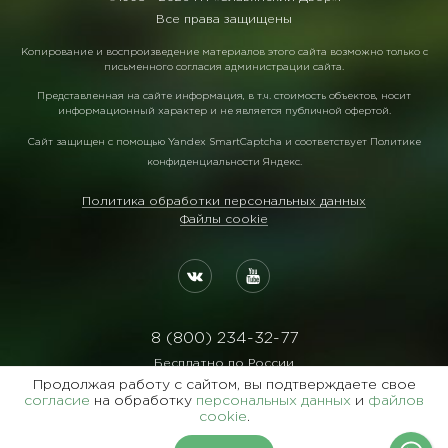
Все права защищены
Копирование и воспроизведение материалов этого сайта возможно только с
письменного согласия администрации сайта.
Представленная на сайте информация, в т.ч. стоимость объектов, носит
информационный характер и не является публичной офертой.
Сайт защищен с помощью
Yandex SmartCaptcha
и соответствует
Политике
конфиденциальности Яндекс
.
Политика обработки персональных данных
Файлы cookie
8 (800) 234-32-77
Бесплатно по России
Продолжая работу с сайтом, вы подтверждаете свое
Реквизиты:
согласие
на обработку
персональных данных
и
файлов
ООО Агентство "Славянский Двор"
cookie
.
ИНН:7729122105 ОГРН:1027700102473