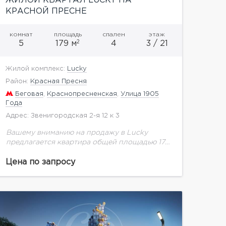
ЖИЛОЙ КВАРТАЛ LUCKY НА
КРАСНОЙ ПРЕСНЕ
комнат
площадь
спален
этаж
2
5
179 м
4
3 / 21
Жилой комплекс:
Lucky
Район:
Красная Пресня
Беговая
,
Краснопресненская
,
Улица 1905
Года
Адрес: Звенигородская 2-я 12 к 3
Вашему вниманию на продажу в Lucky
предлагается квартира общей площадью 179
кв.м. на 3 этаже.Высота потолков 3 м. В
зеленом и благоустроенном Пресненском
Цена по запросу
районе, всего в 200...