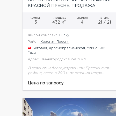
НОВЫЙ ЖИЛОЙ КВАРТАЛ В РАЙОНЕ
КРАСНОЙ ПРЕСНЕ. ПРОДАЖА
КВАРТИРЫ
комнат
площадь
спален
этаж
2
5
432 м
4
21 / 21
Жилой комплекс:
Lucky
Район:
Красная Пресня
Беговая
,
Краснопресненская
,
Улица 1905
Года
Адрес: Звенигородская 2-я 12 к 2
В зеленом и благоустроенном Пресненском
районе, всего в 200 м от станции метро
«Улица 1905 года», возводится масштабный
проект комплексной застройки – жилой
Цена по запросу
квартал Lucky, не имеющий...