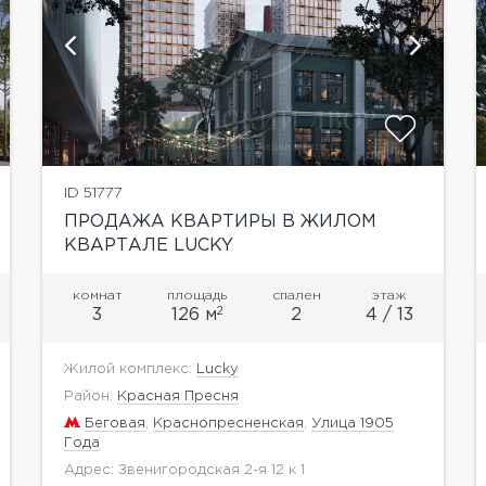
показать ещё 7 фотографий
ID 51777
ПРОДАЖА КВАРТИРЫ В ЖИЛОМ
КВАРТАЛЕ LUCKY
комнат
площадь
спален
этаж
2
3
126 м
2
4 / 13
Жилой комплекс:
Lucky
Район:
Красная Пресня
Беговая
,
Краснопресненская
,
Улица 1905
Года
Адрес: Звенигородская 2-я 12 к 1