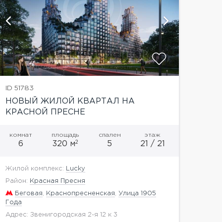
показать
ID 51783
НОВЫЙ ЖИЛОЙ КВАРТАЛ НА
КРАСНОЙ ПРЕСНЕ
комнат
площадь
спален
этаж
2
6
320 м
5
21 / 21
Жилой комплекс:
Lucky
Район:
Красная Пресня
Беговая
,
Краснопресненская
,
Улица 1905
Года
Адрес: Звенигородская 2-я 12 к 3