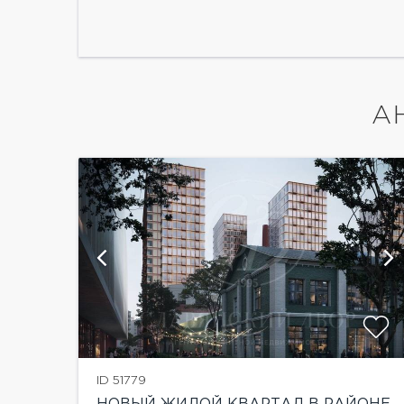
А
й
показать ещё 6 фотографий
ID 51779