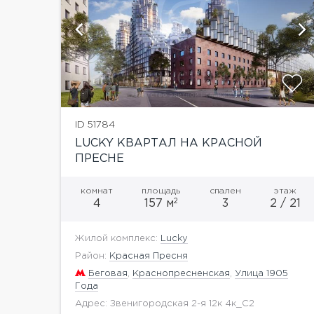
ий
показать ещё 4 фотографии
ID 51784
LUCKY КВАРТАЛ НА КРАСНОЙ
ПРЕСНЕ
комнат
площадь
спален
этаж
2
4
157 м
3
2 / 21
Жилой комплекс:
Lucky
Район:
Красная Пресня
Беговая
,
Краснопресненская
,
Улица 1905
Года
Адрес: Звенигородская 2-я 12к 4к_С2