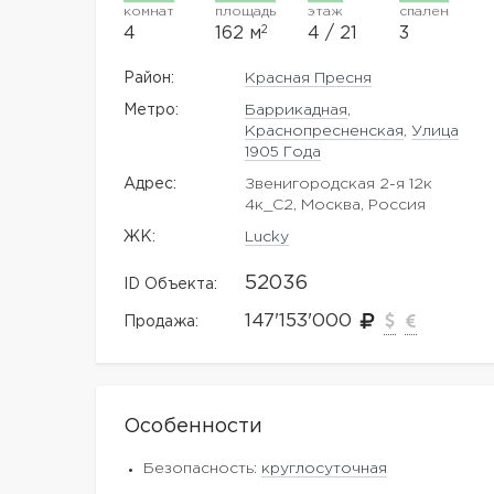
комнат
площадь
этаж
спален
2
4
162 м
4 / 21
3
Район:
Красная Пресня
Метро:
Баррикадная
,
Краснопресненская
,
Улица
1905 Года
Адрес:
Звенигородская 2-я 12к
4к_С2, Москва, Россия
ЖK:
Lucky
52036
ID Объекта:
147'153'000
Продажа:
Особенности
Безопасность:
круглосуточная