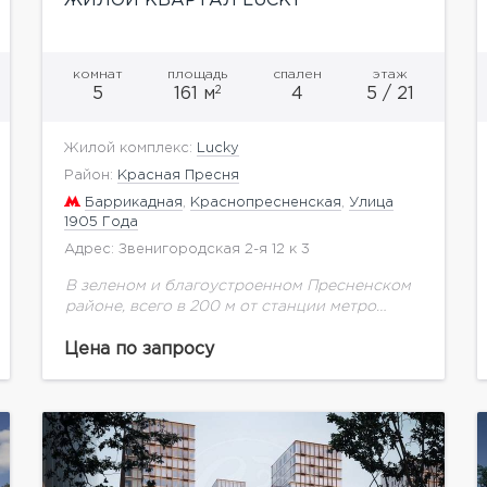
ЖИЛОЙ КВАРТАЛ LUCKY
комнат
площадь
спален
этаж
2
5
161 м
4
5 / 21
Жилой комплекс:
Lucky
Район:
Красная Пресня
Баррикадная
,
Краснопресненская
,
Улица
1905 Года
Адрес: Звенигородская 2-я 12 к 3
В зеленом и благоустроенном Пресненском
районе, всего в 200 м от станции метро
«Улица 1905 года», возводится масштабный
проект комплексной застройки – жилой
Цена по запросу
квартал Lucky, не имеющий...