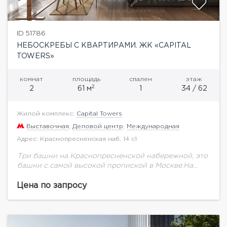
ID 51786
НЕБОСКРЕБЫ С КВАРТИРАМИ. ЖК «CAPITAL
TOWERS»
комнат
площадь
спален
этаж
2
2
61 м
1
34 / 62
Жилой комплекс:
Capital Towers
Выставочная
,
Деловой центр
,
Международная
Адрес: Краснопресненская наб. 14 с1
Три башни на Краснопресненской набережной, это
башни с самой высокой пропиской в Москве.На
территории будет выполнено благоустройство и
озеленение. Спроектирован прогрессивный
Цена по запросу
паркинг. Шесть этажей вниз, зарядка для...