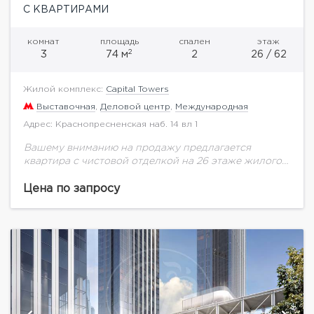
С КВАРТИРАМИ
комнат
площадь
спален
этаж
2
3
74 м
2
26 / 62
Жилой комплекс:
Capital Towers
Выставочная
,
Деловой центр
,
Международная
Адрес: Краснопресненская наб. 14 вл 1
Вашему вниманию на продажу предлагается
квартира с чистовой отделкой на 26 этаже жилого
комплекса премиум-класса Capital Towers.Башня
City Tower, площадь квартиры 74,37 кв.м. Отделка -
Цена по запросу
вайтбоксВиды на...