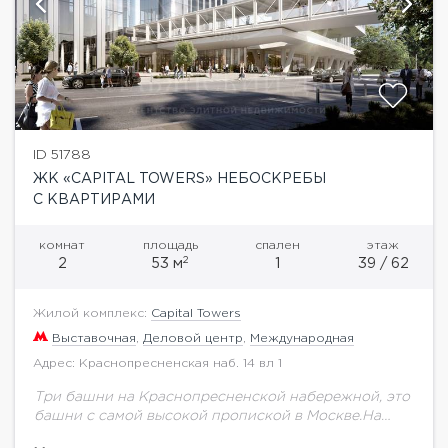
ID 51788
ЖК «CAPITAL TOWERS» НЕБОСКРЕБЫ
С КВАРТИРАМИ
комнат
площадь
спален
этаж
2
2
53 м
1
39 / 62
Жилой комплекс:
Capital Towers
Выставочная
,
Деловой центр
,
Международная
Адрес: Краснопресненская наб. 14 вл 1
Три башни на Краснопресненской набережной, это
башни с самой высокой пропиской в Москве.На
территории будет выполнено благоустройство и