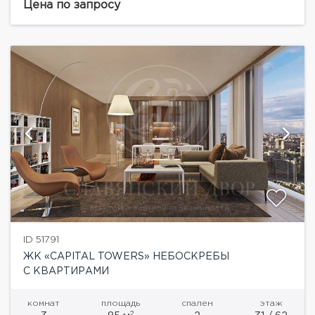
озеленение. Спроектирован прогрессивный
Цена по запросу
паркинг. Шесть этажей вниз, зарядка для...
ID 51791
ЖК «CAPITAL TOWERS» НЕБОСКРЕБЫ
С КВАРТИРАМИ
комнат
площадь
спален
этаж
2