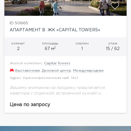
ID 50865
АПАРТАМЕНТ В ЖК «CAPITAL TOWERS»
комнат
площадь
спален
этаж
2
2
67 м
1
15 / 62
Жилой комплекс:
Capital Towers
Выставочная
,
Деловой центр
,
Международная
Адрес: Краснопресненская наб. 14с1
Вашему вниманию на продажу предлагается
квартира с отделкой, встроенной кухней и
сантехникой на 15 этаже жилого комплекса
премиум-класса Capital Towers. Башня
Цена по запросу
City.Планировка: кухня-гостиная, спальня,
санузел.Квартира предлагается с...