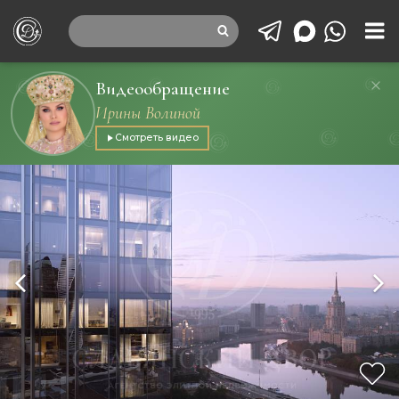
Видеообращение
Ирины Волиной
Смотреть видео