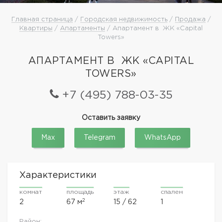
Главная страница
/
Городская недвижимость
/
Продажа
/
Квартиры
/
Апартаменты
/ Апартамент в ЖК «Capital
Towers»
АПАРТАМЕНТ В ЖК «CAPITAL
TOWERS»
+7 (495) 788-03-35
Оставить заявку
Max
Telegram
WhatsApp
Характеристики
комнат
площадь
этаж
спален
2
2
67 м
15 / 62
1
Район: