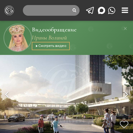
Видеообращение
Ирины Волиной
Смотреть видео