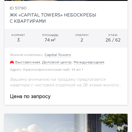
ID 51790
ЖК «CAPITAL TOWERS» НЕБОСКРЕБЫ
С КВАРТИРАМИ
комнат
площадь
спален
этаж
2
3
74 м
2
26 / 62
Жилой комплекс:
Capital Towers
Выставочная
,
Деловой центр
,
Международная
Адрес: Краснопресненская наб. 14 вл 1
Вашему вниманию на продажу предлагается
квартира с чистовой отделкой на 26 этаже жилого
комплекса премиум-класса Capital Towers.Башня
City Tower, площадь квартиры 74,37 кв.м. Отделка -
Цена по запросу
вайтбоксВиды на...