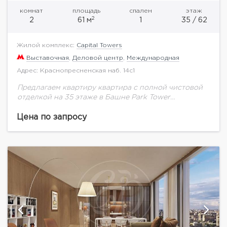
комнат
площадь
спален
этаж
2
2
61 м
1
35 / 62
Жилой комплекс:
Capital Towers
Выставочная
,
Деловой центр
,
Международная
Адрес: Краснопресненская наб. 14с1
Предлагаем квартиру квартира с полной чистовой
отделкой на 35 этаже в Башне Park Tower
площадью 61.25 кв.м. Виды на Восток: парк Красная
Пресня, Москва-реку, гостиницу Украина, Дом...
Цена по запросу