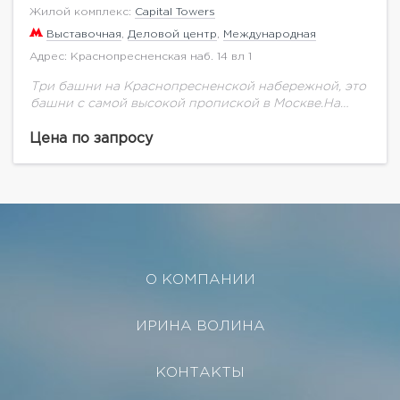
Жилой комплекс:
Capital Towers
Выставочная
,
Деловой центр
,
Международная
Адрес: Краснопресненская наб. 14 вл 1
Три башни на Краснопресненской набережной, это
башни с самой высокой пропиской в Москве.На
территории будет выполнено благоустройство и
озеленение. Спроектирован прогрессивный
Цена по запросу
паркинг. Шесть этажей вниз, зарядка для...
О КОМПАНИИ
ИРИНА ВОЛИНА
КОНТАКТЫ