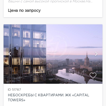
башни с самой высокой пропиской в Москве.На
территории будет выполнено благоустройство и
озеленение. Спроектирован прогрессивный
Цена по запросу
паркинг. Шесть этажей вниз, зарядка для...
ID 51787
НЕБОСКРЕБЫ С КВАРТИРАМИ. ЖК «CAPITAL
TOWERS»