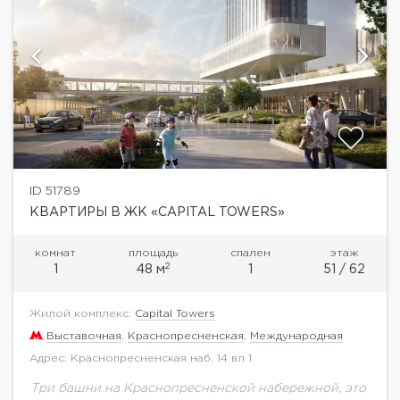
ID 51789
КВАРТИРЫ В ЖК «CAPITAL TOWERS»
комнат
площадь
спален
этаж
2
1
48 м
1
51 / 62
Жилой комплекс:
Capital Towers
Выставочная
,
Краснопресненская
,
Международная
Адрес: Краснопресненская наб. 14 вл 1
Три башни на Краснопресненской набережной, это