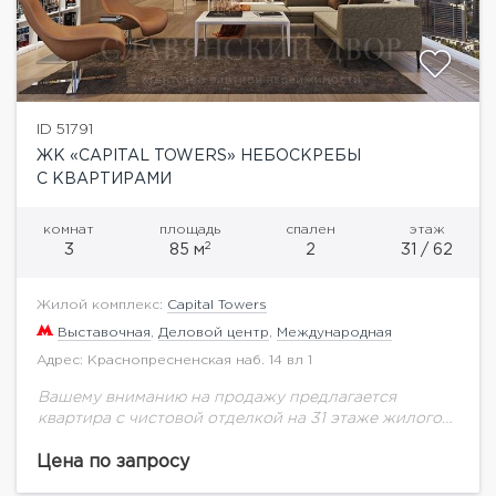
ID 51791
ЖК «CAPITAL TOWERS» НЕБОСКРЕБЫ
С КВАРТИРАМИ
комнат
площадь
спален
этаж
2
3
85 м
2
31 / 62
Жилой комплекс:
Capital Towers
Выставочная
,
Деловой центр
,
Международная
Адрес: Краснопресненская наб. 14 вл 1
Вашему вниманию на продажу предлагается
квартира с чистовой отделкой на 31 этаже жилого
комплекса премиум-класса Capital Towers.Башня
Park Tower, площадь квартиры 85 кв.м. Виды на
Цена по запросу
башни Москва-Сити,...