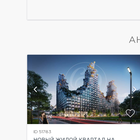
А
й
показать ещё 10 фотографий
ID 51783