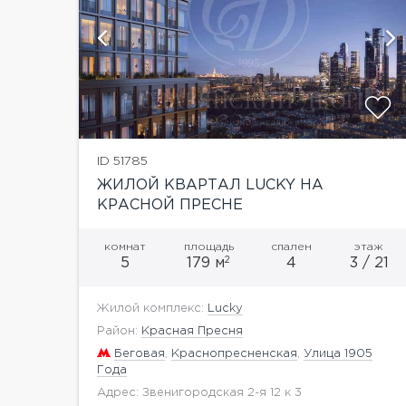
и
показать ещё 4 фотографии
ID 51785
ЖИЛОЙ КВАРТАЛ LUCKY НА
КРАСНОЙ ПРЕСНЕ
комнат
площадь
спален
этаж
2
5
179 м
4
3 / 21
Жилой комплекс:
Lucky
Район:
Красная Пресня
Беговая
,
Краснопресненская
,
Улица 1905
Года
Адрес: Звенигородская 2-я 12 к 3