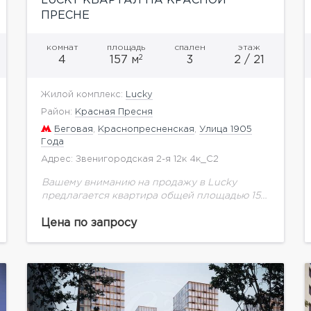
LUCKY КВАРТАЛ НА КРАСНОЙ
ПРЕСНЕ
комнат
площадь
спален
этаж
2
4
157 м
3
2 / 21
Жилой комплекс:
Lucky
Район:
Красная Пресня
Беговая
,
Краснопресненская
,
Улица 1905
Года
Адрес: Звенигородская 2-я 12к 4к_С2
Вашему вниманию на продажу в Lucky
предлагается квартира общей площадью 157
кв.м. на 2 этаже.Высота потолков 3 м. В
зеленом и благоустроенном Пресненском
Цена по запросу
районе, всего в 200...