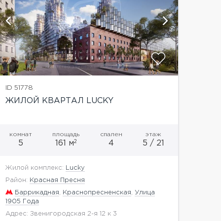
показат
ID 51778
ЖИЛОЙ КВАРТАЛ LUCKY
комнат
площадь
спален
этаж
2
5
161 м
4
5 / 21
Жилой комплекс:
Lucky
Район:
Красная Пресня
Баррикадная
,
Краснопресненская
,
Улица
1905 Года
Адрес: Звенигородская 2-я 12 к 3