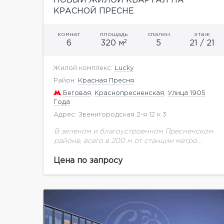
НОВЫЙ ЖИЛОЙ КВАРТАЛ НА
КРАСНОЙ ПРЕСНЕ
комнат
площадь
спален
этаж
2
6
320 м
5
21 / 21
Жилой комплекс:
Lucky
Район:
Красная Пресня
Беговая
,
Краснопресненская
,
Улица 1905
Года
Адрес: Звенигородская 2-я 12 к 3
В зеленом и благоустроенном Пресненском
районе, всего в 200 м от станции метро
«Улица 1905 года», возводится масштабный
проект комплексной застройки – жилой
Цена по запросу
квартал Lucky, не имеющий...