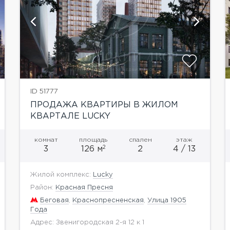
показать ещё 6 фотографий
ID 51777
ПРОДАЖА КВАРТИРЫ В ЖИЛОМ
КВАРТАЛЕ LUCKY
комнат
площадь
спален
этаж
2
3
126 м
2
4 / 13
Жилой комплекс:
Lucky
Район:
Красная Пресня
Беговая
,
Краснопресненская
,
Улица 1905
Года
Адрес: Звенигородская 2-я 12 к 1