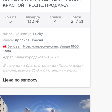
НОВЫЙ ЖИЛОЙ КВАРТАЛ В РАЙОНЕ
КРАСНОЙ ПРЕСНЕ. ПРОДАЖА
КВАРТИРЫ
комнат
площадь
спален
этаж
2
5
432 м
4
21 / 21
Жилой комплекс:
Lucky
Район:
Красная Пресня
Беговая
,
Краснопресненская
,
Улица 1905
Года
Адрес: Звенигородская 2-я 12 к 2
В зеленом и благоустроенном Пресненском
районе, всего в 200 м от станции метро
«Улица 1905 года», возводится масштабный
проект комплексной застройки – жилой
Цена по запросу
квартал Lucky, не имеющий...