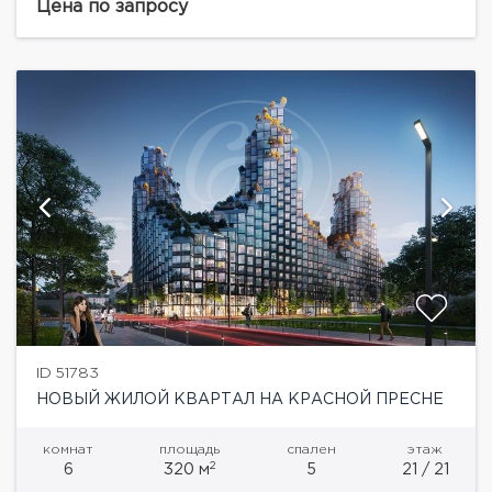
благоустроенном Пресненском районе, всего в
Цена по запросу
200...
ID 51783
НОВЫЙ ЖИЛОЙ КВАРТАЛ НА КРАСНОЙ ПРЕСНЕ
комнат
площадь
спален
этаж
2
6
320 м
5
21 / 21