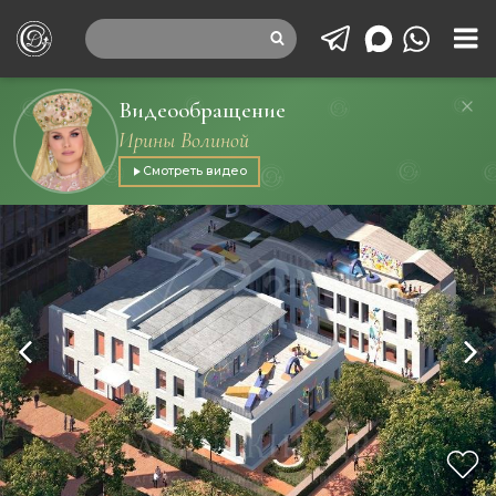
Видеообращение
Ирины Волиной
Смотреть видео