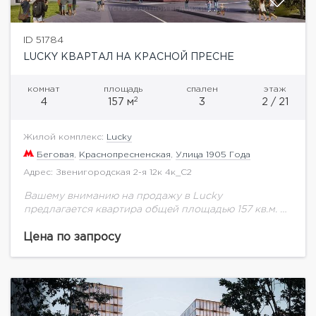
ID 51784
LUCKY КВАРТАЛ НА КРАСНОЙ ПРЕСНЕ
комнат
площадь
спален
этаж
2
4
157 м
3
2 / 21
Жилой комплекс:
Lucky
Беговая
,
Краснопресненская
,
Улица 1905 Года
Адрес: Звенигородская 2-я 12к 4к_С2
Вашему вниманию на продажу в Lucky
предлагается квартира общей площадью 157 кв.м. на
2 этаже.Высота потолков 3 м. В зеленом и
благоустроенном Пресненском районе, всего в
Цена по запросу
200...