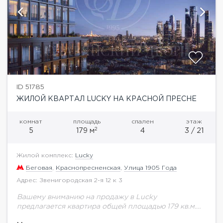
ID 51785
ЖИЛОЙ КВАРТАЛ LUCKY НА КРАСНОЙ ПРЕСНЕ
комнат
площадь
спален
этаж
2
5
179 м
4
3 / 21
Жилой комплекс:
Lucky
Беговая
,
Краснопресненская
,
Улица 1905 Года
Адрес: Звенигородская 2-я 12 к 3
Вашему вниманию на продажу в Lucky
предлагается квартира общей площадью 179 кв.м.
на 3 этаже.Высота потолков 3 м. В зеленом и