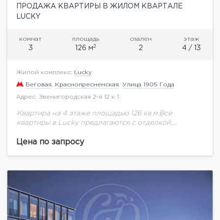
ПРОДАЖА КВАРТИРЫ В ЖИЛОМ КВАРТАЛЕ
LUCKY
комнат
площадь
спален
этаж
2
3
126 м
2
4 / 13
Жилой комплекс:
Lucky
Беговая
,
Краснопресненская
,
Улица 1905 Года
Адрес: Звенигородская 2-я 12 к 1
Квартира на 4 этаже площадью 126 кв.м.Все
квартиры в Lucky предлагаются с отделкой,
включая оборудованные ванные комнаты и кухни
итальянского бренда Dada. Интерьеры квартир
Цена по запросу
разработаны в двух...