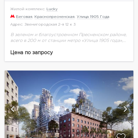
Жилой комплекс:
Lucky
Беговая
,
Краснопресненская
,
Улица 1905 Года
Адрес: Звенигородская 2-я 12 к 3
В зеленом и благоустроенном Пресненском районе,
всего в 200 м от станции метро «Улица 1905 года»,
возводится масштабный проект комплексной
застройки – жилой квартал Lucky, не имеющий...
Цена по запросу