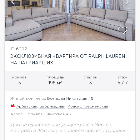
ID 6292
ЭКСКЛЮЗИВНАЯ КВАРТИРА ОТ RALPH LAUREN
НА ПАТРИАРШИХ
комнат
площадь
спален
этаж
2
5
198 м
3
5 / 7
Жилой комплекс:
Большая Никитская 45
Арбатская
,
Баррикадная
,
Краснопресненская
Адрес: Большая Никитская 45
Дом на единственной улице-музее в Москве,
построен в 1820 году и полностьюреконструирован
в 2007, оригинальная часть дома на сегодня это