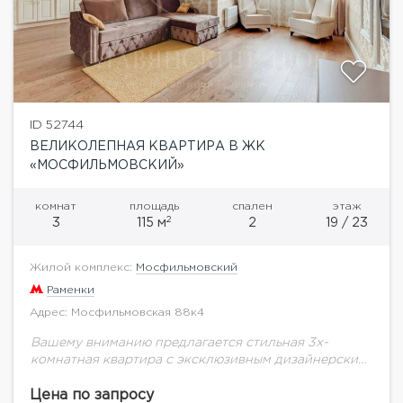
ID 52744
ВЕЛИКОЛЕПНАЯ КВАРТИРА В ЖК
«МОСФИЛЬМОВСКИЙ»
комнат
площадь
спален
этаж
2
3
115 м
2
19 / 23
Жилой комплекс:
Мосфильмовский
Раменки
Адрес: Мосфильмовская 88к4
Вашему вниманию предлагается стильная 3х-
комнатная квартира с эксклюзивным дизайнерским
ремонтом в ЖК Мосфильмовский. Квартира
полностью оборудована всей необходимой для
Цена по запросу