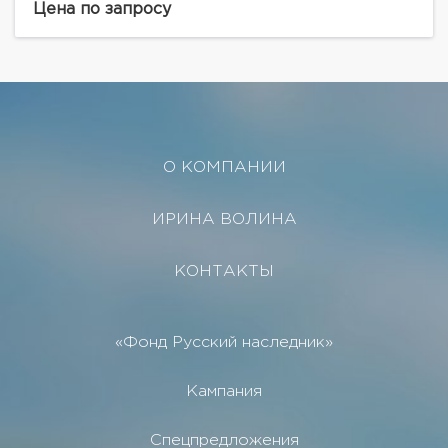
фасадная стенадо 2 этажа включительно, Дом
Цена по запросу
расположен...
О КОМПАНИИ
ИРИНА ВОЛИНА
КОНТАКТЫ
«Фонд Русский наследник»
Кампания
Спецпредложения