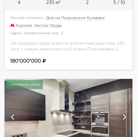
2
4
235 м
2
5 / 10
Жилой комплекс:
Дом на Покровском бульваре
Курская
,
Чистые Пруды
Адрес: Казарменный пер. 3
На продажу предлагается элегантная квартира 235
кв.м с новым ремонтом на 5 этаже.Планировка: 2
спальни с гардеробными и ванными
комнатами;Гостиная;Кухня-столовая; Блок для
180'000'000
персонала - гостевой с.у.,
постирочная.Проживание...
Снижение цены