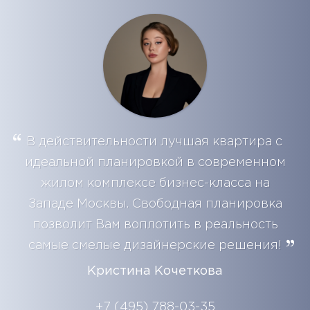
В действительности лучшая квартира с
идеальной планировкой в современном
жилом комплексе бизнес-класса на
Западе Москвы. Свободная планировка
позволит Вам воплотить в реальность
самые смелые дизайнерские решения!
Кристина Кочеткова
+7 (495) 788-03-35