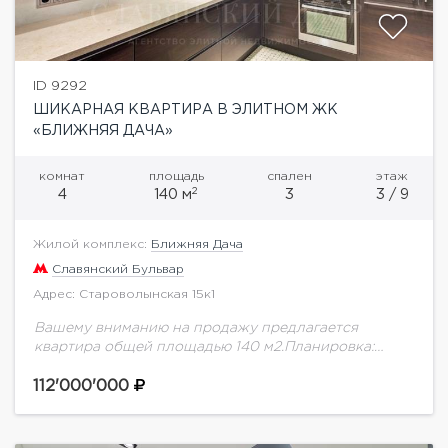
ID 9292
ШИКАРНАЯ КВАРТИРА В ЭЛИТНОМ ЖК
«БЛИЖНЯЯ ДАЧА»
комнат
площадь
спален
этаж
2
4
140 м
3
3 / 9
Жилой комплекс:
Ближняя Дача
Славянский Бульвар
Адрес: Староволынская 15к1
Вашему вниманию на продажу предлагается
квартира общей площадью 140 м2.Планировка:
гостиная, кухня-столовая; спальня со своей
гардеробной комнатой и ванной, детская спальня и
112'000'000
кабинет, гостевой санузел, вместительная
гардеробная...