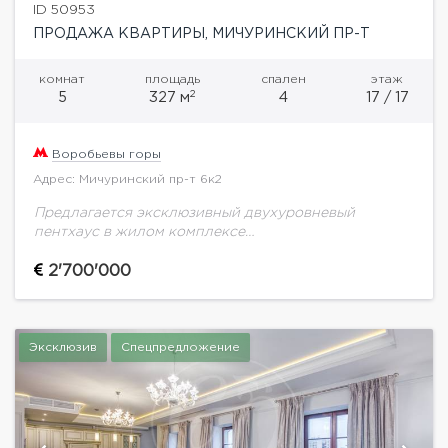
ID 50953
ПРОДАЖА КВАРТИРЫ, МИЧУРИНСКИЙ ПР-Т
комнат
площадь
спален
этаж
2
5
327 м
4
17 / 17
Воробьевы горы
Адрес: Мичуринский пр-т 6к2
Предлагается эксклюзивный двухуровневый
пентхаус в жилом комплексе
"Ломоносов".Планировка: на первом уровне удачно
расположились - кухня-гостиная, просторный холл,
2'700'000
две спальни, ванная комната с постирочной,
гардеробная, второй уровень занимают-...
Эксклюзив
Спецпредложение