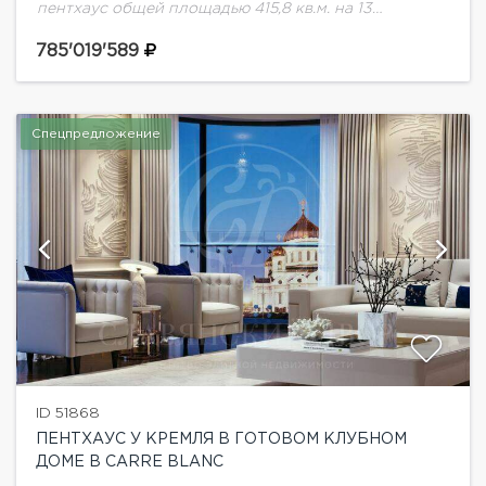
пентхаус общей площадью 415,8 кв.м. на 13
этаже.Новый Арбат, 32 - это современный
многофункциональный комплекс в центре Москвы,
785'019'589
в составе которого первые...
Спецпредложение
ID 51868
ПЕНТХАУС У КРЕМЛЯ В ГОТОВОМ КЛУБНОМ
ДОМЕ В CARRE BLANC