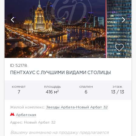
ID 52178
ПЕНТХАУС С ЛУЧШИМИ ВИДАМИ СТОЛИЦЫ
комнат
площадь
спален
этаж
2
7
416 м
6
13 / 13
Жилой комплекс:
Звезды Арбата-Новый Арбат 32
Арбатская
Адрес: Новый Арбат 32
Вашему вниманию на продажу предлагается