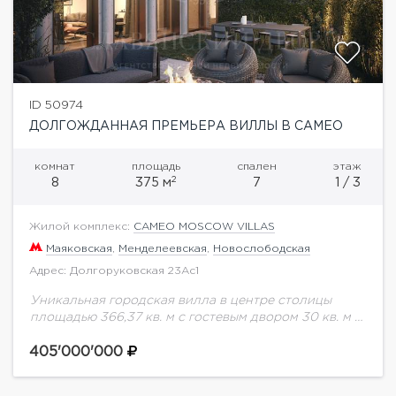
ID 50974
ДОЛГОЖДАННАЯ ПРЕМЬЕРА ВИЛЛЫ В CAMEO
комнат
площадь
спален
этаж
2
8
375 м
7
1 / 3
Жилой комплекс:
CAMEO MOSCOW VILLAS
Маяковская
,
Менделеевская
,
Новослободская
Адрес: Долгоруковская 23Ас1
Уникальная городская вилла в центре столицы
площадью 366,37 кв. м с гостевым двором 30 кв. м и
зоной патио 34 кв. м в новом комплексе premium
класса...
405'000'000