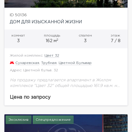
ID 50136
ДОМ ДЛЯ ИЗЫСКАННОЙ ЖИЗНИ
комнат
площадь
спален
этаж
2
3
162 м
3
7 / 8
Жилой комплекс:
Цвет 32
Сухаревская
,
Трубная
,
Цветной Бульвар
Адрес: Цветной бульв. 32
На продажу предлагается апартамент в Жилом
комплексе "Цвет 32" общей площадью 161.9 кв.м. на
седьмом этаже.Потолки 3,3 м. Новый клубный дом
внутри Садового кольца, "Цвет 32" расположен...
Цена по запросу
Эксклюзив
Спецпредложение