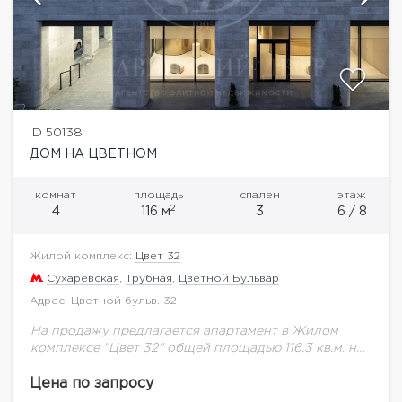
ID 50138
ДОМ НА ЦВЕТНОМ
комнат
площадь
спален
этаж
2
4
116 м
3
6 / 8
Жилой комплекс:
Цвет 32
Сухаревская
,
Трубная
,
Цветной Бульвар
Адрес: Цветной бульв. 32
На продажу предлагается апартамент в Жилом
комплексе "Цвет 32" общей площадью 116.3 кв.м. на
шестом этаже.Потолки 3,3 м. Новый клубный дом
внутри Садового кольца, "Цвет 32" расположен...
Цена по запросу