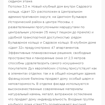
седьмом этаже.
Потолки 3,3 м. Новый клубный дом внутри Садового
кольца, «Цвет 32» расположен в Центральном
административном округе, на Цветном бульваре.
Исторический район в центре Москвы, с
разветвленными прогулочными маршрутами по
центральным улочкам (15 минут пешком до Кремля) и
удобной транспортной доступностью: рядом
Бульварное кольцо и Садовое кольцо. В клубном доме
«Цвет 32» предусмотрено 47 апартаментов.
Эффективные планировочные решения, свободные
пространства и панорамные окна от 2,3 метров
способны удовлетворить самого искушенного
покупателя. Дух европейских столиц присутствует как
в элементах отделки, так и в общей концепции здания.
Французские балконы придают дому особый шарм и
неповторимость. В отделке фасада используются
высококачественные современные материалы:
натуральный камень, металл, витражное остекление
что придает дому индивидуальность. Входные группы
клубного дома «Цвет32» подчёркивают высокий