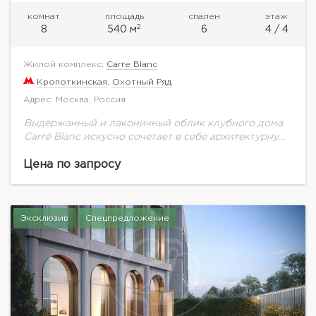
комнат
площадь
спален
этаж
2
8
540 м
6
4 / 4
Жилой комплекс:
Carre Blanc
Кропоткинская
,
Охотный Ряд
Адрес: Москва, Россия
Выдержанный и лаконичный облик клубного дома
Carré Blanc искусно сочетает в себе архитектурную
принадлежность к легендарному историческому
кварталу с собственной художественной
Цена по запросу
исключительностью. Выполненный из натурального
камня с...
Эксклюзив
Спецпредложение