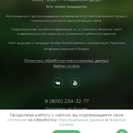
©1995 -
2026 гг. «Славянский Двор».
Все права защищены
Копирование и воспроизведение материалов этого сайта возможно только с
письменного согласия администрации сайта.
Представленная на сайте информация, в т.ч. стоимость объектов, носит
информационный характер и не является публичной офертой.
Сайт защищен с помощью
Yandex SmartCaptcha
и соответствует
Политике
конфиденциальности Яндекс
.
Политика обработки персональных данных
Файлы cookie
8 (800) 234-32-77
Бесплатно по России
Продолжая работу с сайтом, вы подтверждаете свое
Реквизиты:
согласие
на обработку
персональных данных
и
файлов
ООО Агентство "Славянский Двор"
cookie
.
ИНН:7729122105 ОГРН:1027700102473