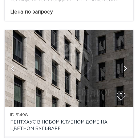
этаже.Высота потолков - 3,1 м.У клубного комплекса
Depre Loft удобное расположение. Петровский
Цена по запросу
бульвар, дом 17/1...
ID 51498
ПЕНТХАУС В НОВОМ КЛУБНОМ ДОМЕ НА
ЦВЕТНОМ БУЛЬВАРЕ