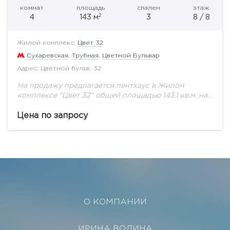
комнат
площадь
спален
этаж
2
4
143 м
3
8 / 8
Жилой комплекс:
Цвет 32
Сухаревская
,
Трубная
,
Цветной Бульвар
Адрес: Цветной бульв. 32
На продажу предлагается пентхаус в Жилом
комплексе "Цвет 32" общей площадью 143,1 кв.м. на
восьмом этаже.Угловой пентхаус с идеальной
планировкой: мастер-спальня с собственной
Цена по запросу
ванной комнатой, 2 спальни.Открытая...
О КОМПАНИИ
ИРИНА ВОЛИНА