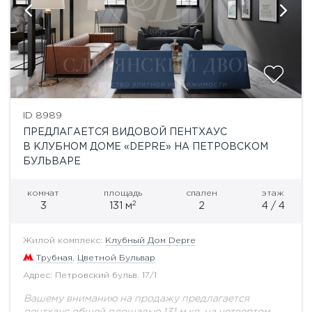
ID 8989
ПРЕДЛАГАЕТСЯ ВИДОВОЙ ПЕНТХАУС
В КЛУБНОМ ДОМЕ «DEPRE» НА ПЕТРОВСКОМ
БУЛЬВАРЕ
комнат
площадь
спален
этаж
2
3
131 м
2
4 / 4
Жилой комплекс:
Клубный Дом Depre
Трубная
,
Цветной Бульвар
Адрес: Петровский бульв. 17/1
Вашему вниманию на продажу предлагается
пентхаус общей площадью 131 м.кв. на четвертом