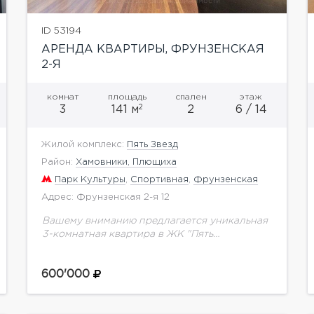
ID 53194
АРЕНДА КВАРТИРЫ, ФРУНЗЕНСКАЯ
2-Я
комнат
площадь
спален
этаж
2
3
141 м
2
6 / 14
Жилой комплекс:
Пять Звезд
Район:
Хамовники, Плющиха
Парк Культуры
,
Спортивная
,
Фрунзенская
Адрес: Фрунзенская 2-я 12
Вашему вниманию предлагается уникальная
3-комнатная квартира в ЖК "Пять
Звезд".Выполнен качественный ремонт с
применением дорогостоящих эксклюзивных
600'000
материалов, установлена техника от
ведущих мировых производителей, мебель
от известных дизайнеров.Функциональной...