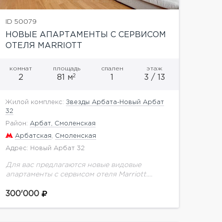
ID 50079
НОВЫЕ АПАРТАМЕНТЫ С СЕРВИСОМ
ОТЕЛЯ MARRIOTT
комнат
площадь
спален
этаж
2
2
81 м
1
3 / 13
Жилой комплекс:
Звезды Арбата-Новый Арбат
32
Район:
Арбат, Смоленская
Арбатская
,
Смоленская
Адрес: Новый Арбат 32
Для вас предлагаются новые видовые
апартаменты с сервисом отеля Marriott.
Выполнен дорогой ремонт по авторскому
проекту. Функциональной планировкой
300'000
предусмотрено: просторная гостиная
совмещенная с кухней и обеденной зоной,...