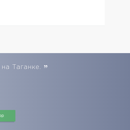
 на Таганке.
pp