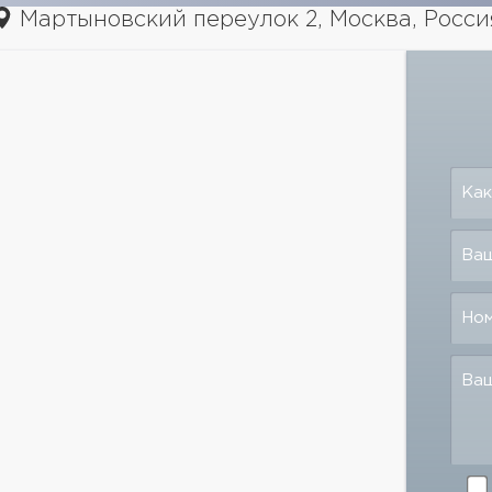
Мартыновский переулок 2, Москва, Росси
Как
Ваш
Но
Ва