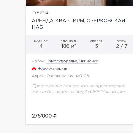
ID 52714
АРЕНДА КВАРТИРЫ, ОЗЕРКОВСКАЯ
НАБ
комнат
площадь
спален
этаж
2
4
180 м
3
2 / 7
Район:
Замоскворечье, Якиманка
Новокузнецкая
Адрес: Озерковская наб. 26
Предложение для тех, кто не представляет
жизни без видов на воду! В ЖК "Аквамарин"
предлагается видовая квартира в
современном стиле по авторскому проекту
180 кв.м. Потрясающий вид...
275'000