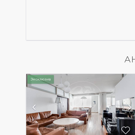
А
Эксклюзив
ий
показать ещё 36 фотографий