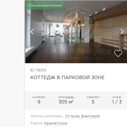
Спецпредложение
й
показать ещё 15 фотографий
ID 7800
КОТТЕДЖ В ПАРКОВОЙ ЗОНЕ
комнат
площадь
спален
этаж
2
6
305 м
5
1 / 3
Жилой комплекс:
Остров Фантазий
Район:
Крылатское