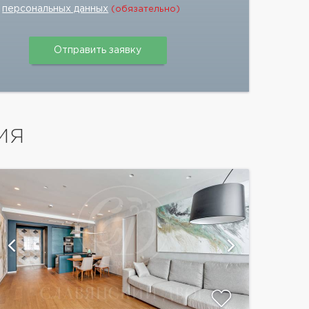
персональных данных
(обязательно)
ИЯ
показать